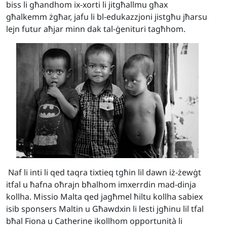
biss li għandhom ix-xorti li jitgħallmu għax
għalkemm żgħar, jafu li bl-edukazzjoni jistgħu jħarsu
lejn futur aħjar minn dak tal-ġenituri tagħhom.
Naf li inti li qed taqra tixtieq tgħin lil dawn iż-żewġt
itfal u ħafna oħrajn bħalhom imxerrdin mad-dinja
kollha. Missio Malta qed jagħmel ħiltu kollha sabiex
isib sponsers Maltin u Għawdxin li lesti jgħinu lil tfal
bħal Fiona u Catherine ikollhom opportunità li