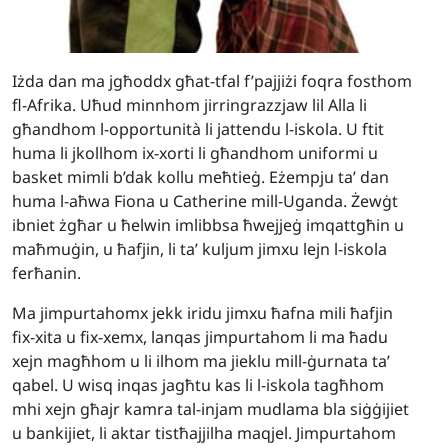
Iżda dan ma jgħoddx għat-tfal f’pajjiżi foqra fosthom
fl-Afrika. Uħud minnhom jirringrazzjaw lil Alla li
għandhom l-opportunità li jattendu l-iskola. U ftit
huma li jkollhom ix-xorti li għandhom uniformi u
basket mimli b’dak kollu meħtieġ. Eżempju ta’ dan
huma l-aħwa Fiona u Catherine mill-Uganda. Żewġt
ibniet żgħar u ħelwin imlibbsa ħwejjeġ imqattgħin u
maħmuġin, u ħafjin, li ta’ kuljum jimxu lejn l-iskola
ferħanin.
Ma jimpurtahomx jekk iridu jimxu ħafna mili ħafjin
fix-xita u fix-xemx, lanqas jimpurtahom li ma ħadu
xejn magħhom u li ilhom ma jieklu mill-ġurnata ta’
qabel. U wisq inqas jagħtu kas li l-iskola tagħhom
mhi xejn għajr kamra tal-injam mudlama bla siġġijiet
u bankijiet, li aktar tistħajjilha maqjel. Jimpurtahom