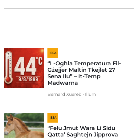
ISSA
“L-Ogħla Temperatura Fil-
Gżejjer Maltin Tkejlet 27
Sena Ilu” – It-Temp
Madwarna
Bernard Xuereb • Illum
ISSA
“Felu Jmut Wara Li Sidu
Qatta’ Sagħtejn Jipprova