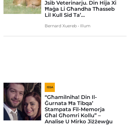
Jsib Veterinarju. Din Hija Xi
Ħaġa Li Għandha Tħasseb
Lil Kull Sid Ta’…
Bernard Xuereb • Illum
ISSA
“Għamilniha! Din Il-
Ġurnata Ħa Tibqa’
Stampata Fil-Memorja
Għal Għomri Kollu” –
Analise U Mirko Jiżżewġu