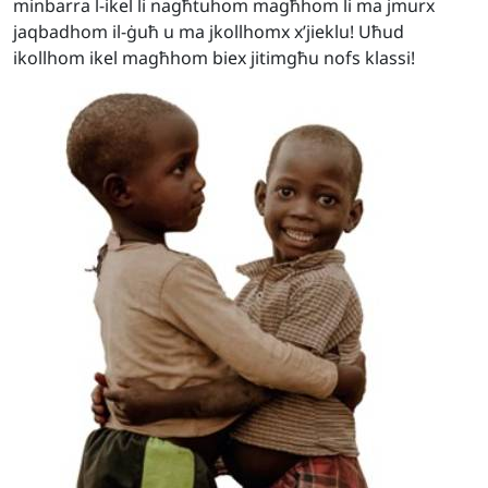
minbarra l-ikel li nagħtuhom magħhom li ma jmurx
jaqbadhom il-ġuħ u ma jkollhomx x’jieklu! Uħud
ikollhom ikel magħhom biex jitimgħu nofs klassi!