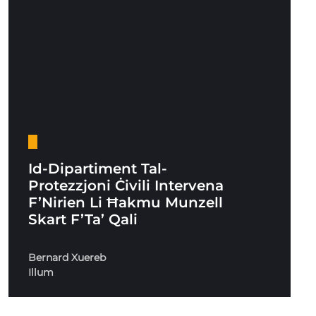
Id-Dipartiment Tal-
Protezzjoni Ċivili Intervena
F’Nirien Li Ħakmu Munzell
Skart F’Ta’ Qali
Bernard Xuereb
Illum