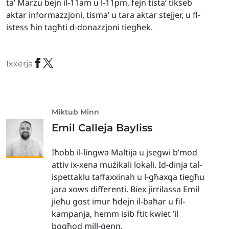
ta’ Marzu bejn il-11am u l-11pm, fejn tista’ tikseb
aktar informazzjoni, tisma’ u tara aktar stejjer, u fl-
istess ħin tagħti d-donazzjoni tiegħek.
Ixxerja
Miktub Minn
Emil Calleja Bayliss
Iħobb il-lingwa Maltija u jsegwi b’mod
attiv ix-xena mużikali lokali. Id-dinja tal-
ispettaklu taffaxxinah u l-għaxqa tiegħu
jara xows differenti. Biex jirrilassa Emil
jieħu gost imur ħdejn il-baħar u fil-
kampanja, hemm isib ftit kwiet ’il
bogħod mill-ġenn.