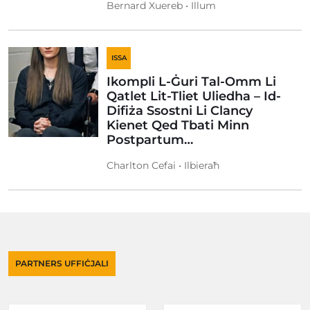
Bernard Xuereb • Illum
ISSA
Ikompli L-Ġuri Tal-Omm Li
Qatlet Lit-Tliet Uliedha – Id-
Difiża Ssostni Li Clancy
Kienet Qed Tbati Minn
Postpartum…
Charlton Cefai • Ilbieraħ
PARTNERS UFFIĊJALI