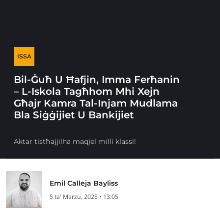
ISSA
Bil-Ġuħ U Ħafjin, Imma Ferħanin
– L-Iskola Tagħhom Mhi Xejn
Għajr Kamra Tal-Injam Mudlama
Bla Siġġijiet U Bankijiet
Aktar tistħajjilha maqjel milli klassi!
Emil Calleja Bayliss
5 ta' Marzu, 2025 • 13:05