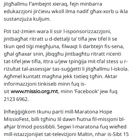
jitgħallmu f’ambejnt xieraq, fejn minbarra
edukazzjoni jirċievu wkoll ilma nadif għax-xorb u ikla
sustanzjuża kuljum.
Ftit taż-żmien wara li ssir l-isponsorizzazzjoni,
jintbagħat ritratt u d-dettalji ta’ tifla jew tifel li se
tkun qed tiġi megħjuna, filwaqt li darbtejn fis-sena,
għal għaxar snin, jibqgħu jintbagħtu ritratt riċenti
tat-tifel jew tifla, ittra u/jew tpinġija mit-tfal stess u r-
riżultat tal-assessjar tas-suġġetti li jitgħallmu l-iskola.
Agħmel kuntatt magħna jekk tixtieq tgħin. Aktar
informazzjoni tinkiseb minn fuq is-
sit
, minn ‘Facebook’ jew fuq
www.missio.org.mt
2123 6962.
Inħeġġiġkom tkunu parti mill-Maratona Hope
MissioFest, billi tgħinu lil dawn ħutna fil-missjoni bl-
aħjar b’mod possibbli. Segwi l-maratona fuq wieħed
mill-istazzjonijiet tat-televiżjoni Maltin, nhar is-Sibt 15