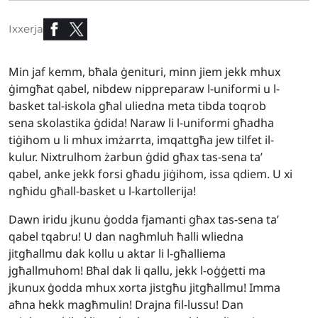
Ixxerja
Min jaf kemm, bħala ġenituri, minn jiem jekk mhux
ġimgħat qabel, nibdew nippreparaw l-uniformi u l-
basket tal-iskola għal uliedna meta tibda toqrob
sena skolastika ġdida! Naraw li l-uniformi għadha
tiġihom u li mhux imżarrta, imqattgħa jew tilfet il-
kulur. Nixtrulhom żarbun ġdid għax tas-sena ta’
qabel, anke jekk forsi għadu jiġihom, issa qdiem. U xi
ngħidu għall-basket u l-kartollerija!
Dawn iridu jkunu ġodda fjamanti għax tas-sena ta’
qabel tqabru! U dan nagħmluh ħalli wliedna
jitgħallmu dak kollu u aktar li l-għalliema
jgħallmuhom! Bħal dak li qallu, jekk l-oġġetti ma
jkunux ġodda mhux xorta jistgħu jitgħallmu! Imma
aħna hekk magħmulin! Drajna fil-lussu! Dan