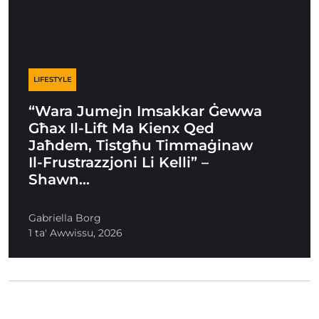
LIFESTYLE
“Wara Jumejn Imsakkar Ġewwa
Għax Il-Lift Ma Kienx Qed
Jaħdem, Tistgħu Timmaġinaw
Il-Frustrazzjoni Li Kelli” –
Shawn…
Gabriella Borg
1 ta' Awwissu, 2026