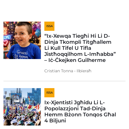
ISSA
“Ix-Xewqa Tiegħi Hi Li D-
Dinja Tkompli Titgħallem
Li Kull Tifel U Tifla
Jistħoqqilhom L-Imħabba”
– Iċ-Ċkejken Guilherme
Cristian Tonna • Ilbieraħ
ISSA
Ix-Xjentisti Jgħidu Li L-
Popolazzjoni Tad-Dinja
Hemm Bżonn Tonqos Għal
4 Biljuni