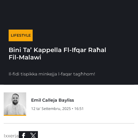
LIFESTYLE
Bini Ta’ Kappella Fl-Ifqar Raħal
Fil-Malawi
Il-fidi tispikka minkejja l-faqar tagħhom!
Emil Calleja Bayliss
12 ta' Settembru, 2025 • 16:51
Ixxerja