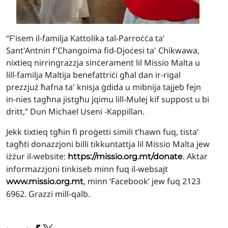
“F'isem il-familja Kattolika tal-Parroċċa ta'
Sant'Antnin f’Changoima fid-Djoċesi ta' Chikwawa,
nixtieq nirringrazzja sinċerament lil Missio Malta u
lill-familja Maltija benefattriċi għal dan ir-rigal
prezzjuż ħafna ta' knisja ġdida u mibnija tajjeb fejn
in-nies tagħna jistgħu jqimu lill-Mulej kif suppost u bi
dritt,” Dun Michael Useni -Kappillan.
Jekk tixtieq tgħin fi proġetti simili t’hawn fuq, tista’
tagħti donazzjoni billi tikkuntattja lil Missio Malta jew
iżżur il-website:
. Aktar
https://missio.org.mt/donate
informazzjoni tinkiseb minn fuq il-websajt
, minn ‘Facebook’ jew fuq 2123
www.missio.org.mt
6962. Grazzi mill-qalb.