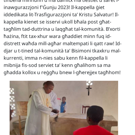
inawgurazzjoni f’Ġunju 2023! Il-kappella ġiet
iddedikata lit-Trasfigurazzjoni ta’ Kristu Salvatur! Il-
kappella kienet se isservi ukoll bħala post għat-
tagħlim tad-duttrina u laqgħat tal-komunità. B’xorti
ħażina, ftit tax-xhur wara għaddiet minn fuq id-
distrett waħda mill-agħar maltempati li qatt raw! Id-
djar u t-tined tal-komunità ta’ Bisimoni tkaxkru mal-
kurrenti, imma n-nies sabu kenn fil-kappella li
mibnija fis-sod serviet ta’ kenn għalihom sa ma
għadda kollox u reġgħu bnew l-għerejjex tagħhom!