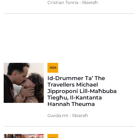
Cristian Tonna • Ilbieraħ
ISSA
Id-Drummer Ta’ The
Travellers Michael
Jipproponi Lill-Maħbuba
Tiegħu, Il-Kantanta
Hannah Theuma
Gwida.mt • Ilbieraħ