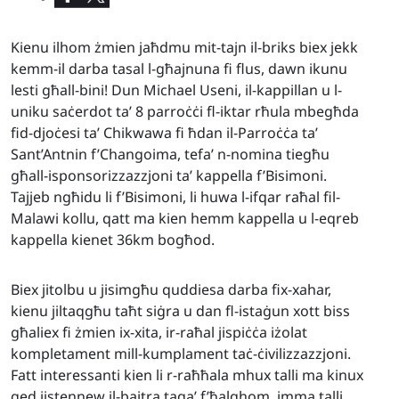
Kienu ilhom żmien jaħdmu mit-tajn il-briks biex jekk
kemm-il darba tasal l-għajnuna fi flus, dawn ikunu
lesti għall-bini! Dun Michael Useni, il-kappillan u l-
uniku saċerdot ta’ 8 parroċċi fl-iktar rħula mbegħda
fid-djoċesi ta’ Chikwawa fi ħdan il-Parroċċa ta’
Sant’Antnin f’Changoima, tefa’ n-nomina tiegħu
għall-isponsorizzazzjoni ta’ kappella f’Bisimoni.
Tajjeb ngħidu li f’Bisimoni, li huwa l-ifqar raħal fil-
Malawi kollu, qatt ma kien hemm kappella u l-eqreb
kappella kienet 36km bogħod.
Biex jitolbu u jisimgħu quddiesa darba fix-xahar,
kienu jiltaqgħu taħt siġra u dan fl-istaġun xott biss
għaliex fi żmien ix-xita, ir-raħal jispiċċa iżolat
kompletament mill-kumplament taċ-ċivilizzazzjoni.
Fatt interessanti kien li r-raħħala mhux talli ma kinux
qed jistennew il-bajtra taqa’ f’ħalqhom, imma talli