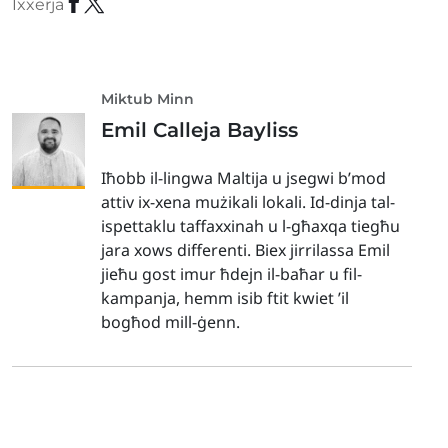
Ixxerja
Miktub Minn
Emil Calleja Bayliss
Iħobb il-lingwa Maltija u jsegwi b’mod
attiv ix-xena mużikali lokali. Id-dinja tal-
ispettaklu taffaxxinah u l-għaxqa tiegħu
jara xows differenti. Biex jirrilassa Emil
jieħu gost imur ħdejn il-baħar u fil-
kampanja, hemm isib ftit kwiet ’il
bogħod mill-ġenn.