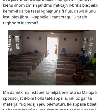
kienu ilhom żmien jaħdmu mit-tajn il-briks biex jekk
kemm-il darba tasal l-għajnuna fi flus, dawn ikunu
lesti biex jibnu l-kappella li tant xtaqu! U t-talb
tagħhom instema’!
Ma damitx ma nstabet familja benefattriċi Maltija li
sponsorjat il-bini kollu tal-kappella, inkluż ġar ta’
materjal fuq l-idejn jew bil-muturi. Il-kappella bdiet
tinbena minnufih u ma damitx ma tlestiet u saret l-