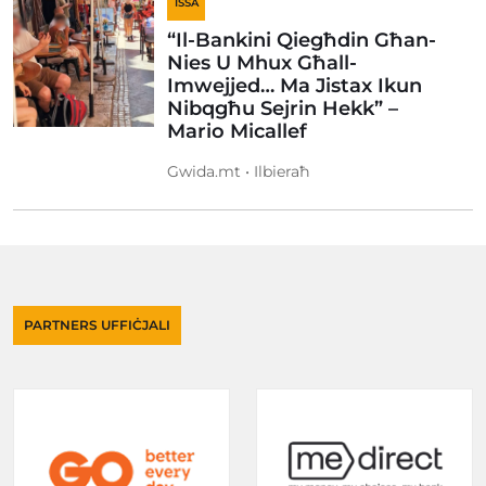
ISSA
“Il-Bankini Qiegħdin Għan-
Nies U Mhux Għall-
Imwejjed… Ma Jistax Ikun
Nibqgħu Sejrin Hekk” –
Mario Micallef
Gwida.mt • Ilbieraħ
PARTNERS UFFIĊJALI