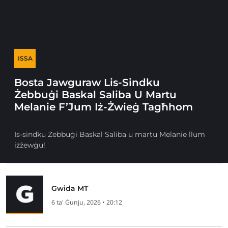
ISSA
Bosta Jawguraw Lis-Sindku
Żebbuġi Baskal Saliba U Martu
Melanie F’Jum Iż-Żwieġ Tagħhom
Is-sindku Żebbuġi Baskal Saliba u martu Melanie llum
iżżewġu!
Gwida MT
6 ta' Ġunju, 2026 • 20:12