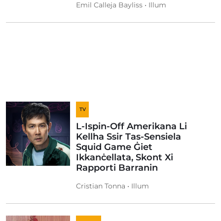
Emil Calleja Bayliss • Illum
TV
L-Ispin-Off Amerikana Li
Kellha Ssir Tas-Sensiela
Squid Game Ġiet
Ikkanċellata, Skont Xi
Rapporti Barranin
Cristian Tonna • Illum