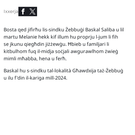
Ixxerja
Bosta qed jifirħu lis-sindku Żebbuġi Baskal Saliba u lil
martu Melanie hekk kif illum hu proprju l-jum li fih
se jkunu qiegħdin jiżżewġu. Ħbieb u familjari li
kitbulhom fuq il-midja soċjali awgurawlhom żwieġ
mimli mħabba, hena u ferħ.
Baskal hu s-sindku tal-lokalità Għawdxija taż-Żebbuġ
u ilu f'din il-kariga mill-2024.