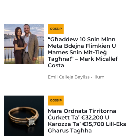
GOSSIP
“Għaddew 10 Snin Minn
Meta Bdejna Flimkien U
Ħames Snin Mit-Tieġ
Tagħna!” – Mark Micallef
Costa
Emil Calleja Bayliss • Illum
GOSSIP
Mara Ordnata Tirritorna
Ċurkett Ta’ €32,200 U
Karozza Ta’ €15,700 Lill-Eks
Għarus Tagħha