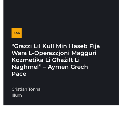
ISSA
“Grazzi Lil Kull Min Ħaseb Fija
Wara L-Operazzjoni Maġġuri
Kożmetika Li Għażilt Li
Nagħmel” – Aymen Grech
Pace
Cristian Tonna
Illum