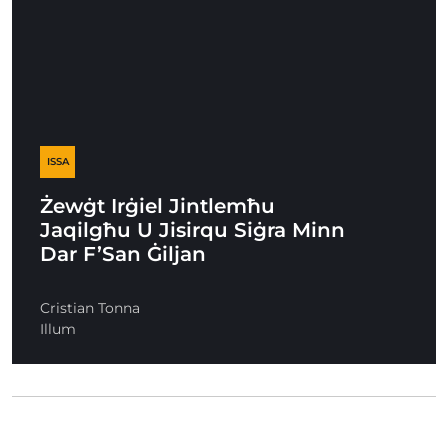
ISSA
Żewġt Irġiel Jintlemħu
Jaqilgħu U Jisirqu Siġra Minn
Dar F’San Ġiljan
Cristian Tonna
Illum