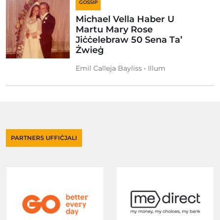
GOSSIP
Michael Vella Haber U
Martu Mary Rose
Jiċċelebraw 50 Sena Ta’
Żwieġ
Emil Calleja Bayliss • Illum
PARTNERS UFFIĊJALI