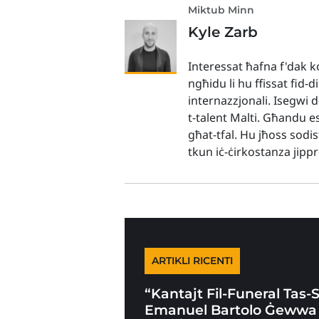
Miktub Minn
Kyle Zarb
Interessat ħafna f'dak ko
ngħidu li hu ffissat fid-d
internazzjonali. Isegwi 
t-talent Malti. Għandu es
għat-tfal. Hu jħoss sodis
tkun iċ-ċirkostanza jip
ARTIKLI RICENTI
“Kantajt Fil-Funeral Tas-
Emanuel Bartolo Ġewwa