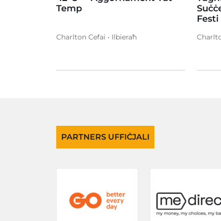
Temp
Suċċe
Festi
Charlton Cefai • Ilbieraħ
Charlto
PARTNERS UFFIĊJALI