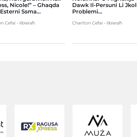
ss, Nicole!” – Ghaqda
Dawk Il-Persuni Li Jko
 Esterni Ssma…
Problemi…
n Cefai • Ilbieraħ
Charlton Cefai • Ilbieraħ