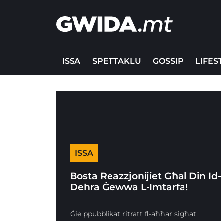
ISSA
SPETTAKLU
GOSSIP
LIFES
ISSA
Bosta Reazzjonijiet Għal Din Id
Dehra Ġewwa L-Imtarfa!
Ġie ppubblikat ritratt fl-aħħar sigħat