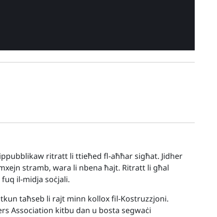
ubblikaw ritratt li ttieħed fl-aħħar sigħat. Jidher
kemxejn stramb, wara li nbena ħajt. Ritratt li għal
fuq il-midja soċjali.
kun taħseb li rajt minn kollox fil-Kostruzzjoni.
ers Association kitbu dan u bosta segwaċi