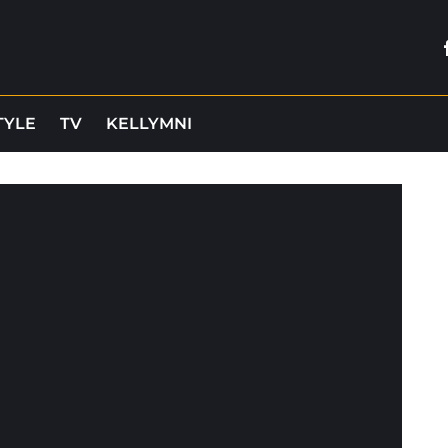
TYLE
TV
KELLYMNI
-