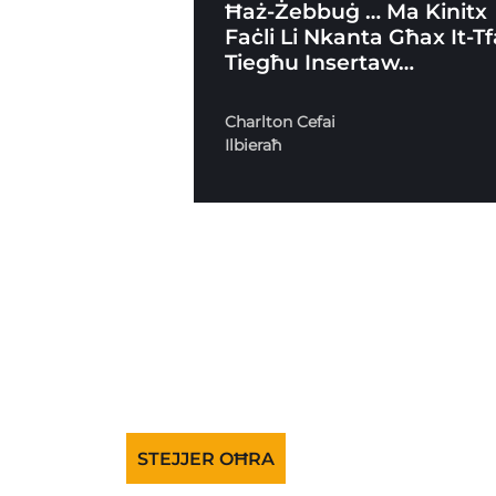
Ħaż-Żebbuġ … Ma Kinitx
Faċli Li Nkanta Għax It-Tf
Tiegħu Insertaw…
Charlton Cefai
Ilbieraħ
STEJJER OĦRA