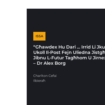
ISSA
“Għawdex Hu Dari … Irrid Li Jk
Ukoll Il-Post Fejn Uliedna Jistg
Jibnu L-Futur Tagħhom U Jirne
– Dr Alex Borg
Charlton Cefai
Ilbieraħ