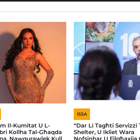
ISSA
em Il-Kumitat U L-
“Dar Li Tagħti Servizzi 
ri Kollha Tal-Għaqda
Shelter, U Ikliet Wara
na, Nawgurawlek Kull
Nofsinhar U Filgħaxija