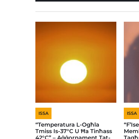
ISSA
ISSA
“Temperatura L-Ogħla
“F’Is
Tmiss Is-37°C U Ħa Tinħass
Memb
42°C” – Aġġornament Tat-
Tagħ