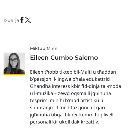
Ixxerja
Miktub Minn
Eileen Cumbo Salerno
Eileen tħobb tikteb bil-Malti u tħaddan
b’passjoni l-lingwa bħala edukattriċi.
Għandha interess kbir fid-dinja tal-moda
u l-mużika – żewġ oqsma li jgħinuha
tesprimi min hi b’mod artistiku u
spontanju. Il-meditazzjoni u l-qari
jgħinuha tibqa’ tikber kemm fuq livell
personali kif ukoll dak kreattiv.