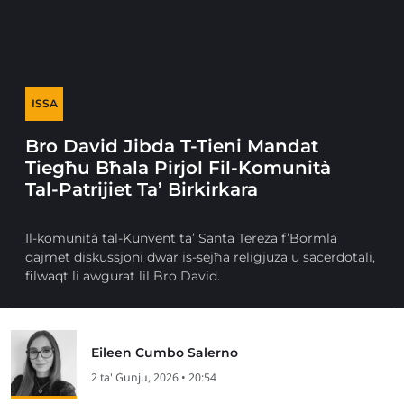
ISSA
Bro David Jibda T-Tieni Mandat
Tiegħu Bħala Pirjol Fil-Komunità
Tal-Patrijiet Ta’ Birkirkara
Il-komunità tal-Kunvent ta’ Santa Tereża f’Bormla
qajmet diskussjoni dwar is-sejħa reliġjuża u saċerdotali,
filwaqt li awgurat lil Bro David.
Eileen Cumbo Salerno
2 ta' Ġunju, 2026 • 20:54