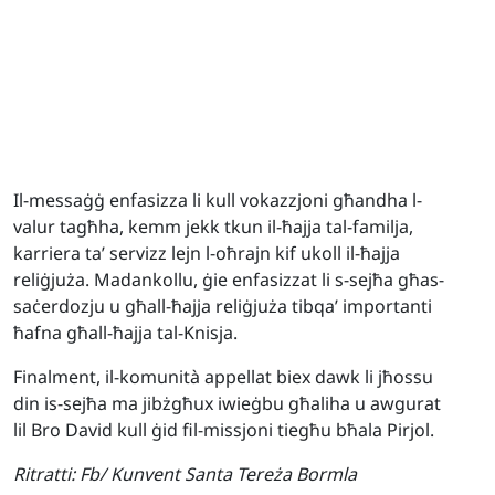
Il-messaġġ enfasizza li kull vokazzjoni għandha l-
valur tagħha, kemm jekk tkun il-ħajja tal-familja,
karriera ta’ servizz lejn l-oħrajn kif ukoll il-ħajja
reliġjuża. Madankollu, ġie enfasizzat li s-sejħa għas-
saċerdozju u għall-ħajja reliġjuża tibqa’ importanti
ħafna għall-ħajja tal-Knisja.
Finalment, il-komunità appellat biex dawk li jħossu
din is-sejħa ma jibżgħux iwieġbu għaliha u awgurat
lil Bro David kull ġid fil-missjoni tiegħu bħala Pirjol.
Ritratti:
Fb/ Kunvent Santa Tereża Bormla