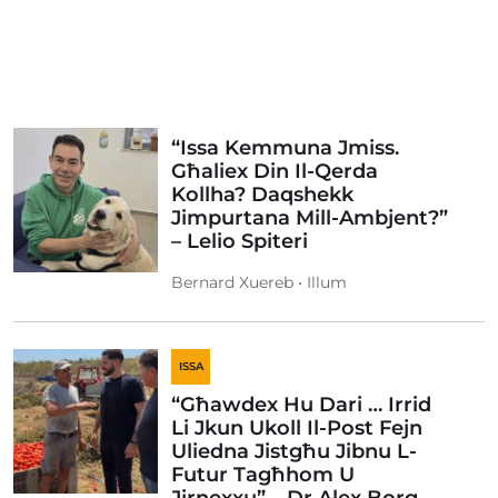
“Issa Kemmuna Jmiss.
Għaliex Din Il-Qerda
Kollha? Daqshekk
Jimpurtana Mill-Ambjent?”
– Lelio Spiteri
Bernard Xuereb • Illum
ISSA
“Għawdex Hu Dari … Irrid
Li Jkun Ukoll Il-Post Fejn
Uliedna Jistgħu Jibnu L-
Futur Tagħhom U