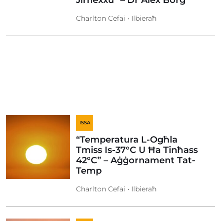
Jirnexxu” – Dr Alex Borg
Charlton Cefai • Ilbieraħ
ISSA
“Temperatura L-Ogħla
Tmiss Is-37°C U Ħa Tinħass
42°C” – Aġġornament Tat-
Temp
Charlton Cefai • Ilbieraħ