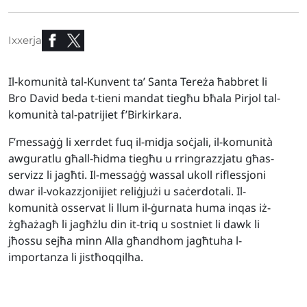
Ixxerja
Il-komunità tal-Kunvent ta’ Santa Tereża ħabbret li
Bro David beda t-tieni mandat tiegħu bħala Pirjol tal-
komunità tal-patrijiet f’Birkirkara.
F’messaġġ li xerrdet fuq il-midja soċjali, il-komunità
awguratlu għall-ħidma tiegħu u rringrazzjatu għas-
servizz li jagħti. Il-messaġġ wassal ukoll riflessjoni
dwar il-vokazzjonijiet reliġjużi u saċerdotali. Il-
komunità osservat li llum il-ġurnata huma inqas iż-
żgħażagħ li jagħżlu din it-triq u sostniet li dawk li
jħossu sejħa minn Alla għandhom jagħtuha l-
importanza li jistħoqqilha.