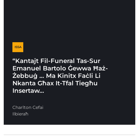
ISSA
“Kantajt Fil-Funeral Tas-Sur
Emanuel Bartolo Ġewwa Ħaż-
Żebbuġ … Ma Kinitx Faċli Li
Nkanta Għax It-Tfal Tiegħu
Insertaw…
Charlton Cefai
Ilbieraħ