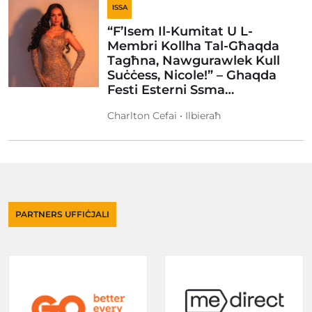
ISSA
“F’Isem Il-Kumitat U L-
Membri Kollha Tal-Għaqda
Tagħna, Nawgurawlek Kull
Suċċess, Nicole!” – Ghaqda
Festi Esterni Ssma…
Charlton Cefai • Ilbieraħ
PARTNERS UFFIĊJALI