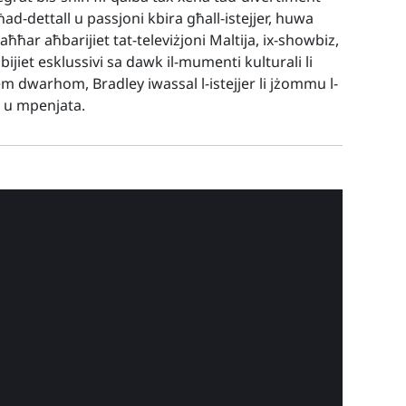
ħad-dettall u passjoni kbira għall-istejjer, huwa
al-aħħar aħbarijiet tat-televiżjoni Maltija, ix-showbiz,
bijiet esklussivi sa dawk il-mumenti kulturali li
em dwarhom, Bradley iwassal l-istejjer li jżommu l-
a u mpenjata.