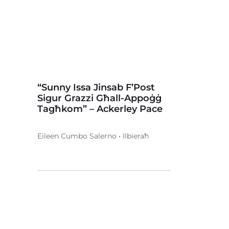
“Sunny Issa Jinsab F’Post
Sigur Grazzi Għall-Appoġġ
Tagħkom” – Ackerley Pace
Eileen Cumbo Salerno • Ilbieraħ