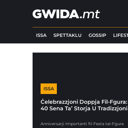
ISSA
SPETTAKLU
GOSSIP
LIFES
ISSA
Ċelebrazzjoni Doppja Fil-Fgura:
40 Sena Ta’ Storja U Tradizzjoni
Anniversarji Importanti fil-Festa tal-Fgura