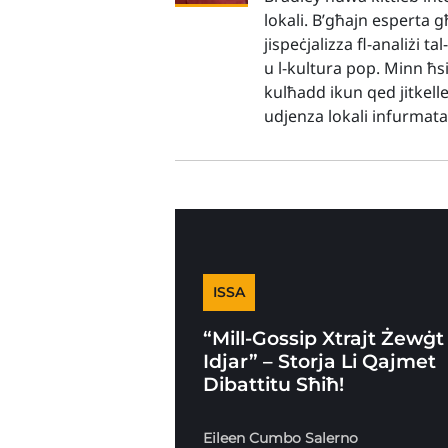
lokali. B’għajn esperta g
jispeċjalizza fl-analiżi t
u l-kultura pop. Minn ħsi
kulħadd ikun qed jitkell
udjenza lokali infurmat
ISSA
“Mill-Gossip Xtrajt Żewġt
Idjar” – Storja Li Qajmet
Dibattitu Sħiħ!
Eileen Cumbo Salerno