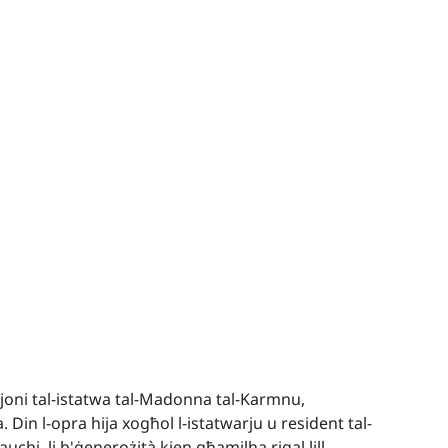
joni tal-istatwa tal-Madonna tal-Karmnu,
Din l-opra hija xogħol l-istatwarju u resident tal-
auchi, li b'ġenerożità kien għamilha rigal lill-