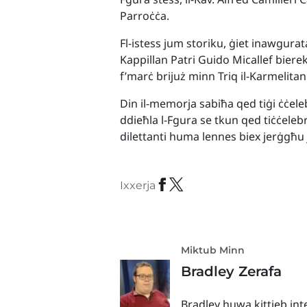
Parroċċa.
Fl-istess jum storiku, ġiet inawgurata
Kappillan Patri Guido Micallef biere
f’marċ brijuż minn Triq il-Karmelitan
Din il-memorja sabiħa qed tiġi ċċele
ddieħla l-Fgura se tkun qed tiċċelebra
dilettanti huma lennes biex jerġgħu j
Ixxerja
Miktub Minn
Bradley Zerafa
Bradley huwa kittieb int