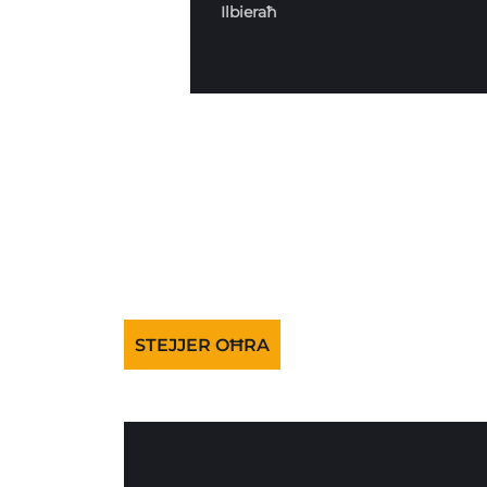
Ilbieraħ
STEJJER OĦRA