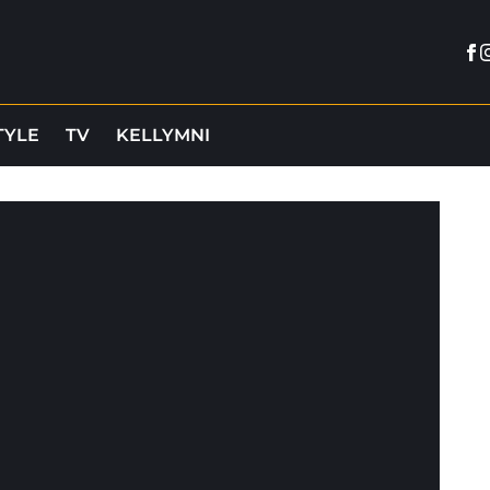
Fa
I
TYLE
TV
KELLYMNI