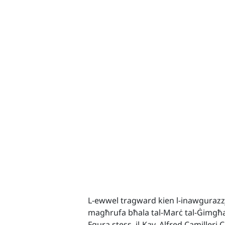
L-ewwel tragward kien l-inawgurazz
magħrufa bħala tal-Marċ tal-Ġimgħa. 
Fgura stess, il-Kav. Alfred Camilleri C