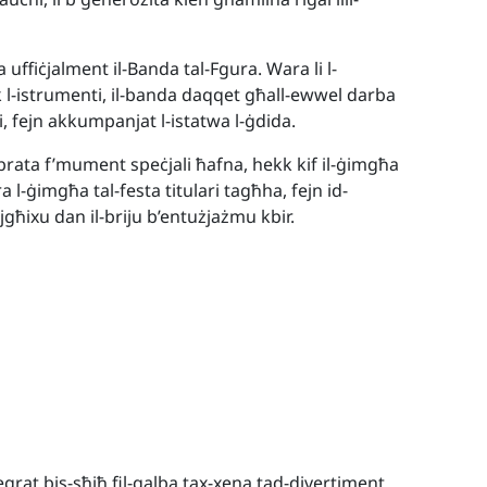
 uffiċjalment il-Banda tal-Fgura. Wara li l-
k l-istrumenti, il-banda daqqet għall-ewwel darba
i, fejn akkumpanjat l-istatwa l-ġdida.
brata f’mument speċjali ħafna, hekk kif il-ġimgħa
 l-ġimgħa tal-festa titulari tagħha, fejn id-
għixu dan il-briju b’entużjażmu kbir.
egrat bis-sħiħ fil-qalba tax-xena tad-divertiment