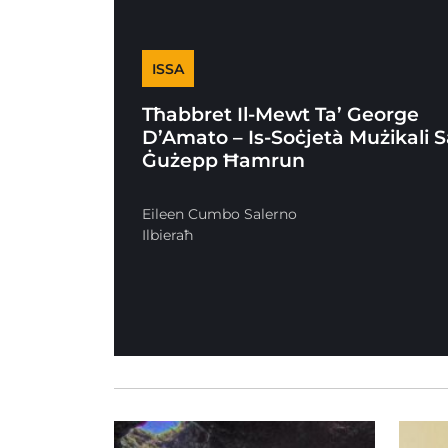
ISSA
Tħabbret Il-Mewt Ta’ George
D’Amato – Is-Soċjetà Mużikali 
Ġużepp Ħamrun
Eileen Cumbo Salerno
Ilbieraħ