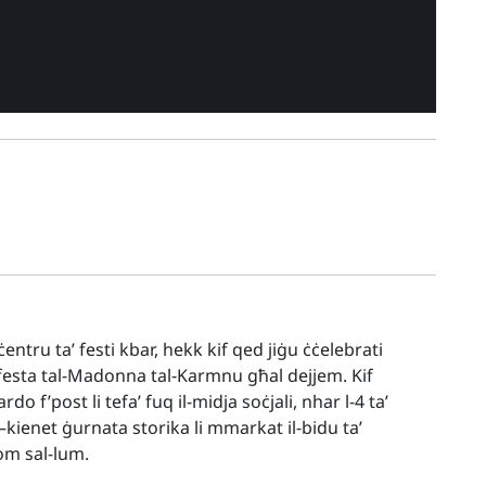
ċentru ta’ festi kbar, hekk kif qed jiġu ċċelebrati
l-festa tal-Madonna tal-Karmnu għal dejjem. Kif
do f’post li tefa’ fuq il-midja soċjali, nhar l-4 ta’
ienet ġurnata storika li mmarkat il-bidu ta’
om sal-lum.