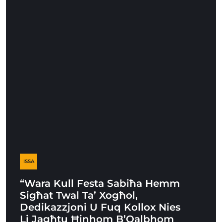
ISSA
“Wara Kull Festa Sabiħa Hemm
Sigħat Twal Ta’ Xogħol,
Dedikazzjoni U Fuq Kollox Nies
Li Jagħtu Ħinhom B’Qalbhom