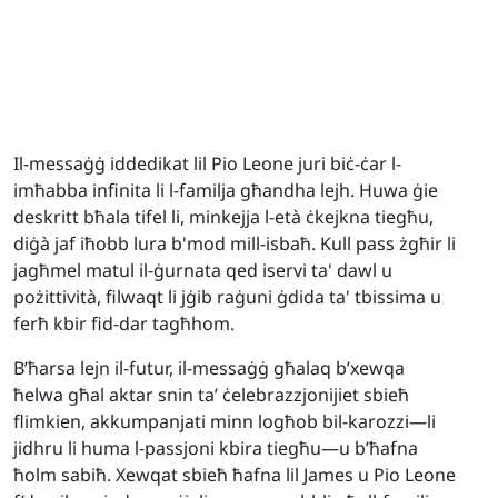
Il-messaġġ iddedikat lil Pio Leone juri biċ-ċar l-
imħabba infinita li l-familja għandha lejh. Huwa ġie
deskritt bħala tifel li, minkejja l-età ċkejkna tiegħu,
diġà jaf iħobb lura b'mod mill-isbaħ. Kull pass żgħir li
jagħmel matul il-ġurnata qed iservi ta' dawl u
pożittività, filwaqt li jġib raġuni ġdida ta' tbissima u
ferħ kbir fid-dar tagħhom.
B’ħarsa lejn il-futur, il-messaġġ għalaq b’xewqa
ħelwa għal aktar snin ta’ ċelebrazzjonijiet sbieħ
flimkien, akkumpanjati minn logħob bil-karozzi—li
jidhru li huma l-passjoni kbira tiegħu—u b’ħafna
ħolm sabiħ. Xewqat sbieħ ħafna lil James u Pio Leone