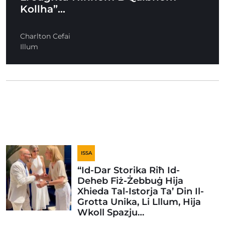
Kollha”…
Charlton Cefai
Illum
ISSA
“Id-Dar Storika Riħ Id-
Deheb Fiż-Żebbuġ Hija
Xhieda Tal-Istorja Ta’ Din Il-
Grotta Unika, Li Lllum, Hija
Wkoll Spazju…