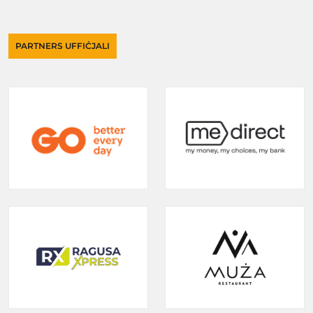
PARTNERS UFFIĊJALI