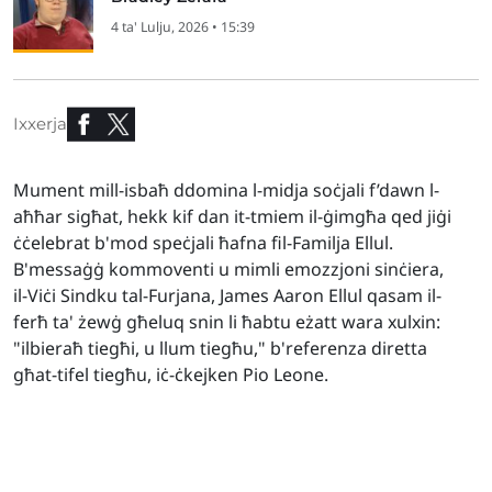
4 ta' Lulju, 2026 • 15:39
Ixxerja
Mument mill-isbaħ ddomina l-midja soċjali f’dawn l-
aħħar sigħat, hekk kif dan it-tmiem il-ġimgħa qed jiġi
ċċelebrat b'mod speċjali ħafna fil-Familja Ellul.
B'messaġġ kommoventi u mimli emozzjoni sinċiera,
il-Viċi Sindku tal-Furjana, James Aaron Ellul qasam il-
ferħ ta' żewġ għeluq snin li ħabtu eżatt wara xulxin:
"ilbieraħ tiegħi, u llum tiegħu," b'referenza diretta
għat-tifel tiegħu, iċ-ċkejken Pio Leone.