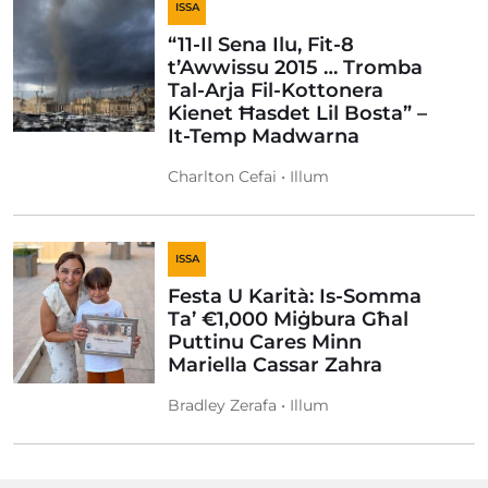
ISSA
“11-Il Sena Ilu, Fit-8
t’Awwissu 2015 … Tromba
Tal-Arja Fil-Kottonera
Kienet Ħasdet Lil Bosta” –
It-Temp Madwarna
Charlton Cefai • Illum
ISSA
Festa U Karità: Is-Somma
Ta’ €1,000 Miġbura Għal
Puttinu Cares Minn
Mariella Cassar Zahra
Bradley Zerafa • Illum