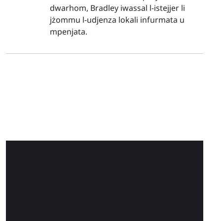
dwarhom, Bradley iwassal l-istejjer li
jżommu l-udjenza lokali infurmata u
mpenjata.