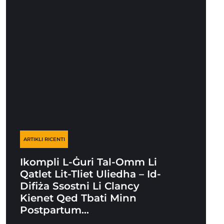
ARTIKLI RICENTI
Ikompli L-Ġuri Tal-Omm Li
Qatlet Lit-Tliet Uliedha – Id-
Difiża Ssostni Li Clancy
Kienet Qed Tbati Minn
Postpartum…