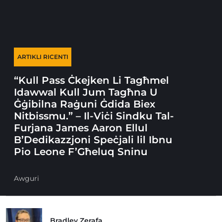
ARTIKLI RICENTI
“Kull Pass Ċkejken Li Tagħmel
Idawwal Kull Jum Tagħna U
Ġġibilna Raġuni Ġdida Biex
Nitbissmu.” – Il-Viċi Sindku Tal-
Furjana James Aaron Ellul
B’Dedikazzjoni Speċjali lil Ibnu
Pio Leone F’Għeluq Sninu
Awguri
Bradley Zerafa