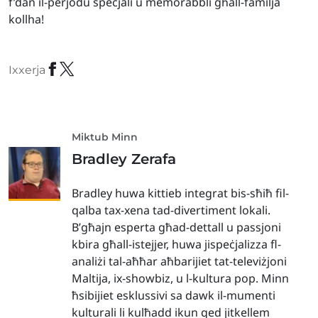
f’dan il-perjodu speċjali u memorabbli għall-familja
kollha!
Ixxerja
Miktub Minn
Bradley Zerafa
Bradley huwa kittieb integrat bis-sħiħ fil-
qalba tax-xena tad-divertiment lokali.
B’għajn esperta għad-dettall u passjoni
kbira għall-istejjer, huwa jispeċjalizza fl-
analiżi tal-aħħar aħbarijiet tat-televiżjoni
Maltija, ix-showbiz, u l-kultura pop. Minn
ħsibijiet esklussivi sa dawk il-mumenti
kulturali li kulħadd ikun qed jitkellem