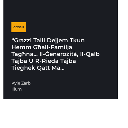
GOSSIP
“Grazzi Talli Dejjem Tkun
Hemm Għall-Familja
Tagħna… Il-Ġenerożità, Il-Qalb
Tajba U R-Rieda Tajba
Tiegħek Qatt Ma…
Kyle Zarb
Illum