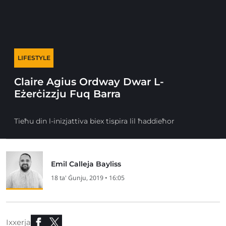
LIFESTYLE
Claire Agius Ordway Dwar L-
Eżerċizzju Fuq Barra
Tieħu din l-inizjattiva biex tispira lil ħaddieħor
Emil Calleja Bayliss
18 ta' Ġunju, 2019 • 16:05
Ixxerja