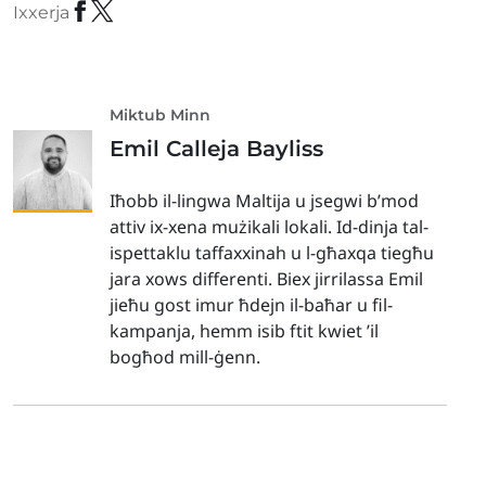
Ixxerja
Miktub Minn
Emil Calleja Bayliss
Iħobb il-lingwa Maltija u jsegwi b’mod
attiv ix-xena mużikali lokali. Id-dinja tal-
ispettaklu taffaxxinah u l-għaxqa tiegħu
jara xows differenti. Biex jirrilassa Emil
jieħu gost imur ħdejn il-baħar u fil-
kampanja, hemm isib ftit kwiet ’il
bogħod mill-ġenn.