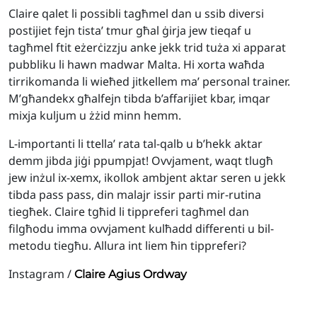
Claire qalet li possibli tagħmel dan u ssib diversi
postijiet fejn tista’ tmur għal ġirja jew tieqaf u
tagħmel ftit eżerċizzju anke jekk trid tuża xi apparat
pubbliku li hawn madwar Malta. Hi xorta waħda
tirrikomanda li wieħed jitkellem ma’ personal trainer.
M’għandekx għalfejn tibda b’affarijiet kbar, imqar
mixja kuljum u żżid minn hemm.
L-importanti li ttella’ rata tal-qalb u b’hekk aktar
demm jibda jiġi ppumpjat! Ovvjament, waqt tlugħ
jew inżul ix-xemx, ikollok ambjent aktar seren u jekk
tibda pass pass, din malajr issir parti mir-rutina
tiegħek. Claire tgħid li tippreferi tagħmel dan
filgħodu imma ovvjament kulħadd differenti u bil-
metodu tiegħu. Allura int liem ħin tippreferi?
Instagram /
Claire Agius Ordway