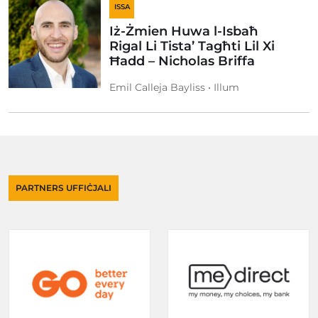
ISSA
Iż-Żmien Huwa l-Isbaħ
Rigal Li Tista’ Tagħti Lil Xi
Ħadd – Nicholas Briffa
Emil Calleja Bayliss • Illum
PARTNERS UFFIĊJALI