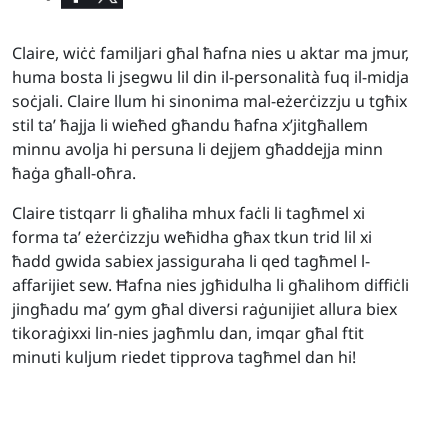
Claire, wiċċ familjari għal ħafna nies u aktar ma jmur,
huma bosta li jsegwu lil din il-personalità fuq il-midja
soċjali. Claire llum hi sinonima mal-eżerċizzju u tgħix
stil ta’ ħajja li wieħed għandu ħafna x’jitgħallem
minnu avolja hi persuna li dejjem għaddejja minn
ħaġa għall-oħra.
Claire tistqarr li għaliha mhux faċli li tagħmel xi
forma ta’ eżerċizzju weħidha għax tkun trid lil xi
ħadd gwida sabiex jassiguraha li qed tagħmel l-
affarijiet sew. Ħafna nies jgħidulha li għalihom diffiċli
jingħadu ma’ gym għal diversi raġunijiet allura biex
tikoraġixxi lin-nies jagħmlu dan, imqar għal ftit
minuti kuljum riedet tipprova tagħmel dan hi!