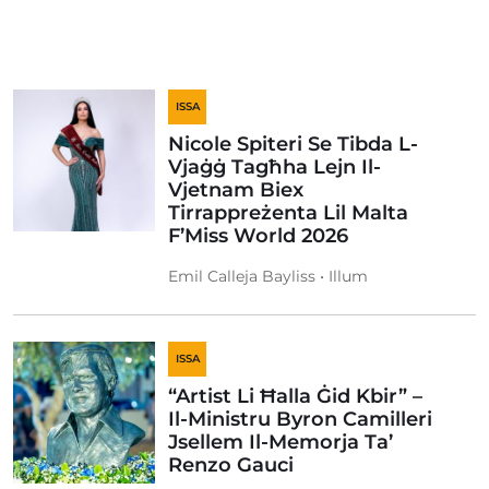
ISSA
Nicole Spiteri Se Tibda L-
Vjaġġ Tagħha Lejn Il-
Vjetnam Biex
Tirrappreżenta Lil Malta
F’Miss World 2026
Emil Calleja Bayliss • Illum
ISSA
“Artist Li Ħalla Ġid Kbir” –
Il-Ministru Byron Camilleri
Jsellem Il-Memorja Ta’
Renzo Gauci