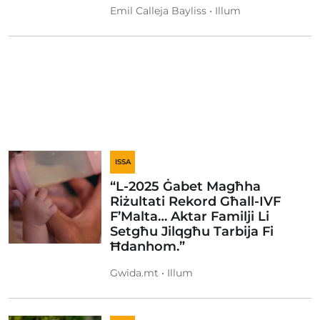
Emil Calleja Bayliss • Illum
ISSA
“L-2025 Ġabet Magħha
Riżultati Rekord Għall-IVF
F’Malta… Aktar Familji Li
Setgħu Jilqgħu Tarbija Fi
Ħdanhom.”
Gwida.mt • Illum