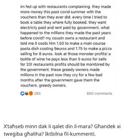
X’taħseb minn dak li qalet din il-mara? Għandek xi
tweġiba għaliha? Iktbilna fil-kummenti.