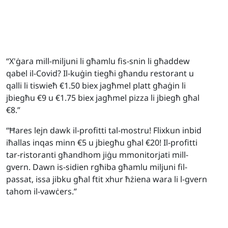
“X'ġara mill-miljuni li għamlu fis-snin li għaddew
qabel il-Covid? Il-kuġin tiegħi għandu restorant u
qalli li tiswieħ €1.50 biex jagħmel platt għaġin li
jbiegħu €9 u €1.75 biex jagħmel pizza li jbiegħ għal
€8.”
“Ħares lejn dawk il-profitti tal-mostru! Flixkun inbid
iħallas inqas minn €5 u jbiegħu għal €20! Il-profitti
tar-ristoranti għandhom jiġu mmonitorjati mill-
gvern. Dawn is-sidien rgħiba għamlu miljuni fil-
passat, issa jibku għal ftit xhur ħżiena wara li l-gvern
tahom il-vawċers.”