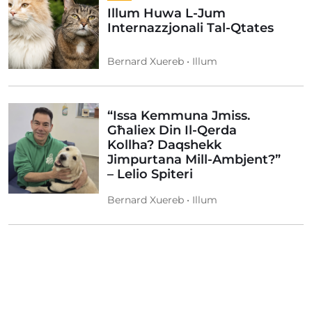
Illum Huwa L-Jum
Internazzjonali Tal-Qtates
Bernard Xuereb • Illum
“Issa Kemmuna Jmiss.
Għaliex Din Il-Qerda
Kollha? Daqshekk
Jimpurtana Mill-Ambjent?”
– Lelio Spiteri
Bernard Xuereb • Illum