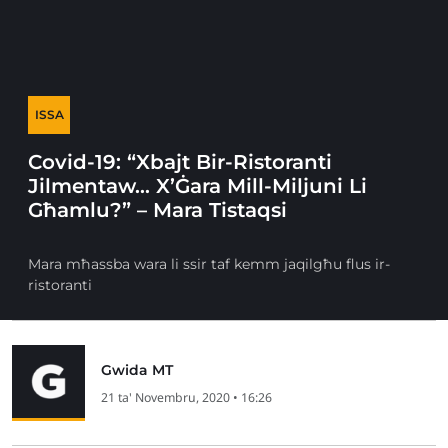
ISSA
Covid-19: “Xbajt Bir-Ristoranti
Jilmentaw… X’Ġara Mill-Miljuni Li
Għamlu?” – Mara Tistaqsi
Mara mħassba wara li ssir taf kemm jaqilgħu flus ir-
ristoranti
Gwida MT
21 ta' Novembru, 2020 • 16:26