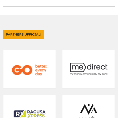
PARTNERS UFFIĊJALI