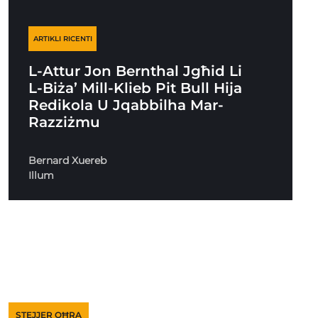
ARTIKLI RICENTI
L-Attur Jon Bernthal Jgħid Li
L-Biża’ Mill-Klieb Pit Bull Hija
Redikola U Jqabbilha Mar-
Razziżmu
Bernard Xuereb
Illum
STEJJER OĦRA