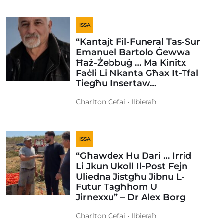
ISSA
“Kantajt Fil-Funeral Tas-Sur
Emanuel Bartolo Ġewwa
Ħaż-Żebbuġ … Ma Kinitx
Faċli Li Nkanta Għax It-Tfal
Tiegħu Insertaw…
Charlton Cefai • Ilbieraħ
ISSA
“Għawdex Hu Dari … Irrid
Li Jkun Ukoll Il-Post Fejn
Uliedna Jistgħu Jibnu L-
Futur Tagħhom U
Jirnexxu” – Dr Alex Borg
Charlton Cefai • Ilbieraħ