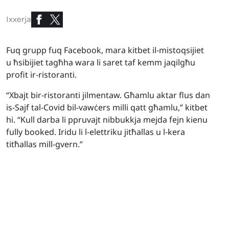
Ixxerja
Fuq grupp fuq Facebook, mara kitbet il-mistoqsijiet
u ħsibijiet tagħha wara li saret taf kemm jaqilgħu
profit ir-ristoranti.
“Xbajt bir-ristoranti jilmentaw. Għamlu aktar flus dan
is-Sajf tal-Covid bil-vawċers milli qatt għamlu,” kitbet
hi. “Kull darba li ppruvajt nibbukkja mejda fejn kienu
fully booked. Iridu li l-elettriku jitħallas u l-kera
titħallas mill-gvern.”