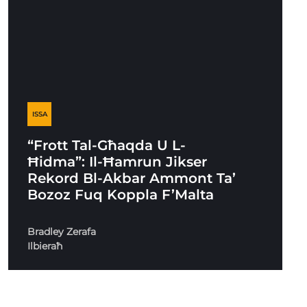
ISSA
“Frott Tal-Għaqda U L-
Ħidma”: Il-Ħamrun Jikser
Rekord Bl-Akbar Ammont Ta’
Bozoz Fuq Koppla F’Malta
Bradley Zerafa
Ilbieraħ