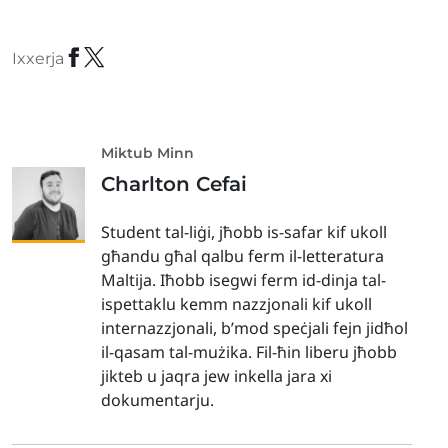
Ixxerja
Miktub Minn
Charlton Cefai
Student tal-liġi, jħobb is-safar kif ukoll
għandu għal qalbu ferm il-letteratura
Maltija. Iħobb isegwi ferm id-dinja tal-
ispettaklu kemm nazzjonali kif ukoll
internazzjonali, b’mod speċjali fejn jidħol
il-qasam tal-mużika. Fil-ħin liberu jħobb
jikteb u jaqra jew inkella jara xi
dokumentarju.