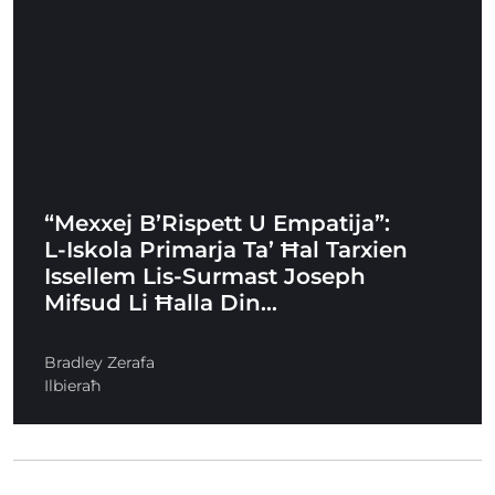
“Mexxej B’Rispett U Empatija”:
L-Iskola Primarja Ta’ Ħal Tarxien
Issellem Lis-Surmast Joseph
Mifsud Li Ħalla Din…
Bradley Zerafa
Ilbieraħ