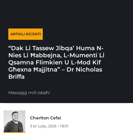
ARTIKLI RICENTI
“Dak Li Tassew Jibqa’ Huma N-
Nies Li Ħabbejna, L-Mumenti Li
Qsamna Flimkien U L-Mod Kif
Għexna Ħajjitna” – Dr Nicholas
Briffa
Messaġġ mill-isbaħ!
Charlton Cefai
3 ta' Lulju, 2026 • 18:01