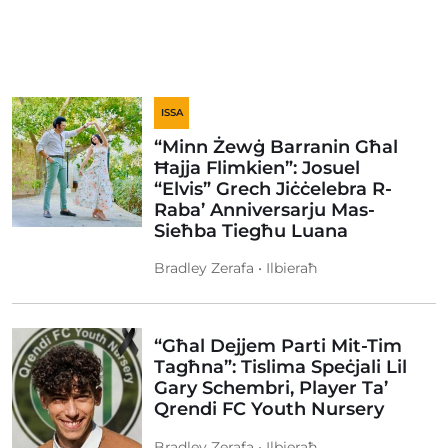
ISSA
“Minn Żewġ Barranin Għal
Ħajja Flimkien”: Josuel
“Elvis” Grech Jiċċelebra R-
Raba’ Anniversarju Mas-
Sieħba Tiegħu Luana
Bradley Zerafa • Ilbieraħ
“Għal Dejjem Parti Mit-Tim
Tagħna”: Tislima Speċjali Lil
Gary Schembri, Player Ta’
Qrendi FC Youth Nursery
Bradley Zerafa • Ilbieraħ