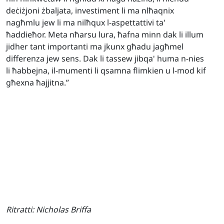
deċiżjoni żbaljata, investiment li ma nlħaqnix
nagħmlu jew li ma nilħqux l-aspettattivi ta'
ħaddieħor. Meta nħarsu lura, ħafna minn dak li illum
jidher tant importanti ma jkunx għadu jagħmel
differenza jew sens. Dak li tassew jibqa' huma n-nies
li ħabbejna, il-mumenti li qsamna flimkien u l-mod kif
għexna ħajjitna.”
Ritratti:
Nicholas Briffa