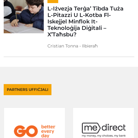
L-Iżvezja Terġa’ Tibda Tuża
L-Pitazzi U L-Kotba Fl-
Iskejjel Minflok It-
Teknoloġija Diġitali –
X’Taħsbu?
Cristian Tonna • Ilbieraħ
PARTNERS UFFIĊJALI