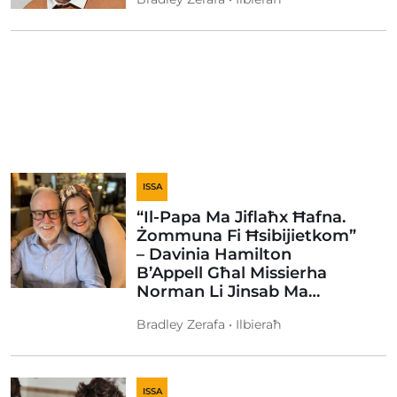
ISSA
“Il-Papa Ma Jiflaħx Ħafna.
Żommuna Fi Ħsibijietkom”
– Davinia Hamilton
B’Appell Għal Missierha
Norman Li Jinsab Ma…
Bradley Zerafa • Ilbieraħ
ISSA