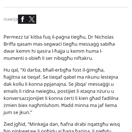
Ixxerja
Permezz ta’ kitba fuq il-paġna tiegħu, Dr Nicholas
Briffa qasam mas-segwaċi tiegħu messaġġ sabiħa
dwar kemm hi qasira l-ħajja u kemm huma l-
mumenti s-sbieħ li ser nibqgħu niftakru.
Hu qal, “Xi darba, bħall-erbgħa fost il-ġimgħa,
ħajjitna se tieqaf. Se tieqaf qabel ma nkunu lestejna
dak kollu li konna ppjanajna. Se jibqa' messaġġi u
emails li ridna nwieġbu, postijiet li xtaqna nżuru u
konversazzjonijiet li konna ċerti li kien għad fadlilna
żmien biex nagħmluhom. Ħadd minna ma jaf liema
jum se jkun.”
Żied jgħid, “Minkejja dan, ħafna drabi nqattgħu wisq
ħin ninkwetaw li ngħidu xi ħaġa ħażina, li nieħdu