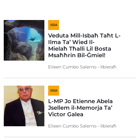
ISSA
Veduta Mill-Isbaħ Taħt L-
Ilma Ta’ Wied Il-
Mielaħ Tħalli Lil Bosta
Msaħħrin Bil-Ġmiel!
Eileen Cumbo Salerno • Ilbieraħ
ISSA
L-MP Jo Etienne Abela
Jsellem il-Memorja Ta’
Victor Galea
Eileen Cumbo Salerno • Ilbieraħ