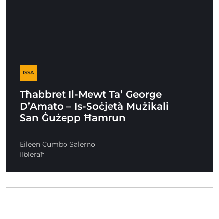
ISSA
Tħabbret Il-Mewt Ta’ George
D’Amato – Is-Soċjetà Mużikali
San Ġużepp Ħamrun
Eileen Cumbo Salerno
Ilbieraħ