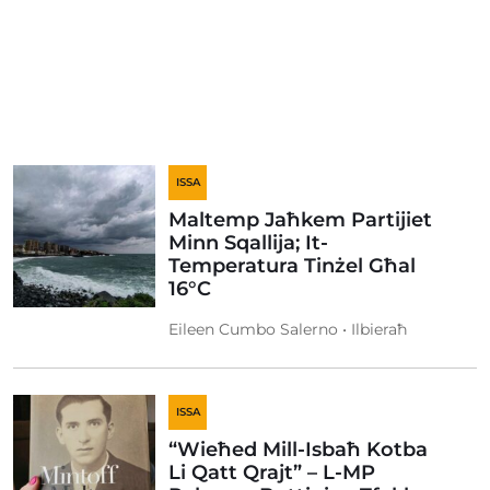
ISSA
Maltemp Jaħkem Partijiet
Minn Sqallija; It-
Temperatura Tinżel Għal
16°C
Eileen Cumbo Salerno • Ilbieraħ
ISSA
“Wieħed Mill-Isbaħ Kotba
Li Qatt Qrajt” – L-MP