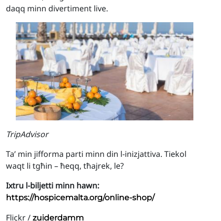
daqq minn divertiment live.
TripAdvisor
Ta’ min jifforma parti minn din l-inizjattiva. Tiekol
waqt li tgħin – ħeqq, tħajrek, le?
Ixtru l-biljetti minn hawn:
https://hospicemalta.org/online-shop/
Flickr /
zuiderdamm