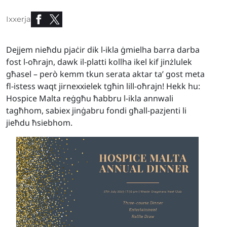
Ixxerja
Dejjem nieħdu pjaċir dik l-ikla ġmielha barra darba
fost l-oħrajn, dawk il-platti kollha ikel kif jinżlulek
għasel – però kemm tkun serata aktar ta’ gost meta
fl-istess waqt jirnexxielek tgħin lill-oħrajn! Hekk hu:
Hospice Malta reġgħu ħabbru l-ikla annwali
tagħhom, sabiex jinġabru fondi għall-pazjenti li
jieħdu ħsiebhom.