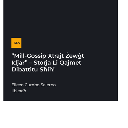
ISSA
“Mill-Gossip Xtrajt Żewġt
Idjar” – Storja Li Qajmet
Dibattitu Sħiħ!
Eileen Cumbo Salerno
Ilbieraħ