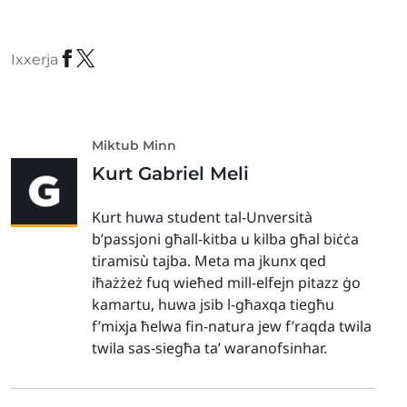
Ixxerja
Miktub Minn
Kurt Gabriel Meli
Kurt huwa student tal-Unversità
b’passjoni għall-kitba u kilba għal biċċa
tiramisù tajba. Meta ma jkunx qed
iħażżeż fuq wieħed mill-elfejn pitazz ġo
kamartu, huwa jsib l-għaxqa tiegħu
f’mixja ħelwa fin-natura jew f’raqda twila
twila sas-siegħa ta’ waranofsinhar.