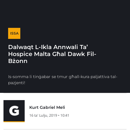
ISSA
Dalwaqt L-Ikla Annwali Ta’
Hospice Malta Għal Dawk Fil-
Bżonn
Is-somma li tinġabar se tmur għall-kura paljattiva tal-
pazjenti!
Kurt Gabriel Meli
16 ta' Lulju, 2019 • 10:41