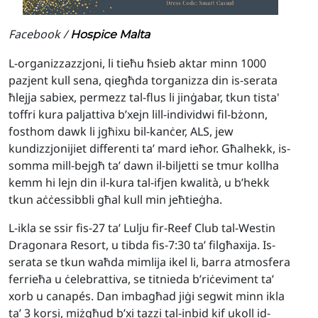
Facebook /
Hospice Malta
L-organizzazzjoni, li tieħu ħsieb aktar minn 1000
pazjent kull sena, qiegħda torganizza din is-serata
ħlejja sabiex, permezz tal-flus li jinġabar, tkun tista'
toffri kura paljattiva b’xejn lill-individwi fil-bżonn,
fosthom dawk li jgħixu bil-kanċer, ALS, jew
kundizzjonijiet differenti ta’ mard ieħor. Għalhekk, is-
somma mill-bejgħ ta’ dawn il-biljetti se tmur kollha
kemm hi lejn din il-kura tal-ifjen kwalità, u b’hekk
tkun aċċessibbli għal kull min jeħtieġha.
L-ikla se ssir fis-27 ta’ Lulju fir-Reef Club tal-Westin
Dragonara Resort, u tibda fis-7:30 ta’ filgħaxija. Is-
serata se tkun waħda mimlija ikel li, barra atmosfera
ferrieħa u ċelebrattiva, se titnieda b’riċeviment ta’
xorb u canapés. Dan imbagħad jiġi segwit minn ikla
ta’ 3 korsi, miżgħud b’xi tazzi tal-inbid kif ukoll id-