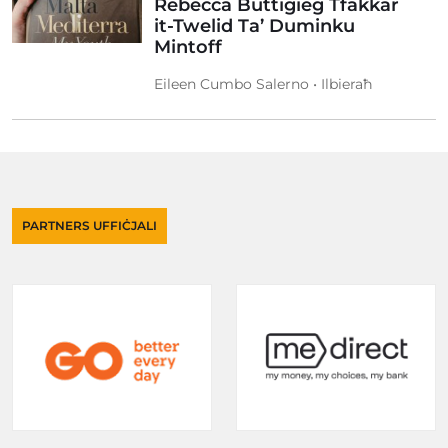
Rebecca Buttigieg Tfakkar
it-Twelid Ta’ Duminku
Mintoff
Eileen Cumbo Salerno • Ilbieraħ
PARTNERS UFFIĊJALI