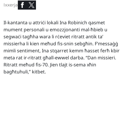
Ixxerja
Il-kantanta u attriċi lokali Ina Robinich qasmet
mument personali u emozzjonanti mal-ħbieb u
segwaċi tagħha wara li rċeviet ritratt antik ta’
missierha li kien meħud fis-snin sebgħin. F’messaġġ
mimli sentiment, Ina stqarret kemm ħasset ferħ kbir
meta rat ir-ritratt għall-ewwel darba. “Dan missieri.
Ritratt meħud fis-70. Jien tlajt is-sema xħin
bagħtuhuli,” kitbet.