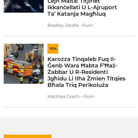
Lejn Malta: Titjiriet
Ikkanċellati U L-Ajruport
Ta’ Katanja Magħluq
Bradley Zerafa • Illum
ISSA
Karozza Tinqaleb Fuq Il-
Ġenb Wara Ħabta F’Ħaż-
Żabbar U R-Residenti
Jgħidu Li Ilha Żmien Titqies
Bħala Triq Perikoluża
Matthea Grech • Illum