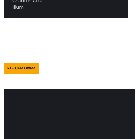
Charlton Cefai
Illum
STEJJER OĦRA