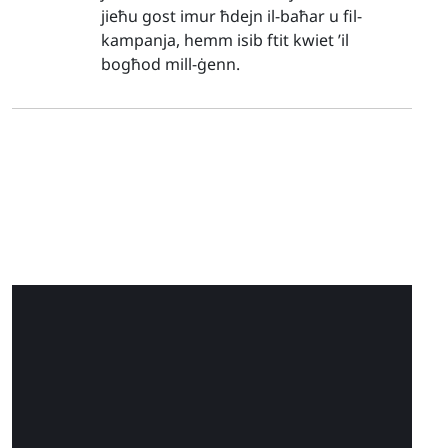
jieħu gost imur ħdejn il-baħar u fil-
kampanja, hemm isib ftit kwiet ’il
bogħod mill-ġenn.