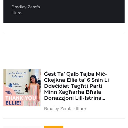
Bradley Zerafa
Illum
Ġest Ta’ Qalb Tajba Miċ-
Ckejkna Ellie ta’ 6 Snin Li
Ddeċidiet Tagħti Parti
Minn Xagħarha Bħala
Donazzjoni Lill-Istrina…
Bradley Zerafa • Illum