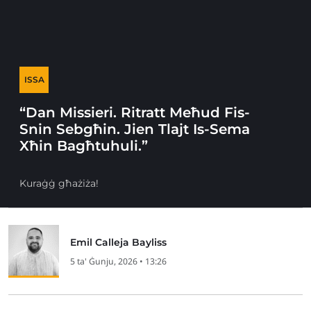
ISSA
“Dan Missieri. Ritratt Meħud Fis-
Snin Sebgħin. Jien Tlajt Is-Sema
Xħin Bagħtuhuli.”
Kuraġġ għażiża!
Emil Calleja Bayliss
5 ta' Ġunju, 2026 • 13:26