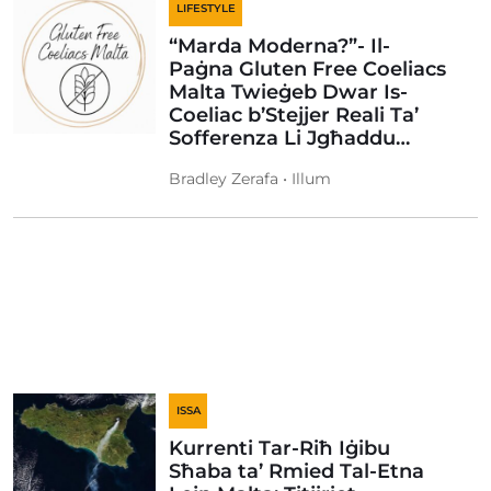
LIFESTYLE
“Marda Moderna?”- Il-
Paġna Gluten Free Coeliacs
Malta Twieġeb Dwar Is-
Coeliac b’Stejjer Reali Ta’
Sofferenza Li Jgħaddu…
Bradley Zerafa • Illum
ISSA
Kurrenti Tar-Riħ Iġibu
Sħaba ta’ Rmied Tal-Etna