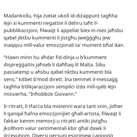
Madankollu, hija żvelat ukoll id-diżappunt tagħha
lejn xi kummenti negattivi li dehru taħt il-
pubblikazzjoni, filwaqt li appellat biex in-nies jaħsbu
qabel jiktbu kummenti li jistgħu jweġġgħu jew
inaqqsu mill-valur emozzjonali ta’ mument bħal dan.
“Hawn minn hu aħdar fid-dinja u b’kumment
dispreġġattiv jaħseb li daħħaq lil Malta. Sibu
passatemp u aħsbu qabel tiktbu kummenti bla
sens,” kitbet b’mod dirett. Ina temmet il-messaġġ
tagħha b’dikjarazzjoni sempliċi iżda mill-qalb lejn
missierha, “Inħobbok Giovann.”
Ir-ritratt, li tfaċċa bla mistenni wara tant snin, jidher
li qanqal ħafna emozzjonijiet għall-artista, filwaqt li
fakkar kemm memorji u ritratti antiki jistgħu
jkollhom valur sentimentali kbir għal dawk li
jirċevuhom. Diversi persuni esprimew l-appoġġ