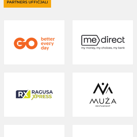
PARTNERS UFFIĊJALI