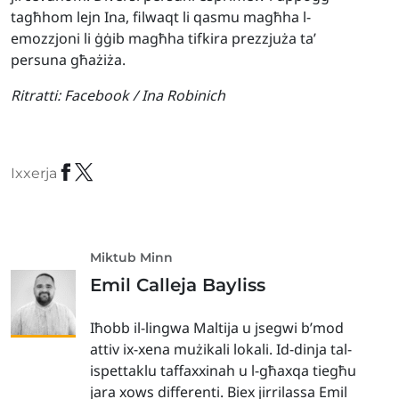
tagħhom lejn Ina, filwaqt li qasmu magħha l-
emozzjoni li ġġib magħha tifkira prezzjuża ta’
persuna għażiża.
Ritratti:
Facebook / Ina Robinich
Ixxerja
Miktub Minn
Emil Calleja Bayliss
Iħobb il-lingwa Maltija u jsegwi b’mod
attiv ix-xena mużikali lokali. Id-dinja tal-
ispettaklu taffaxxinah u l-għaxqa tiegħu
jara xows differenti. Biex jirrilassa Emil