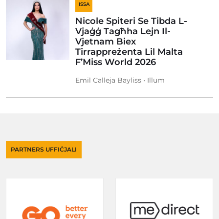
ISSA
Nicole Spiteri Se Tibda L-
Vjaġġ Tagħha Lejn Il-
Vjetnam Biex
Tirrappreżenta Lil Malta
F’Miss World 2026
Emil Calleja Bayliss • Illum
PARTNERS UFFIĊJALI