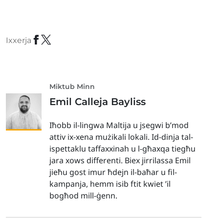
Ixxerja
Miktub Minn
Emil Calleja Bayliss
Iħobb il-lingwa Maltija u jsegwi b’mod
attiv ix-xena mużikali lokali. Id-dinja tal-
ispettaklu taffaxxinah u l-għaxqa tiegħu
jara xows differenti. Biex jirrilassa Emil
jieħu gost imur ħdejn il-baħar u fil-
kampanja, hemm isib ftit kwiet ’il
bogħod mill-ġenn.