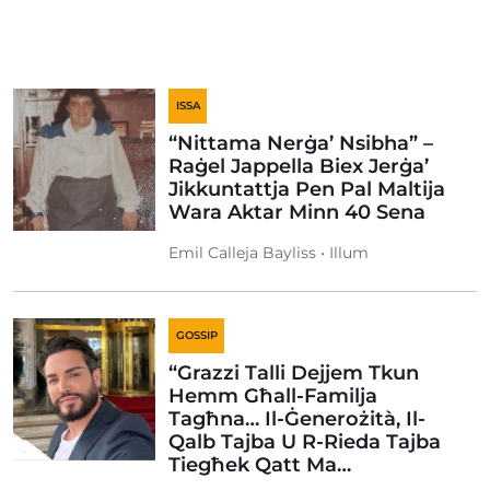
ISSA
“Nittama Nerġa’ Nsibha” –
Raġel Jappella Biex Jerġa’
Jikkuntattja Pen Pal Maltija
Wara Aktar Minn 40 Sena
Emil Calleja Bayliss • Illum
GOSSIP
“Grazzi Talli Dejjem Tkun
Hemm Għall-Familja
Tagħna… Il-Ġenerożità, Il-
Qalb Tajba U R-Rieda Tajba
Tiegħek Qatt Ma…