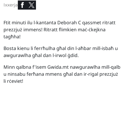
Ixxerja
Ftit minuti ilu l-kantanta Deborah C qassmet ritratt
prezzjuż immens! Ritratt flimkien maċ-ċkejkna
tagħha!
Bosta kienu li ferrħulha għal din l-aħbar mill-isbaħ u
awgurawlha għal dan l-irwol ġdid.
Minn qalbna f'isem Gwida.mt nawgurawlha mill-qalb
u ninsabu ferħana mmens għal dan ir-rigal prezzjuż
li rċeviet!