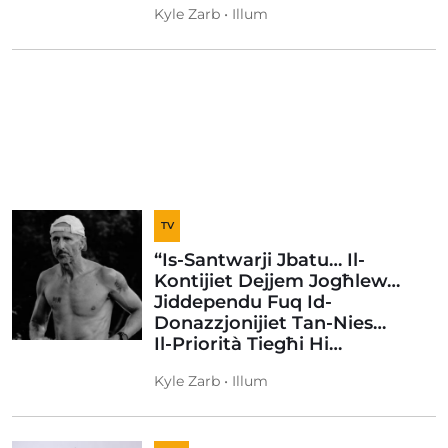
Kyle Zarb • Illum
TV
“Is-Santwarji Jbatu… Il-
Kontijiet Dejjem Jogħlew…
Jiddependu Fuq Id-
Donazzjonijiet Tan-Nies…
Il-Priorità Tiegħi Hi…
Kyle Zarb • Illum