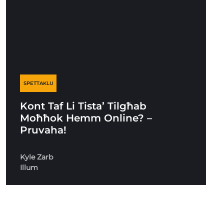
SPETTAKLU
Kont Taf Li Tista’ Tilgħab
Moħħok Hemm Online? –
Pruvaha!
Kyle Zarb
Illum