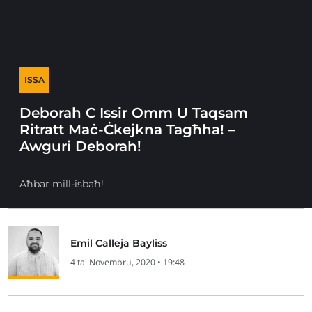
ISSA
Deborah C Issir Omm U Taqsam
Ritratt Maċ-Ċkejkna Tagħha! –
Awguri Deborah!
Aħbar mill-isbaħ!
Emil Calleja Bayliss
4 ta' Novembru, 2020 • 19:48