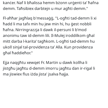
kanċer. Naf li bħalissa hemm bżonn urġenti ta’ ħafna
demm. Taħsibiex darbtejn u mur agħti demm."
Fl-aħħar jagħlaq b'messaġġ, "L-ogħti tad-demm li xi
ħadd li ma tafx min hu jew min hi, hu ġest nobbli
ħafna. Nirringrazzja li dawk il-persuni li b’mod
anonimu taw id-demm lili. Il-Mulej iroddilkom għal
mitt darba l-karita’ tagħkom. L-ogħti tad-demm hu
ukoll sinjal tal-providenza ta’ Alla. Kun providenza
għal ħaddieħor."
Ejja naqgħtu xewqet Fr. Martin u dawk kollha li
jistgħu jagħtu d-demm imorru jagħtu dan ir-rigal li
ma jiswiex flus iżda jista' jsalva ħajja.