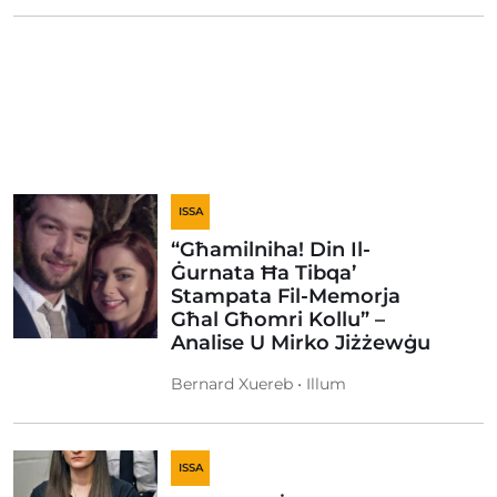
ISSA
“Għamilniha! Din Il-
Ġurnata Ħa Tibqa’
Stampata Fil-Memorja
Għal Għomri Kollu” –
Analise U Mirko Jiżżewġu
Bernard Xuereb • Illum
ISSA