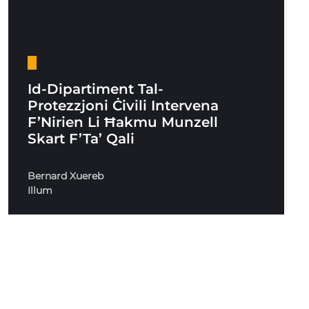
Id-Dipartiment Tal-
Protezzjoni Ċivili Intervena
F’Nirien Li Ħakmu Munzell
Skart F’Ta’ Qali
Bernard Xuereb
Illum