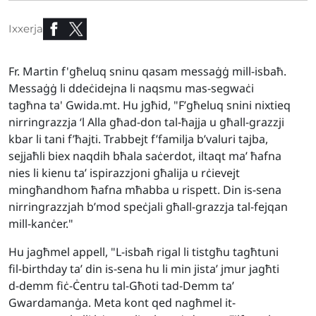
Ixxerja
Fr. Martin f'għeluq sninu qasam messaġġ mill-isbaħ.
Messaġġ li ddeċidejna li naqsmu mas-segwaċi
tagħna ta' Gwida.mt. Hu jgħid, "F’għeluq snini nixtieq
nirringrazzja ‘l Alla għad-don tal-ħajja u għall-grazzji
kbar li tani f’ħajti. Trabbejt f’familja b’valuri tajba,
sejjaħli biex naqdih bħala saċerdot, iltaqt ma’ ħafna
nies li kienu ta’ ispirazzjoni għalija u rċievejt
mingħandhom ħafna mħabba u rispett. Din is-sena
nirringrazzjah b’mod speċjali għall-grazzja tal-fejqan
mill-kanċer."
Hu jagħmel appell, "L-isbaħ rigal li tistgħu tagħtuni
fil-birthday ta’ din is-sena hu li min jista’ jmur jagħti
d-demm fiċ-Ċentru tal-Għoti tad-Demm ta’
Gwardamanġa. Meta kont qed nagħmel it-