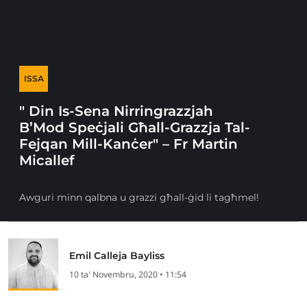
ISSA
" Din Is-Sena Nirringrazzjah
B’Mod Speċjali Għall-Grazzja Tal-
Fejqan Mill-Kanċer" – Fr Martin
Micallef
Awguri minn qalbna u grazzi għall-ġid li tagħmel!
Emil Calleja Bayliss
10 ta' Novembru, 2020 • 11:54