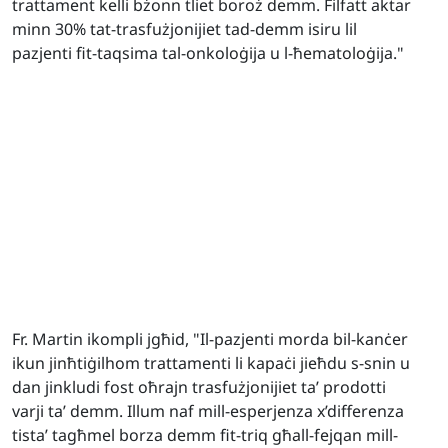
trattament kelli bżonn tliet boroż demm. Filfatt aktar
minn 30% tat-trasfużjonijiet tad-demm isiru lil
pazjenti fit-taqsima tal-onkoloġija u l-ħematoloġija."
Fr. Martin ikompli jgħid, "Il-pazjenti morda bil-kanċer
ikun jinħtiġilhom trattamenti li kapaċi jieħdu s-snin u
dan jinkludi fost oħrajn trasfużjonijiet ta’ prodotti
varji ta’ demm. Illum naf mill-esperjenza x’differenza
tista’ tagħmel borza demm fit-triq għall-fejqan mill-