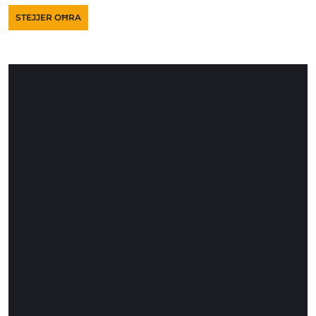
STEJJER OĦRA