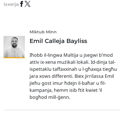
Ixxerja
Miktub Minn
Emil Calleja Bayliss
Iħobb il-lingwa Maltija u jsegwi b’mod
attiv ix-xena mużikali lokali. Id-dinja tal-
ispettaklu taffaxxinah u l-għaxqa tiegħu
jara xows differenti. Biex jirrilassa Emil
jieħu gost imur ħdejn il-baħar u fil-
kampanja, hemm isib ftit kwiet ’il
bogħod mill-ġenn.