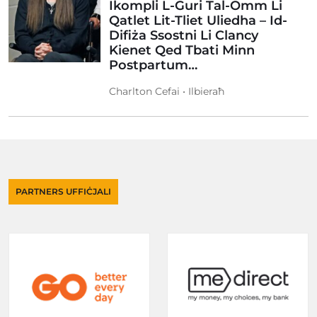
Ikompli L-Ġuri Tal-Omm Li
Qatlet Lit-Tliet Uliedha – Id-
Difiża Ssostni Li Clancy
Kienet Qed Tbati Minn
Postpartum…
Charlton Cefai • Ilbieraħ
PARTNERS UFFIĊJALI