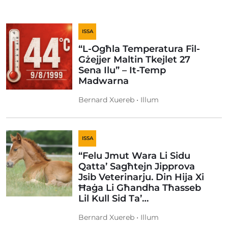
ISSA
“L-Ogħla Temperatura Fil-
Gżejjer Maltin Tkejlet 27
Sena Ilu” – It-Temp
Madwarna
Bernard Xuereb • Illum
ISSA
“Felu Jmut Wara Li Sidu
Qatta’ Sagħtejn Jipprova
Jsib Veterinarju. Din Hija Xi
Ħaġa Li Għandha Tħasseb
Lil Kull Sid Ta’…
Bernard Xuereb • Illum