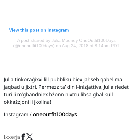
View this post on Instagram
A post shared by Julia Mooney OneOutfit100Days
(@oneoutfit100days)
on Aug 24, 2018 at 8:14pm PDT
Julia tinkoraġixxi lill-pubbliku biex jaħseb qabel ma
jaqbad u jixtri. Permezz ta’ din l-inizjattiva, Julia riedet
turi li m’għandniex bżonn nixtru libsa għal kull
okkażżjoni li jkollna!
Instagram /
oneoutfit100days
Ixxerja