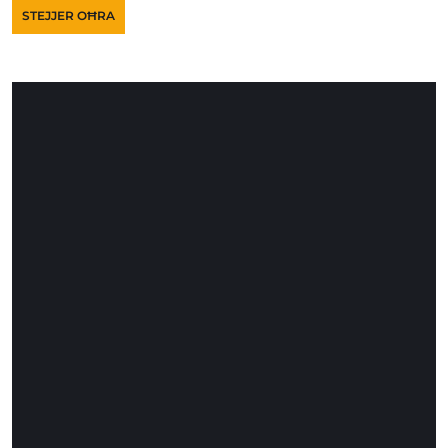
STEJJER OĦRA