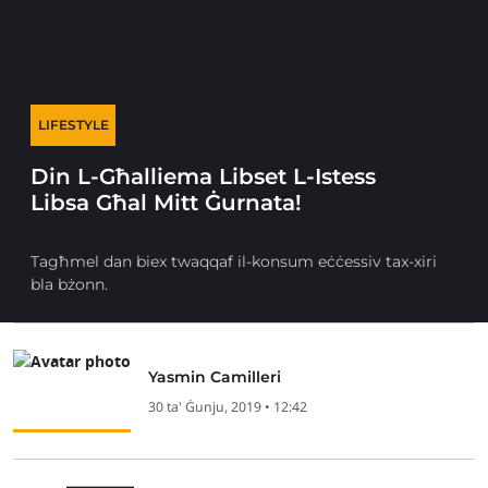
LIFESTYLE
Din L-Għalliema Libset L-Istess
Libsa Għal Mitt Ġurnata!
Tagħmel dan biex twaqqaf il-konsum eċċessiv tax-xiri
bla bżonn.
Yasmin Camilleri
30 ta' Ġunju, 2019 • 12:42