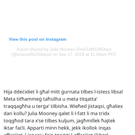
View this post on Instagram
A post shared by Julia Mooney OneOutfit100Days
(@oneoutfit100days)
on Sep 17, 2018 at 11:58am PDT
Hija ddeċidiet li għal mitt ġurnata tilbes l-istess libsa!
Meta titħammeġ taħsilha u meta titqatta’
traqqagħha u terġa’ tilbisha. Wieħed jistaqsi, għaliex
dan kollu? Julia Mooney qalet li l-fatt li ma tridx
toqgħod tara x’se tilbes kuljum, jagħmillek ħajtek
iktar faċli. Apparti minn hekk, jekk ikollok inqas