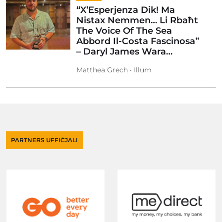
“X’Esperjenza Dik! Ma
Nistax Nemmen… Li Rbaħt
The Voice Of The Sea
Abbord Il-Costa Fascinosa”
– Daryl James Wara…
Matthea Grech • Illum
PARTNERS UFFIĊJALI