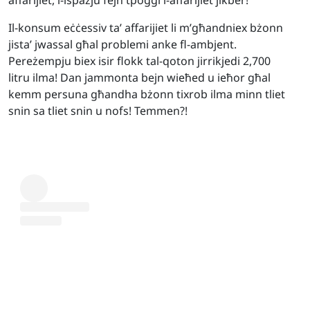
affarijiet, l-ispazju fejn tpoġġi l-affarijiet jikber!
Il-konsum eċċessiv ta’ affarijiet li m’għandniex bżonn
jista’ jwassal għal problemi anke fl-ambjent.
Pereżempju biex isir flokk tal-qoton jirrikjedi 2,700
litru ilma! Dan jammonta bejn wieħed u ieħor għal
kemm persuna għandha bżonn tixrob ilma minn tliet
snin sa tliet snin u nofs! Temmen?!