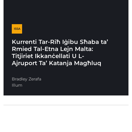
ISSA
Kurrenti Tar-Riħ Iġibu Sħaba ta’
Rmied Tal-Etna Lejn Malta:
Titjiriet Ikkanċellati U L-
Ajruport Ta’ Katanja Magħluq
Bradley Zerafa
Illum