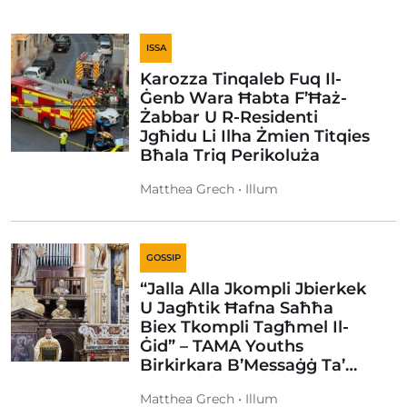
ISSA
Karozza Tinqaleb Fuq Il-
Ġenb Wara Ħabta F’Ħaż-
Żabbar U R-Residenti
Jgħidu Li Ilha Żmien Titqies
Bħala Triq Perikoluża
Matthea Grech • Illum
GOSSIP
“Jalla Alla Jkompli Jbierkek
U Jagħtik Ħafna Saħħa
Biex Tkompli Tagħmel Il-
Ġid” – TAMA Youths
Birkirkara B’Messaġġ Ta’…
Matthea Grech • Illum