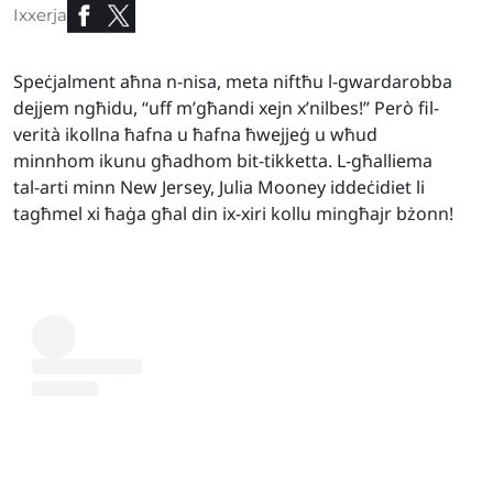
Ixxerja
Speċjalment aħna n-nisa, meta niftħu l-gwardarobba
dejjem ngħidu, “uff m’għandi xejn x’nilbes!” Però fil-
verità ikollna ħafna u ħafna ħwejjeġ u wħud
minnhom ikunu għadhom bit-tikketta. L-għalliema
tal-arti minn New Jersey, Julia Mooney iddeċidiet li
tagħmel xi ħaġa għal din ix-xiri kollu mingħajr bżonn!