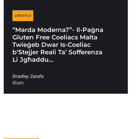
LIFESTYLE
“Marda Moderna?”- Il-Paġna
Gluten Free Coeliacs Malta
Twieġeb Dwar Is-Coeliac
b’Stejjer Reali Ta’ Sofferenza
Li Jgħaddu…
Bradley Zerafa
Illum