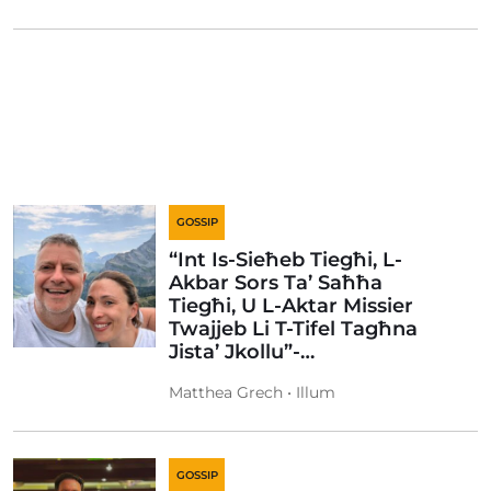
GOSSIP
“Int Is-Sieħeb Tiegħi, L-
Akbar Sors Ta’ Saħħa
Tiegħi, U L-Aktar Missier
Twajjeb Li T-Tifel Tagħna
Jista’ Jkollu”-…
Matthea Grech • Illum
GOSSIP