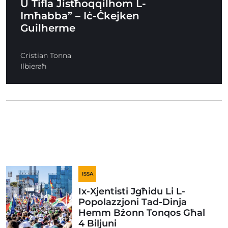
U Tifla Jistħoqqilhom L-
Imħabba” – Iċ-Ċkejken
Guilherme
Cristian Tonna
Ilbieraħ
ISSA
Ix-Xjentisti Jgħidu Li L-
Popolazzjoni Tad-Dinja
Hemm Bżonn Tonqos Għal
4 Biljuni