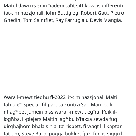
Matul dawn is-snin ħadem taħt sitt kowċis differenti
tat-tim nazzjonali: John Buttigieg, Robert Gatt, Pietro
Ghedin, Tom Saintfiet, Ray Farrugia u Devis Mangia.
Wara l-mewt tiegħu fl-2022, it-tim nazzjonali Malti
tah ġieħ speċjali fil-partita kontra San Marino, li
ntlagħbet jumejn biss wara l-mewt tiegħu. F’dik il-
logħba, il-plejers Maltin lagħbu b’faxxa sewda fuq
dirgħajhom bħala sinjal ta’ rispett, filwaqt li l-kaptan
tat-tim, Steve Borg, poġġa bukket fjuri fuq is-siġġu li