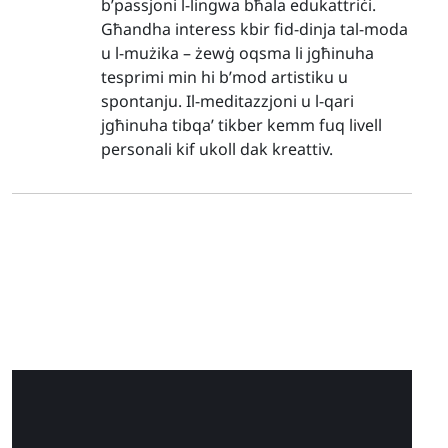
b’passjoni l-lingwa bħala edukattriċi.
Għandha interess kbir fid-dinja tal-moda
u l-mużika – żewġ oqsma li jgħinuha
tesprimi min hi b’mod artistiku u
spontanju. Il-meditazzjoni u l-qari
jgħinuha tibqa’ tikber kemm fuq livell
personali kif ukoll dak kreattiv.