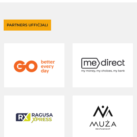
PARTNERS UFFIĊJALI