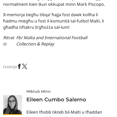
normalment kien ikun okkupat minn Mark Piscopo.
Il-memorja tiegħu tibqa’ ħajja fost dawk kollha li
ħadmu miegħu u fost il-komunità tal-futbol Malti, li
għadha tiftakru b’għożża sal-lum!
Ritrat
Fb/ Malta and International Football
ti:
Collection & Replay
Ixxerja
Miktub Minn
Eileen Cumbo Salerno
Eileen tħobb tikteb bil-Malti u tħaddan