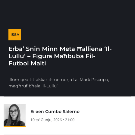
ISSA
Erba’ Snin Minn Meta Ħalliena ‘Il-
Lullu’ – Figura Maħbuba Fil-
Futbol Malti
Illum qed titfakkar il-memorja ta’ Mark Piscopo,
magħruf bħala ‘Il-Lullu’
Eileen Cumbo Salerno
10 ta' Ġunju, 2026 • 21:00