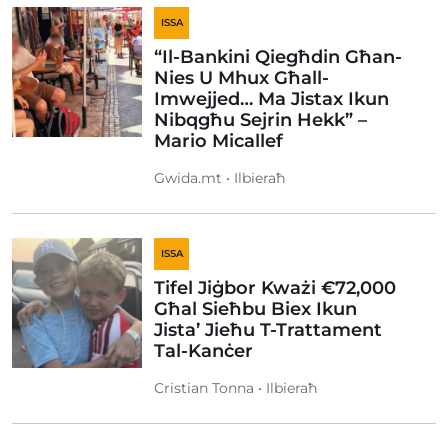
ISSA
“Il-Bankini Qiegħdin Għan-
Nies U Mhux Għall-
Imwejjed… Ma Jistax Ikun
Nibqgħu Sejrin Hekk” –
Mario Micallef
Gwida.mt • Ilbieraħ
ISSA
Tifel Jiġbor Kważi €72,000
Għal Sieħbu Biex Ikun
Jista’ Jieħu T-Trattament
Tal-Kanċer
Cristian Tonna • Ilbieraħ