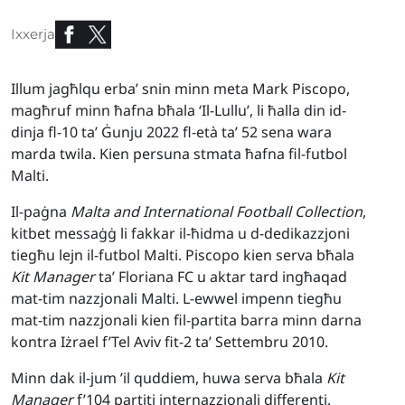
Ixxerja
Illum jagħlqu erba’ snin minn meta Mark Piscopo,
magħruf minn ħafna bħala ‘Il-Lullu’, li ħalla din id-
dinja fl-10 ta’ Ġunju 2022 fl-età ta’ 52 sena wara
marda twila. Kien persuna stmata ħafna fil-futbol
Malti.
Il-paġna
Malta and International Football Collection
,
kitbet messaġġ li fakkar il-ħidma u d-dedikazzjoni
tiegħu lejn il-futbol Malti. Piscopo kien serva bħala
Kit Manager
ta’ Floriana FC u aktar tard ingħaqad
mat-tim nazzjonali Malti. L-ewwel impenn tiegħu
mat-tim nazzjonali kien fil-partita barra minn darna
kontra Iżrael f’Tel Aviv fit-2 ta’ Settembru 2010.
Minn dak il-jum ’il quddiem, huwa serva bħala
Kit
Manager
f’104 partiti internazzjonali differenti.