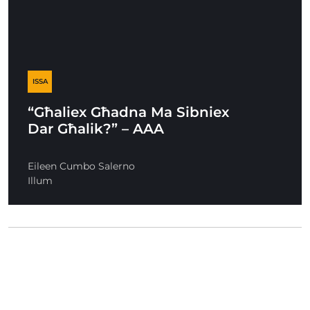
ISSA
“Għaliex Għadna Ma Sibniex
Dar Għalik?” – AAA
Eileen Cumbo Salerno
Illum