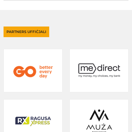
PARTNERS UFFIĊJALI