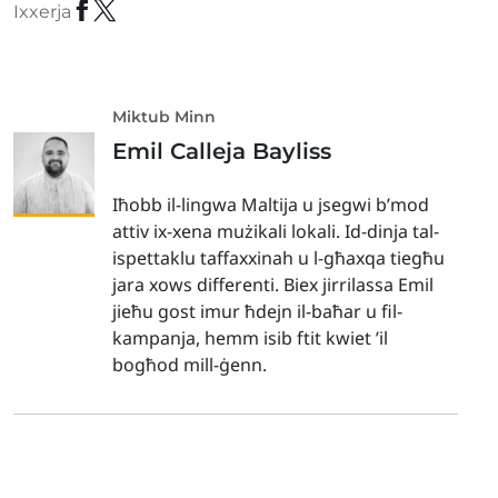
Ixxerja
Miktub Minn
Emil Calleja Bayliss
Iħobb il-lingwa Maltija u jsegwi b’mod
attiv ix-xena mużikali lokali. Id-dinja tal-
ispettaklu taffaxxinah u l-għaxqa tiegħu
jara xows differenti. Biex jirrilassa Emil
jieħu gost imur ħdejn il-baħar u fil-
kampanja, hemm isib ftit kwiet ’il
bogħod mill-ġenn.