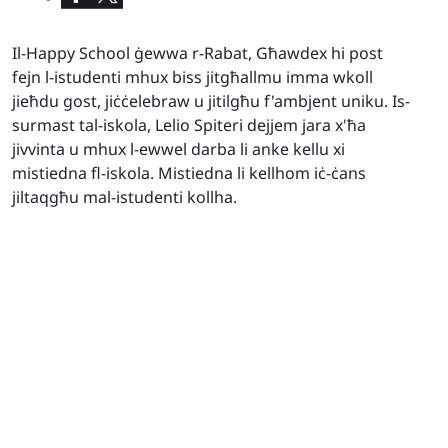
Il-Happy School ġewwa r-Rabat, Għawdex hi post
fejn l-istudenti mhux biss jitgħallmu imma wkoll
jieħdu gost, jiċċelebraw u jitilgħu f'ambjent uniku. Is-
surmast tal-iskola, Lelio Spiteri dejjem jara x'ħa
jivvinta u mhux l-ewwel darba li anke kellu xi
mistiedna fl-iskola. Mistiedna li kellhom iċ-ċans
jiltaqgħu mal-istudenti kollha.