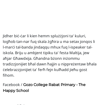
Jidher biċ-ċar li kien hemm splużżjoni ta' kuluri,
logħob tan-nar fuq skala żgħira u ma setax jonqos li
l-marċi tal-banda jindaqqu mhux fuq l-ispeaker tal-
iskola. Briju u ambjent tipiku ta' festa Maltija, jew
aħjar Għawdxija. Għandna bżonn inżommu
tradizzjonijiet bħal dawn ħajjin u nippreżentaw bħala
ċelebrazzjonijiet ta' ferħ fejn kulħadd jieħu gost
fihom.
Facebook /
Gozo College Rabat Primary - The
Happy School