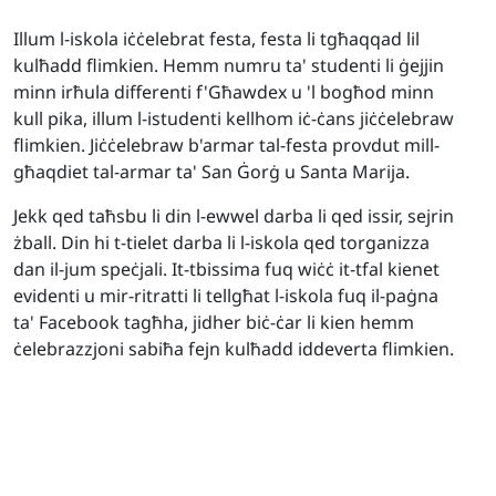
Illum l-iskola iċċelebrat festa, festa li tgħaqqad lil
kulħadd flimkien. Hemm numru ta' studenti li ġejjin
minn irħula differenti f'Għawdex u 'l bogħod minn
kull pika, illum l-istudenti kellhom iċ-ċans jiċċelebraw
flimkien. Jiċċelebraw b'armar tal-festa provdut mill-
għaqdiet tal-armar ta' San Ġorġ u Santa Marija.
Jekk qed taħsbu li din l-ewwel darba li qed issir, sejrin
żball. Din hi t-tielet darba li l-iskola qed torganizza
dan il-jum speċjali. It-tbissima fuq wiċċ it-tfal kienet
evidenti u mir-ritratti li tellgħat l-iskola fuq il-paġna
ta' Facebook tagħha, jidher biċ-ċar li kien hemm
ċelebrazzjoni sabiħa fejn kulħadd iddeverta flimkien.