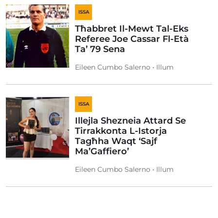
ISSA
Tħabbret Il-Mewt Tal-Eks
Referee Joe Cassar Fl-Età
Ta’ 79 Sena
Eileen Cumbo Salerno • Illum
ISSA
Illejla Shezneia Attard Se
Tirrakkonta L-Istorja
Tagħha Waqt ‘Sajf
Ma’Gaffiero’
Eileen Cumbo Salerno • Illum