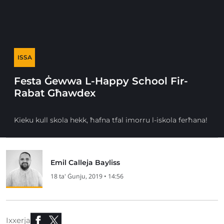
ISSA
Festa Ġewwa L-Happy School Fir-
Rabat Għawdex
Kieku kull skola hekk, ħafna tfal imorru l-iskola ferħana!
Emil Calleja Bayliss
18 ta' Ġunju, 2019 • 14:56
Ixxerja