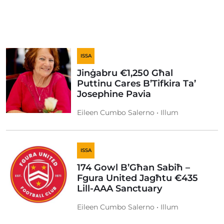
ISSA
Jinġabru €1,250 Għal
Puttinu Cares B’Tifkira Ta’
Josephine Pavia
Eileen Cumbo Salerno • Illum
ISSA
174 Gowl B’Għan Sabiħ –
Fgura United Jagħtu €435
Lill-AAA Sanctuary
Eileen Cumbo Salerno • Illum