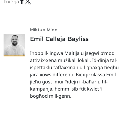
Ixxerja
Miktub Minn
Emil Calleja Bayliss
Iħobb il-lingwa Maltija u jsegwi b’mod
attiv ix-xena mużikali lokali. Id-dinja tal-
ispettaklu taffaxxinah u l-għaxqa tiegħu
jara xows differenti. Biex jirrilassa Emil
jieħu gost imur ħdejn il-baħar u fil-
kampanja, hemm isib ftit kwiet ’il
bogħod mill-ġenn.