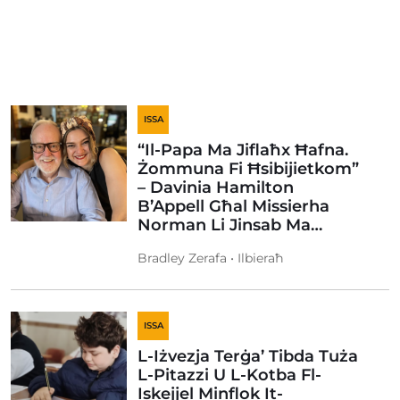
ISSA
“Il-Papa Ma Jiflaħx Ħafna.
Żommuna Fi Ħsibijietkom”
– Davinia Hamilton
B’Appell Għal Missierha
Norman Li Jinsab Ma…
Bradley Zerafa • Ilbieraħ
ISSA
L-Iżvezja Terġa’ Tibda Tuża
L-Pitazzi U L-Kotba Fl-
Iskejjel Minflok It-