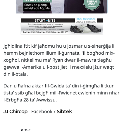
Jgħidilna ftit kif jaħdmu hu u Josmar u s-sinerġija li
hemm bejniethom illum il-ġurnata. 'Il bogħod mix-
xogħol, nitkellmu ma' Ryan dwar il-mawra tiegħu
ġewwa l-Amerika u l-postijiet li rnexxielu jżur waqt
din il-btala.
Dan u ħafna aktar fil-Gwida ta’ din i-ġimgħa li tkun
tista’ ssib għal bejgħ mill-ħwienet ewlenin minn nhar
l-Erbgħa 28 ta’ Awwissu.
- Facebook /
JJ Chircop
Sibtek