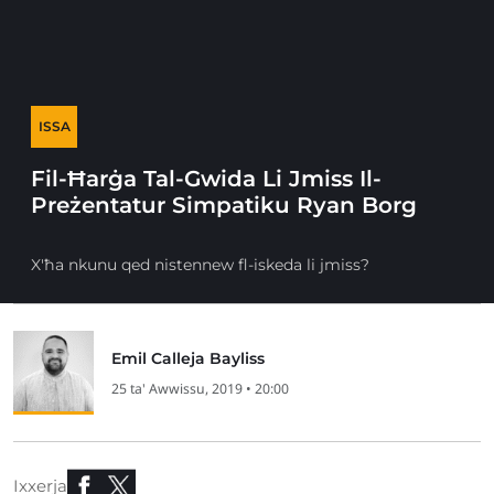
ISSA
Fil-Ħarġa Tal-Gwida Li Jmiss Il-
Preżentatur Simpatiku Ryan Borg
X'ħa nkunu qed nistennew fl-iskeda li jmiss?
Emil Calleja Bayliss
25 ta' Awwissu, 2019 • 20:00
Ixxerja