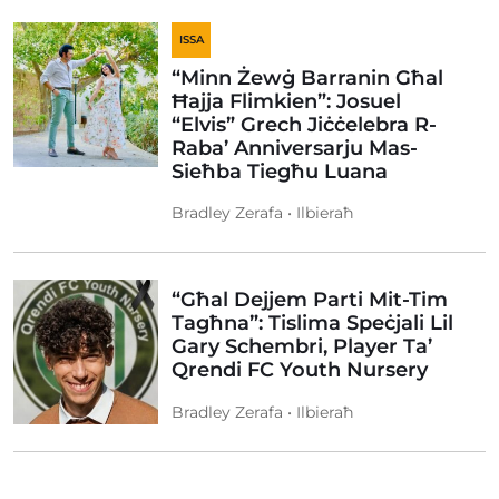
ISSA
“Minn Żewġ Barranin Għal
Ħajja Flimkien”: Josuel
“Elvis” Grech Jiċċelebra R-
Raba’ Anniversarju Mas-
Sieħba Tiegħu Luana
Bradley Zerafa • Ilbieraħ
“Għal Dejjem Parti Mit-Tim
Tagħna”: Tislima Speċjali Lil
Gary Schembri, Player Ta’
Qrendi FC Youth Nursery
Bradley Zerafa • Ilbieraħ