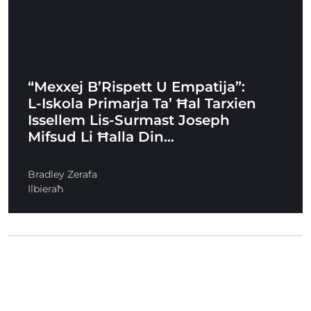
“Mexxej B’Rispett U Empatija”:
L-Iskola Primarja Ta’ Ħal Tarxien
Issellem Lis-Surmast Joseph
Mifsud Li Ħalla Din…
Bradley Zerafa
Ilbieraħ