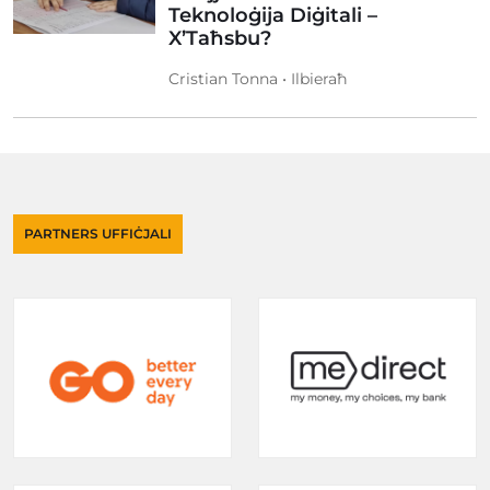
Teknoloġija Diġitali –
X’Taħsbu?
Cristian Tonna • Ilbieraħ
PARTNERS UFFIĊJALI