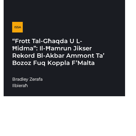
ISSA
“Frott Tal-Għaqda U L-
Ħidma”: Il-Ħamrun Jikser
Rekord Bl-Akbar Ammont Ta’
Bozoz Fuq Koppla F’Malta
Bradley Zerafa
Ilbieraħ