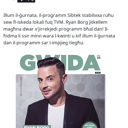
Illum il-ġurnata, il-programm Sibtek stabilixxa ruħu
sew fl-iskeda lokali fuq TVM. Ryan Borg jitkellem
magħna dwar x'jirrekjedi programm bħal dan! Il-
ħidma li ssir minn wara l-kwinti u kif illum il-ġurnata
dan il-programm sar l-impjieg tiegħu.