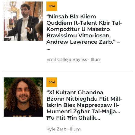
ISSA
“Ninsab Bla Kliem
Quddiem It-Talent Kbir Tal-
Kompożitur U Maestro
Bravissimu Vittoriosan,
Andrew Lawrence Zarb.” –
…
Emil Calleja Bayliss • Illum
ISSA
“Xi Kultant Għandna
Bżonn Nitbiegħdu Ftit Mill-
Iskrin Biex Napprezzaw Il-
Mumenti Żgħar Tal-Ħajja…
Ħu Ftit Ħin Għalik…
Kyle Zarb • Illum