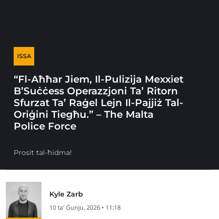
ISSA
“Fl-Aħħar Jiem, Il-Pulizija Mexxiet
B’Suċċess Operazzjoni Ta’ Ritorn
Sfurzat Ta’ Raġel Lejn Il-Pajjiż Tal-
Oriġini Tiegħu.” – The Malta
Police Force
Prosit tal-ħidma!
Kyle Zarb
10 ta' Ġunju, 2026 • 11:18