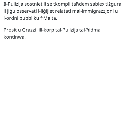
Il-Pulizija sostniet li se tkompli taħdem sabiex tiżgura
li jiġu osservati l-liġijiet relatati mal-immigrazzjoni u
l-ordni pubbliku f’Malta.
Prosit u Grazzi lill-korp tal-Pulizija tal-ħidma
kontinwa!