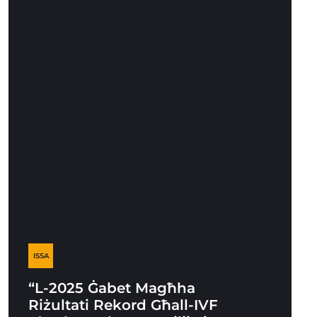
ISSA
“L-2025 Ġabet Magħha
Riżultati Rekord Għall-IVF