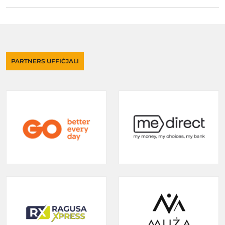
PARTNERS UFFIĊJALI