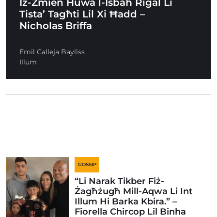
Iż-Żmien Huwa l-Isbaħ Rigal Li
Tista’ Tagħti Lil Xi Ħadd –
Nicholas Briffa
Emil Calleja Bayliss
Illum
GOSSIP
“Li Narak Tikber Fiż-
Żagħżugħ Mill-Aqwa Li Int
Illum Hi Barka Kbira.” –
Fiorella Chircop Lil Binha