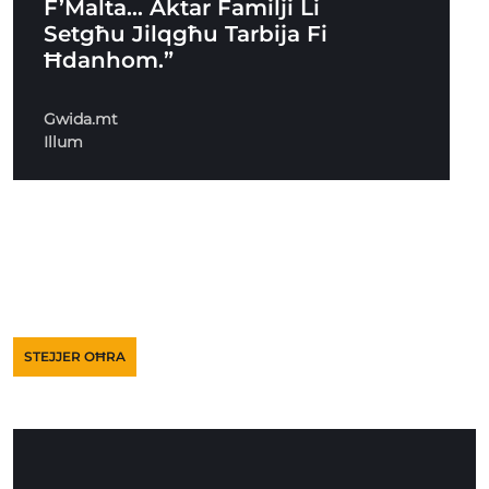
F’Malta… Aktar Familji Li
Setgħu Jilqgħu Tarbija Fi
Ħdanhom.”
Gwida.mt
Illum
STEJJER OĦRA