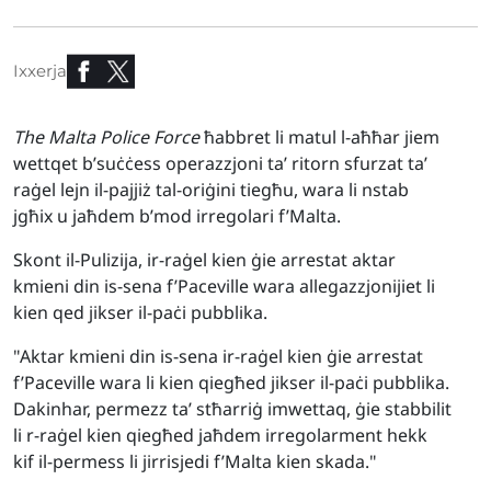
Ixxerja
The Malta Police Force
ħabbret li matul l-aħħar jiem
wettqet b’suċċess operazzjoni ta’ ritorn sfurzat ta’
raġel lejn il-pajjiż tal-oriġini tiegħu, wara li nstab
jgħix u jaħdem b’mod irregolari f’Malta.
Skont il-Pulizija, ir-raġel kien ġie arrestat aktar
kmieni din is-sena f’Paceville wara allegazzjonijiet li
kien qed jikser il-paċi pubblika.
"Aktar kmieni din is-sena ir-raġel kien ġie arrestat
f’Paceville wara li kien qiegħed jikser il-paċi pubblika.
Dakinhar, permezz ta’ stħarriġ imwettaq, ġie stabbilit
li r-raġel kien qiegħed jaħdem irregolarment hekk
kif il-permess li jirrisjedi f’Malta kien skada."