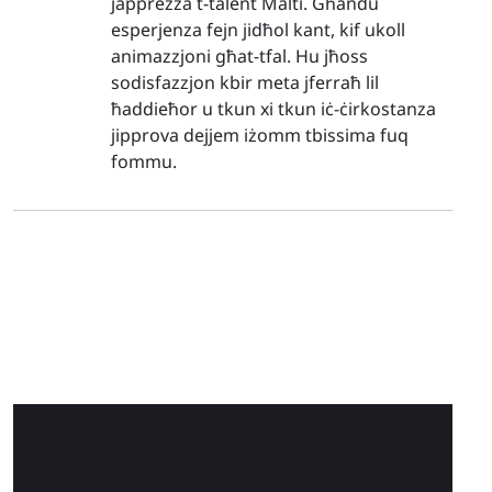
japprezza t-talent Malti. Għandu
esperjenza fejn jidħol kant, kif ukoll
animazzjoni għat-tfal. Hu jħoss
sodisfazzjon kbir meta jferraħ lil
ħaddieħor u tkun xi tkun iċ-ċirkostanza
jipprova dejjem iżomm tbissima fuq
fommu.