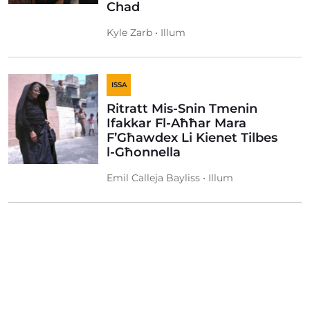
Chad
Kyle Zarb • Illum
ISSA
Ritratt Mis-Snin Tmenin
Ifakkar Fl-Aħħar Mara
F’Għawdex Li Kienet Tilbes
l-Għonnella
Emil Calleja Bayliss • Illum