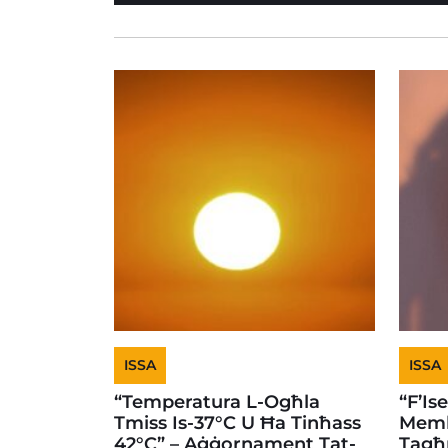
ISSA
ISSA
“Temperatura L-Ogħla
“F’Is
Tmiss Is-37°C U Ħa Tinħass
Memb
42°C” – Aġġornament Tat-
Tagħ