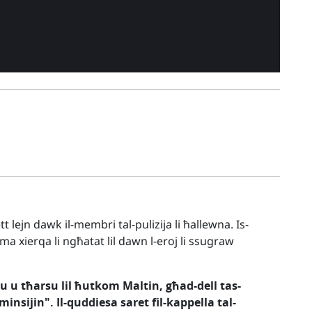
 lejn dawk il-membri tal-pulizija li ħallewna. Is-
ma xierqa li ngħatat lil dawn l-eroj li ssugraw
u u tħarsu lil ħutkom Maltin, għad-dell tas-
minsijin". Il-quddiesa saret fil-kappella tal-