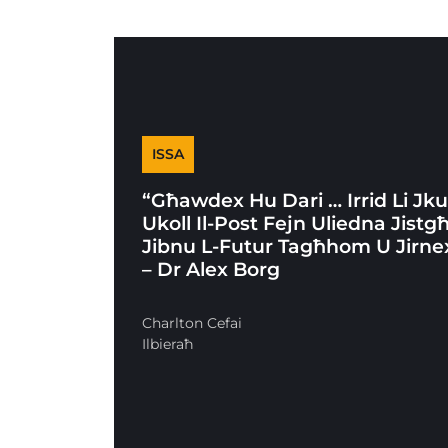
ISSA
“Għawdex Hu Dari … Irrid Li Jk
Ukoll Il-Post Fejn Uliedna Jistg
Jibnu L-Futur Tagħhom U Jirne
– Dr Alex Borg
Charlton Cefai
Ilbieraħ