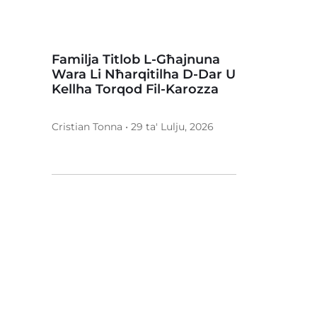
Familja Titlob L-Għajnuna
Wara Li Nħarqitilha D-Dar U
Kellha Torqod Fil-Karozza
Cristian Tonna • 29 ta' Lulju, 2026