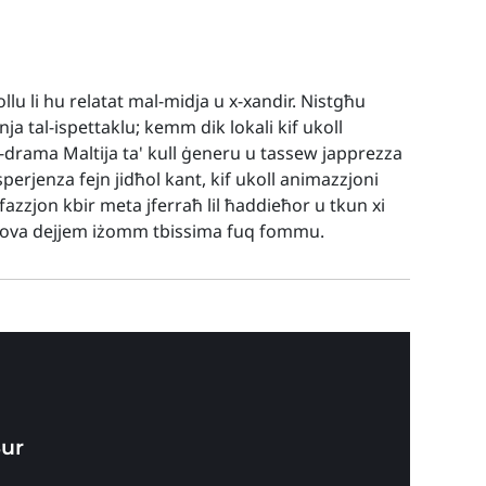
llu li hu relatat mal-midja u x-xandir. Nistgħu
inja tal-ispettaklu; kemm dik lokali kif ukoll
d-drama Maltija ta' kull ġeneru u tassew japprezza
perjenza fejn jidħol kant, kif ukoll animazzjoni
fazzjon kbir meta jferraħ lil ħaddieħor u tkun xi
prova dejjem iżomm tbissima fuq fommu.
Sur