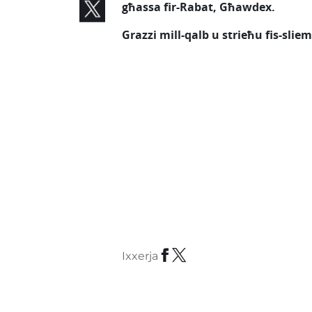
għassa fir-Rabat, Għawdex.
Grazzi mill-qalb u strieħu fis-sliem
Ixxerja