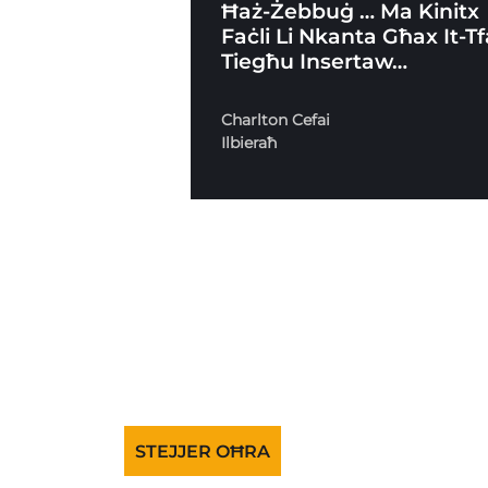
Ħaż-Żebbuġ … Ma Kinitx
Faċli Li Nkanta Għax It-Tf
Tiegħu Insertaw…
Charlton Cefai
Ilbieraħ
STEJJER OĦRA