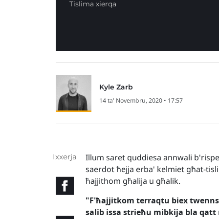
Tislima xierqa
Kyle Zarb
14 ta' Novembru, 2020 • 17:57
Ixxerja
Illum saret quddiesa annwali b'rispett
saerdot ħejja erba' kelmiet għat-tisli
ħajjithom għalija u għalik.
"F'ħajjitkom terraqtu biex twenns
salib issa strieħu mibkija bla qatt 