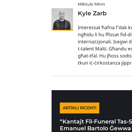
Miktub Minn
Kyle Zarb
Interessat ħafna f'dak ko
ngħidu li hu ffissat fid-d
internazzjonali. Isegwi 
t-talent Malti. Għandu es
għat-tfal. Hu jħoss sodis
tkun iċ-ċirkostanza jip
ARTIKLI RICENTI
“Kantajt Fil-Funeral Tas-
Emanuel Bartolo Ġewwa