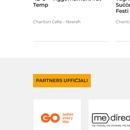
Temp
Suċċe
Festi
Charlton Cefai • Ilbieraħ
Charlto
PARTNERS UFFIĊJALI