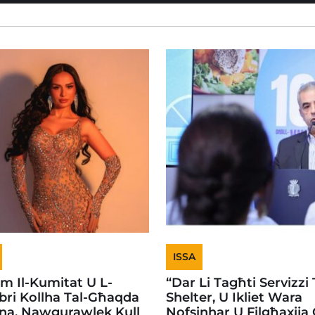
ISSA
em Il-Kumitat U L-
“Dar Li Tagħti Servizzi 
ri Kollha Tal-Għaqda
Shelter, U Ikliet Wara
na, Nawgurawlek Kull
Nofsinhar U Filgħaxija