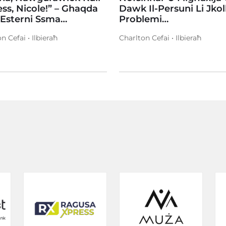
ss, Nicole!” – Ghaqda
Dawk Il-Persuni Li Jko
 Esterni Ssma…
Problemi…
n Cefai • Ilbieraħ
Charlton Cefai • Ilbieraħ