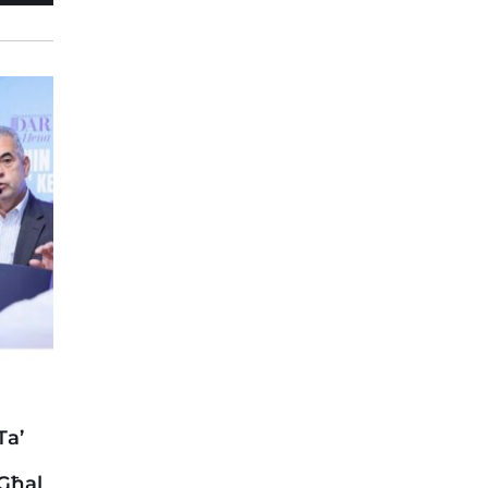
Ta’
 Għal