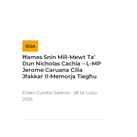
ISSA
Ħames Snin Mill-Mewt Ta’
Dun Nicholas Cachia – L-MP
Jerome Caruana Cilia
Jfakkar Il-Memorja Tiegħu
Eileen Cumbo Salerno • 28 ta' Lulju,
2026