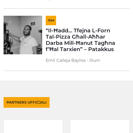
ISSA
“Il-Ħadd… Tfejna L-Forn
Tal-Pizza Għall-Aħħar
Darba Mill-Ħanut Tagħna
f’Ħal Tarxien” – Patakkus
Emil Calleja Bayliss • Illum
PARTNERS UFFIĊJALI