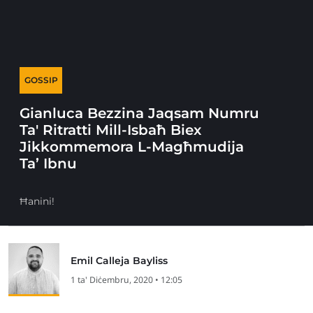
GOSSIP
Gianluca Bezzina Jaqsam Numru
Ta' Ritratti Mill-Isbaħ Biex
Jikkommemora L-Magħmudija
Ta’ Ibnu
Ħanini!
Emil Calleja Bayliss
1 ta' Diċembru, 2020 • 12:05