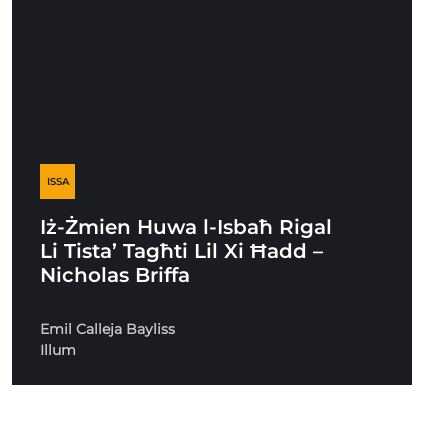
ISSA
Iż-Żmien Huwa l-Isbaħ Rigal
Li Tista’ Tagħti Lil Xi Ħadd –
Nicholas Briffa
Emil Calleja Bayliss
Illum