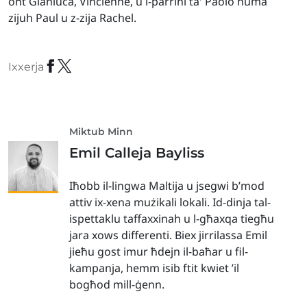
oħt Gianluca, Vincienne, u l-parrini ta' Paolo huma
zijuh Paul u z-zija Rachel.
Ixxerja
Miktub Minn
Emil Calleja Bayliss
Iħobb il-lingwa Maltija u jsegwi b’mod
attiv ix-xena mużikali lokali. Id-dinja tal-
ispettaklu taffaxxinah u l-għaxqa tiegħu
jara xows differenti. Biex jirrilassa Emil
jieħu gost imur ħdejn il-baħar u fil-
kampanja, hemm isib ftit kwiet ’il
bogħod mill-ġenn.