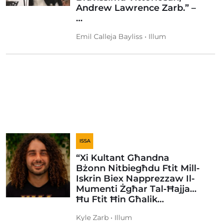
Andrew Lawrence Zarb.” –
…
Emil Calleja Bayliss • Illum
ISSA
“Xi Kultant Għandna
Bżonn Nitbiegħdu Ftit Mill-
Iskrin Biex Napprezzaw Il-
Mumenti Żgħar Tal-Ħajja…
Ħu Ftit Ħin Għalik…
Kyle Zarb • Illum