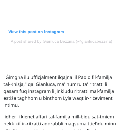
View this post on Instagram
A post shared by Gianluca Bezzina (@gianlucabezzina)
"Ġimgħa ilu uffiċjalment ilqajna lil Paolo fil-familja
tal-Knisja," qal Gianluca, ma' numru ta' ritratti li
qasam fuq instagram li jinkludu ritratti mal-familja
estiża tagħhom u binthom Lyla waqt ir-riċeviment
intimu.
Jidher li kienet affari tal-familja mill-bidu sat-tmiem
hekk kif ir-ritratti adorabbli maqsuma ttieħdu minn