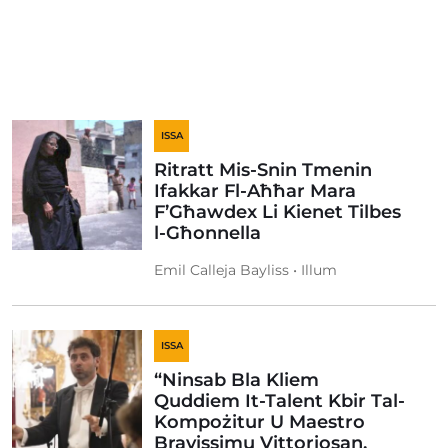
ISSA
Ritratt Mis-Snin Tmenin
Ifakkar Fl-Aħħar Mara
F’Għawdex Li Kienet Tilbes
l-Għonnella
Emil Calleja Bayliss • Illum
ISSA
“Ninsab Bla Kliem
Quddiem It-Talent Kbir Tal-
Kompożitur U Maestro
Bravissimu Vittoriosan,