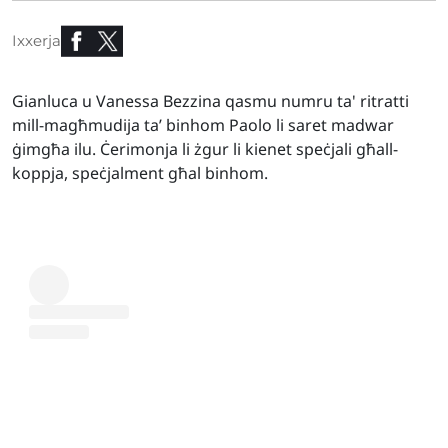
Ixxerja
Gianluca u Vanessa Bezzina qasmu numru ta' ritratti
mill-magħmudija ta’ binhom Paolo li saret madwar
ġimgħa ilu. Ċerimonja li żgur li kienet speċjali għall-
koppja, speċjalment għal binhom.