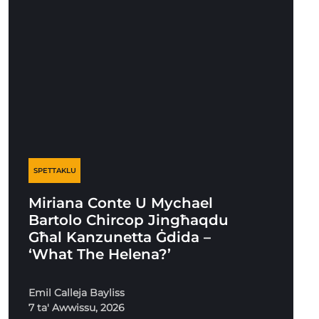
SPETTAKLU
Miriana Conte U Mychael
Bartolo Chircop Jingħaqdu
Għal Kanzunetta Ġdida –
‘What The Helena?’
Emil Calleja Bayliss
7 ta' Awwissu, 2026