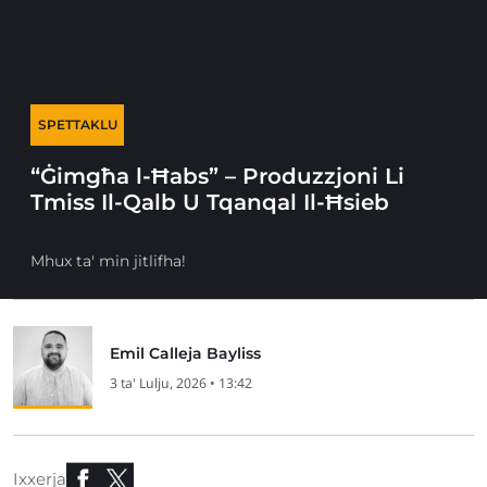
SPETTAKLU
“Ġimgħa l-Ħabs” – Produzzjoni Li
Tmiss Il-Qalb U Tqanqal Il-Ħsieb
Mhux ta' min jitlifha!
Emil Calleja Bayliss
3 ta' Lulju, 2026 • 13:42
Ixxerja