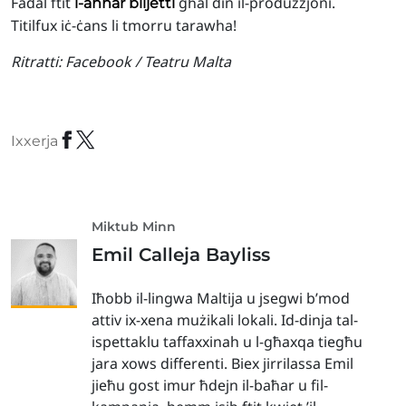
Fadal ftit
għal din il-produzzjoni.
l-aħħar biljetti
Titilfux iċ-ċans li tmorru tarawha!
Ritratti:
Facebook / Teatru Malta
Ixxerja
Miktub Minn
Emil Calleja Bayliss
Iħobb il-lingwa Maltija u jsegwi b’mod
attiv ix-xena mużikali lokali. Id-dinja tal-
ispettaklu taffaxxinah u l-għaxqa tiegħu
jara xows differenti. Biex jirrilassa Emil
jieħu gost imur ħdejn il-baħar u fil-