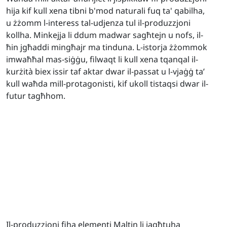
hija kif kull xena tibni b'mod naturali fuq ta' qabilha,
u żżomm l-interess tal-udjenza tul il-produzzjoni
kollha. Minkejja li ddum madwar sagħtejn u nofs, il-
ħin jgħaddi mingħajr ma tinduna. L-istorja żżommok
imwaħħal mas-siġġu, filwaqt li kull xena tqanqal il-
kurżità biex issir taf aktar dwar il-passat u l-vjaġġ ta’
kull waħda mill-protagonisti, kif ukoll tistaqsi dwar il-
futur tagħhom.
Il-produzzjoni fiha elementi Maltin li jagħtuha