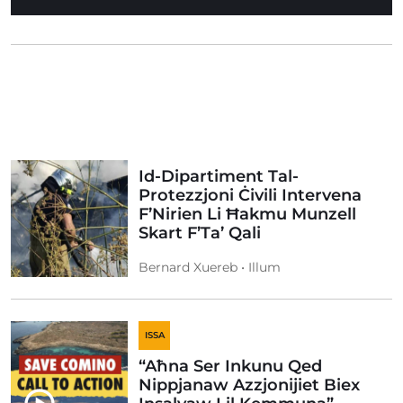
Id-Dipartiment Tal-
Protezzjoni Ċivili Intervena
F’Nirien Li Ħakmu Munzell
Skart F’Ta’ Qali
Bernard Xuereb • Illum
ISSA
“Aħna Ser Inkunu Qed
Nippjanaw Azzjonijiet Biex