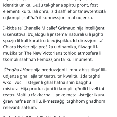
identità unika. L-użu tal-għana spirtu pront, fost
elementi kulturali oħra, iżid saff ieħor ta’ awtentiċità
u jkompli jsaħħaħ il-konnessjoni mal-udjenza.
Il-kitba ta’ Chanelle Micallef Grimaud hija intelliġenti
u sensittiva, b’djalogu li jinstema’ naturali u li jagħti
spazju lil kull karattru biex jispikka. Id-direzzjoni ta’
Chiara Hyzler hija preċiża u dinamika, filwaqt li l-
mużika ta’ The New Victorians toħloq atmosfera li
tkompli ssaħħaħ l-emozzjoni ta’ kull mument.
Ġimgħa l-Ħabs
hija produzzjoni li mhux biss tilqa’ lill-
udjenza għal lejla ta’ teatru ta’ kwalità, iżda tagħti
wkoll vuċi lil stejjer li għal ħafna snin baqgħu
mistura. Hija produzzjoni li tkompli tgħolli l-livell tat-
teatru Malti u tfakkarna li, anke meta l-istejjer ikunu
ġraw ħafna snin ilu, il-messaġġi tagħhom għadhom
relevanti sal-lum.