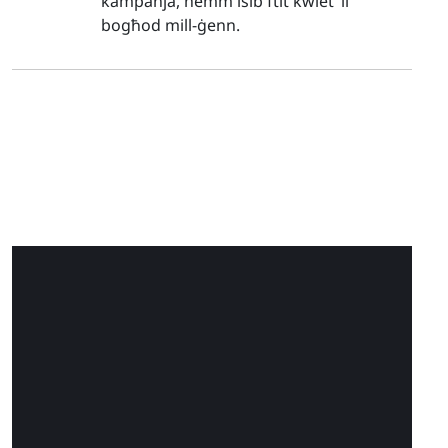
kampanja, hemm isib ftit kwiet ’il
bogħod mill-ġenn.