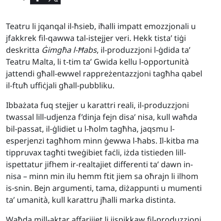
Teatru li jqanqal il-ħsieb, iħalli impatt emozzjonali u
jfakkrek fil-qawwa tal-istejjer veri. Hekk tista’ tiġi
deskritta
Ġimgħa l-Ħabs
, il-produzzjoni l-ġdida ta’
Teatru Malta, li t-tim ta’ Gwida kellu l-opportunità
jattendi għall-ewwel rappreżentazzjoni tagħha qabel
il-ftuħ uffiċjali għall-pubbliku.
Ibbażata fuq stejjer u karattri reali, il-produzzjoni
twassal lill-udjenza f’dinja fejn disa’ nisa, kull waħda
bil-passat, il-ġlidiet u l-ħolm tagħha, jaqsmu l-
esperjenzi tagħhom minn ġewwa l-ħabs. Il-kitba ma
tippruvax tagħti tweġibiet faċli, iżda tistieden lill-
ispettatur jifhem ir-realtajiet differenti ta’ dawn in-
nisa – minn min ilu hemm ftit jiem sa oħrajn li ilhom
is-snin. Bejn argumenti, tama, diżappunti u mumenti
ta’ umanità, kull karattru jħalli marka distinta.
Waħda mill-aktar affarijiet li jispikkaw fil-produzzjoni