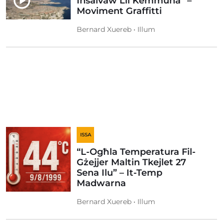
Insalvaw Lil Kemmuna” –
Moviment Graffitti
Bernard Xuereb • Illum
ISSA
“L-Ogħla Temperatura Fil-
Gżejjer Maltin Tkejlet 27
Sena Ilu” – It-Temp
Madwarna
Bernard Xuereb • Illum