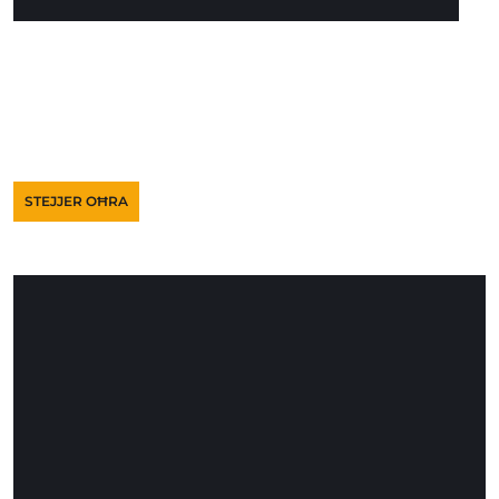
STEJJER OĦRA