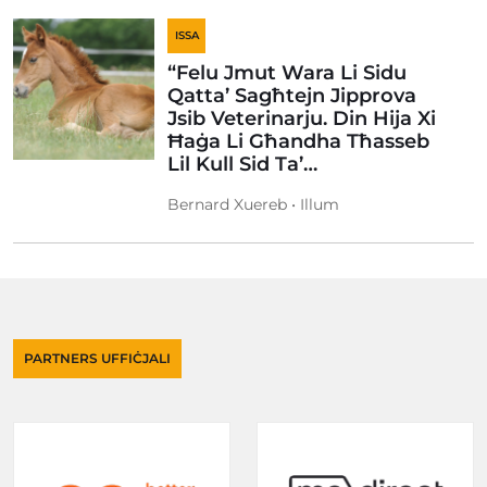
ISSA
“Felu Jmut Wara Li Sidu
Qatta’ Sagħtejn Jipprova
Jsib Veterinarju. Din Hija Xi
Ħaġa Li Għandha Tħasseb
Lil Kull Sid Ta’…
Bernard Xuereb • Illum
PARTNERS UFFIĊJALI