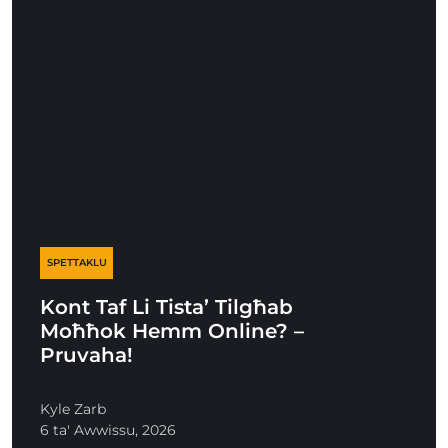
SPETTAKLU
Kont Taf Li Tista’ Tilgħab
Moħħok Hemm Online? –
Pruvaha!
Kyle Zarb
6 ta' Awwissu, 2026