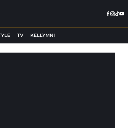
Facebook
Instag
Tikto
You
TYLE
TV
KELLYMNI