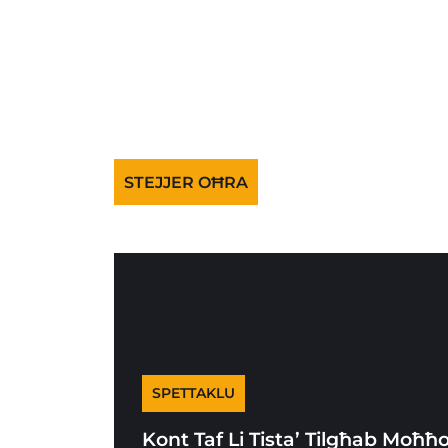
STEJJER OĦRA
SPETTAKLU
Kont Taf Li Tista’ Tilgħab Moħħ