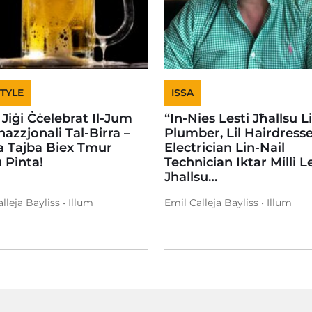
STYLE
ISSA
 Jiġi Ċċelebrat Il-Jum
“In-Nies Lesti Jħallsu Li
nazzjonali Tal-Birra –
Plumber, Lil Hairdresser
a Tajba Biex Tmur
Electrician Lin-Nail
 Pinta!
Technician Iktar Milli L
Jhallsu…
lleja Bayliss • Illum
Emil Calleja Bayliss • Illum