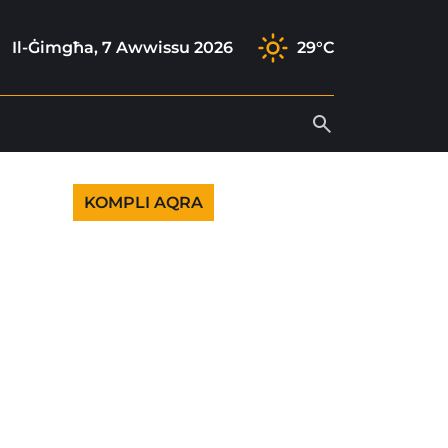
ram
k
tube
Il-Ġimgħa, 7 Awwissu 2026
29°C
KOMPLI AQRA