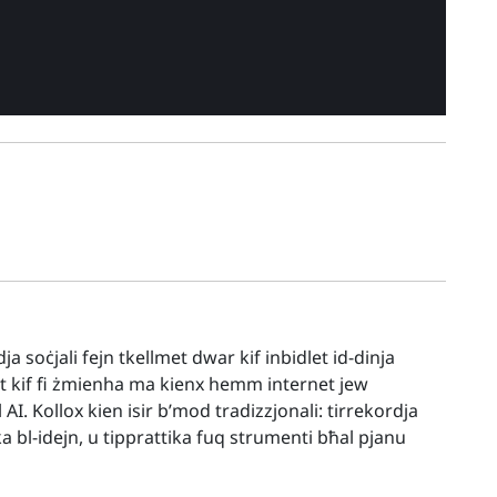
 soċjali fejn tkellmet dwar kif inbidlet id-dinja
kret kif fi żmienha ma kienx hemm internet jew
. Kollox kien isir b’mod tradizzjonali: tirrekordja
ika bl-idejn, u tipprattika fuq strumenti bħal pjanu