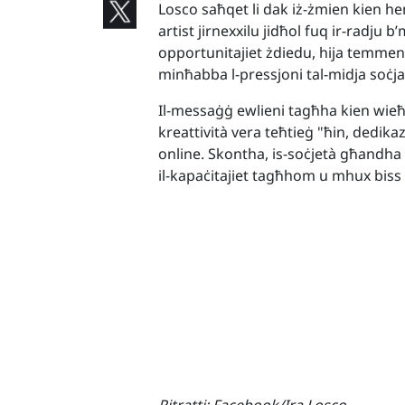
Losco saħqet li dak iż-żmien kien he
artist jirnexxilu jidħol fuq ir-radju b’
opportunitajiet żdiedu, hija temmen li 
minħabba l-pressjoni tal-midja soċjal
Il-messaġġ ewlieni tagħha kien wieħed t
kreattività vera teħtieġ "ħin, dedikazz
online. Skontha, is-soċjetà għandha 
il-kapaċitajiet tagħhom u mhux biss fu