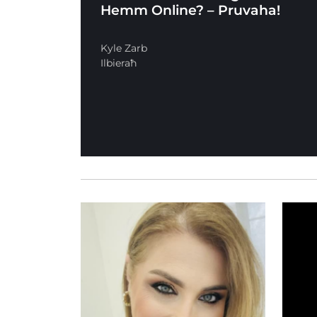
Hemm Online? – Pruvaha!
Kyle Zarb
Ilbieraħ