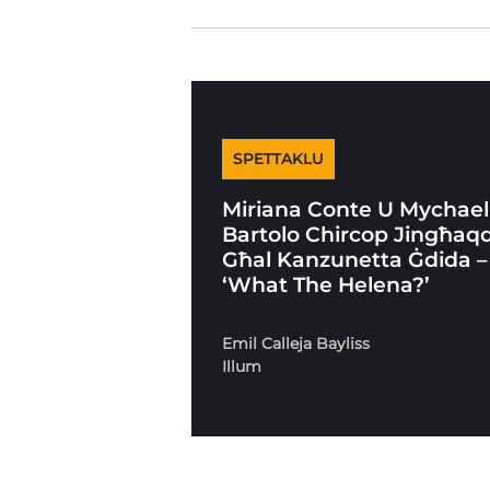
SPETTAKLU
Miriana Conte U Mychael
Bartolo Chircop Jingħaq
Għal Kanzunetta Ġdida –
‘What The Helena?’
Emil Calleja Bayliss
Illum