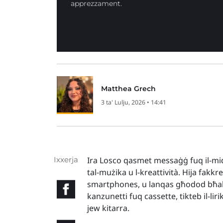
apprezzament.
Matthea Grech
3 ta' Lulju, 2026 • 14:41
Ixxerja
Ira Losco qasmet messaġġ fuq il-midja
tal-mużika u l-kreattività. Hija fak
smartphones, u lanqas għodod bħal AI
kanzunetti fuq cassette, tikteb il-lir
jew kitarra.