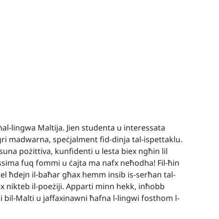
al-lingwa Maltija. Jien studenta u interessata
iġri madwarna, speċjalment fid-dinja tal-ispettaklu.
na pożittiva, kunfidenti u lesta biex ngħin lil
ssima fuq fommi u ċajta ma nafx neħodha! Fil-ħin
żel ħdejn il-baħar għax hemm insib is-serħan tal-
x nikteb il-poeżiji. Apparti minn hekk, inħobb
bil-Malti u jaffaxinawni ħafna l-lingwi fosthom l-