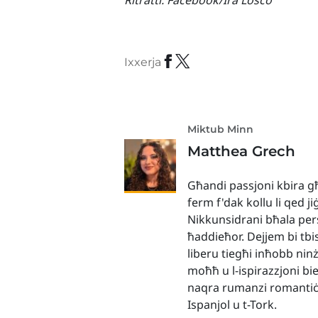
Ritratti:
Facebook/Ira Losco
Ixxerja
Miktub Minn
Matthea Grech
Għandi passjoni kbira għ
ferm f'dak kollu li qed j
Nikkunsidrani bħala persu
ħaddieħor. Dejjem bi tbi
liberu tiegħi inħobb nin
moħħ u l-ispirazzjoni bie
naqra rumanzi romantiċi 
Ispanjol u t-Tork.