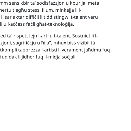
mm sens kbir ta’ sodisfazzjon u kburija, meta
mertu tiegħu stess. Illum, minkejja li l-
sar aktar diffiċli li tiddistingwi t-talent veru
i u l-aċċess faċli għat-teknoloġija.
a’ rispett lejn l-arti u t-talent. Sostniet li l-
joni, sagrifiċċju u ħila", mhux biss viżibilità
tkompli tapprezza l-artisti li verament jaħdmu fuq
q dak li jidher fuq il-midja soċjali.