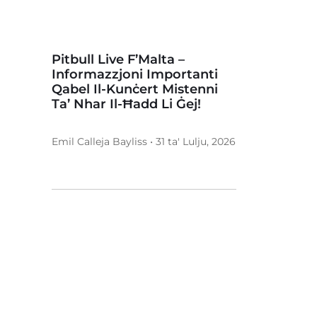
Pitbull Live F’Malta –
Informazzjoni Importanti
Qabel Il-Kunċert Mistenni
Ta’ Nhar Il-Ħadd Li Ġej!
Emil Calleja Bayliss • 31 ta' Lulju, 2026