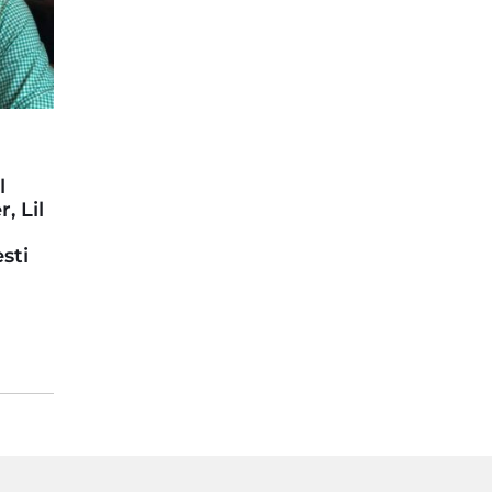
l
, Lil
esti