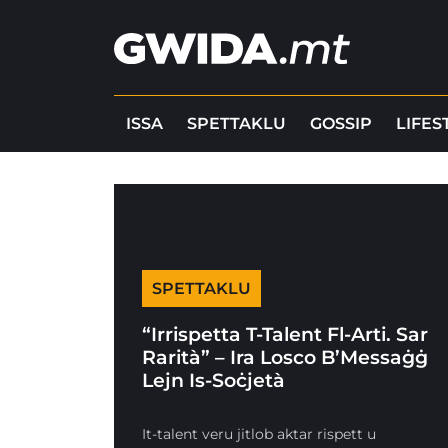
ISSA
SPETTAKLU
GOSSIP
LIFES
SPETTAKLU
“Irrispetta T-Talent Fl-Arti. Sar
Rarità” – Ira Losco B’Messaġġ
Lejn Is-Soċjetà
It-talent veru jitlob aktar rispett u