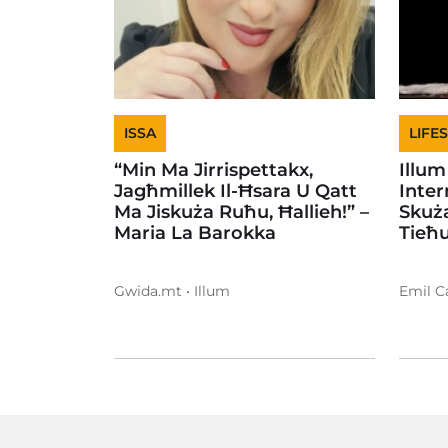
ISSA
LIFE
“Min Ma Jirrispettakx,
Illum
Jagħmillek Il-Ħsara U Qatt
Inter
Ma Jiskuża Ruħu, Ħallieh!” –
Skuż
Maria La Barokka
Tieħu
Gwida.mt • Illum
Emil Ca