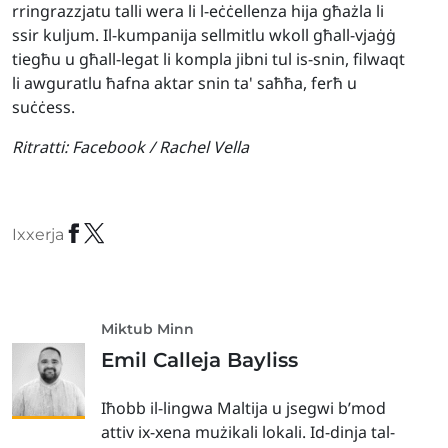
rringrazzjatu talli wera li l-eċċellenza hija għażla li
ssir kuljum. Il-kumpanija sellmitlu wkoll għall-vjaġġ
tiegħu u għall-legat li kompla jibni tul is-snin, filwaqt
li awguratlu ħafna aktar snin ta' saħħa, ferħ u
suċċess.
Ritratti:
Facebook / Rachel Vella
Ixxerja
Miktub Minn
Emil Calleja Bayliss
Iħobb il-lingwa Maltija u jsegwi b’mod
attiv ix-xena mużikali lokali. Id-dinja tal-