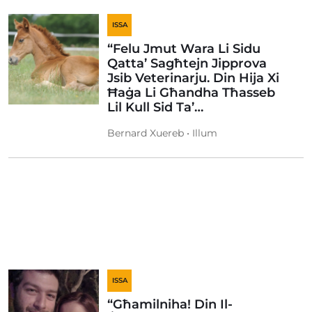
ISSA
“Felu Jmut Wara Li Sidu
Qatta’ Sagħtejn Jipprova
Jsib Veterinarju. Din Hija Xi
Ħaġa Li Għandha Tħasseb
Lil Kull Sid Ta’…
Bernard Xuereb • Illum
ISSA
“Għamilniha! Din Il-