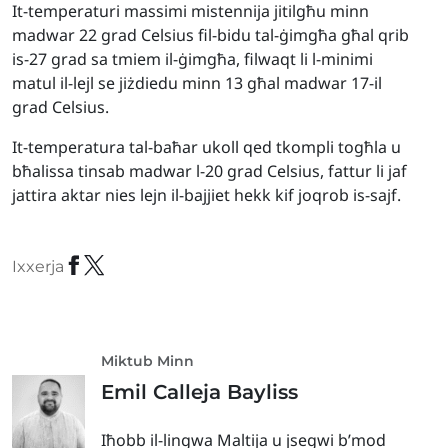
It-temperaturi massimi mistennija jitilgħu minn
madwar 22 grad Celsius fil-bidu tal-ġimgħa għal qrib
is-27 grad sa tmiem il-ġimgħa, filwaqt li l-minimi
matul il-lejl se jiżdiedu minn 13 għal madwar 17-il
grad Celsius.
It-temperatura tal-baħar ukoll qed tkompli togħla u
bħalissa tinsab madwar l-20 grad Celsius, fattur li jaf
jattira aktar nies lejn il-bajjiet hekk kif joqrob is-sajf.
Ixxerja
Miktub Minn
Emil Calleja Bayliss
Iħobb il-lingwa Maltija u jsegwi b’mod