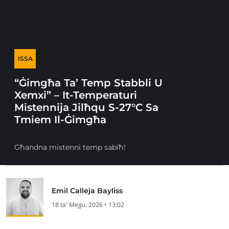
ISSA
“Ġimgħa Ta’ Temp Stabbli U
Xemxi” – It-Temperaturi
Mistennija Jilħqu S-27°C Sa
Tmiem Il-Ġimgħa
Għandna mistenni temp sabiħ!
Emil Calleja Bayliss
18 ta' Mejju, 2026 • 13:02