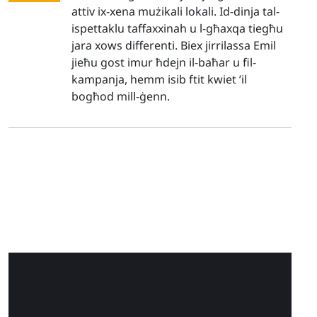
attiv ix-xena mużikali lokali. Id-dinja tal-
ispettaklu taffaxxinah u l-għaxqa tiegħu
jara xows differenti. Biex jirrilassa Emil
jieħu gost imur ħdejn il-baħar u fil-
kampanja, hemm isib ftit kwiet ’il
bogħod mill-ġenn.