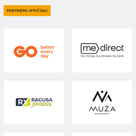
PARTNERS UFFIĊJALI