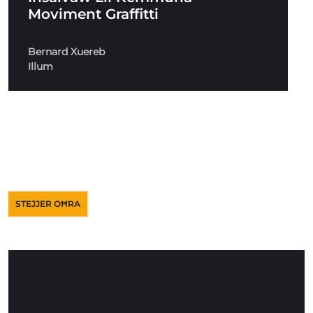
Moviment Graffitti
Bernard Xuereb
Illum
STEJJER OĦRA