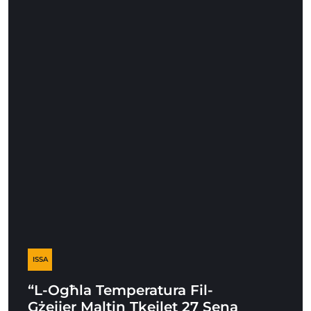
ISSA
“L-Ogħla Temperatura Fil-
Gżejjer Maltin Tkejlet 27 Sena