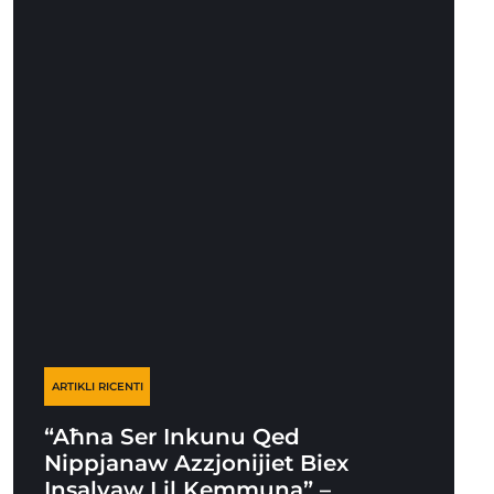
ARTIKLI RICENTI
“Aħna Ser Inkunu Qed
Nippjanaw Azzjonijiet Biex
Insalvaw Lil Kemmuna” –