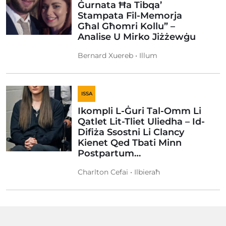
Ġurnata Ħa Tibqa’
Stampata Fil-Memorja
Għal Għomri Kollu” –
Analise U Mirko Jiżżewġu
Bernard Xuereb • Illum
ISSA
Ikompli L-Ġuri Tal-Omm Li
Qatlet Lit-Tliet Uliedha – Id-
Difiża Ssostni Li Clancy
Kienet Qed Tbati Minn
Postpartum…
Charlton Cefai • Ilbieraħ