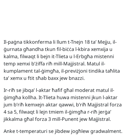
Il-paġna tikkonferma li llum t-Tnejn 18 ta’ Mejju, il-
ġurnata għandha tkun fil-biċċa l-kbira xemxija u
kalma, filwaqt li bejn it-Tlieta u l-Erbgħa mistenni
temp xemxi b’żiffa riħ mill-Majjistral. Matul il-
kumplament tal-ġimgħa, il-previżjoni tindika taħlita
ta’ xemx u ftit sħab baxx jew bnazzi.
Ir-riħ se jibqa’ l-aktar ħafif għal moderat matul il-
ġimgħa kollha. It-Tlieta huwa mistenni jkun l-aktar
jum b’riħ kemxejn aktar qawwi, b’riħ Majjistral forza
4 sa 5, filwaqt li lejn tmiem il-ġimgħa r-riħ jerġa’
jikkalma għal forza 3 mill-Punent jew Majjistral.
Anke t-temperaturi se jibdew jogħlew gradwalment.