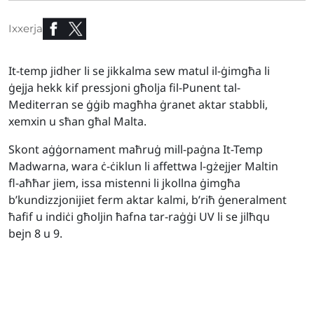
Ixxerja
It-temp jidher li se jikkalma sew matul il-ġimgħa li
ġejja hekk kif pressjoni għolja fil-Punent tal-
Mediterran se ġġib magħha ġranet aktar stabbli,
xemxin u sħan għal Malta.
Skont aġġornament maħruġ mill-paġna It-Temp
Madwarna, wara ċ-ċiklun li affettwa l-gżejjer Maltin
fl-aħħar jiem, issa mistenni li jkollna ġimgħa
b’kundizzjonijiet ferm aktar kalmi, b’riħ ġeneralment
ħafif u indiċi għoljin ħafna tar-raġġi UV li se jilħqu
bejn 8 u 9.