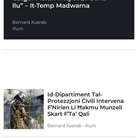
Ilu” – It-Temp Madwarna
Bernard Xuereb
Illum
Id-Dipartiment Tal-
Protezzjoni Ċivili Intervena
F’Nirien Li Ħakmu Munzell
Skart F’Ta’ Qali
Bernard Xuereb • Illum