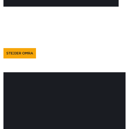
STEJJER OĦRA