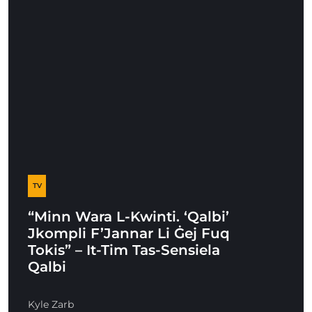
TV
“Minn Wara L-Kwinti. ‘Qalbi’
Jkompli F’Jannar Li Ġej Fuq
Tokis” – It-Tim Tas-Sensiela
Qalbi
Kyle Zarb