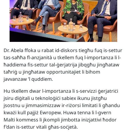
Dr. Abela ffoka u rabat id-diskors tiegħu fuq is-settur
tas-saħħa fl-anzjanità u tkellem fuq l-importanza li l-
ħaddiema fis-settur tal-ġerjatrija jibqgħu jingħataw
taħriġ u jingħataw opportunitajiet li bihom
javvanzaw ’l quddiem.
Hu tkellem dwar l-importanza li s-servizzi ġerjatriċi
jsiru diġitali u teknoloġiċi sabiex ikunu jistgħu
jsostnu u jimmasimizzaw ir-riżorsi limitati li għandu
kważi kull pajjiż Ewropew. Huwa tenna li l-gvern
Malti kommess li jkompli jimbotta inizjattivi ħodor
f’dan is-settur vitali għas-soċjetà.