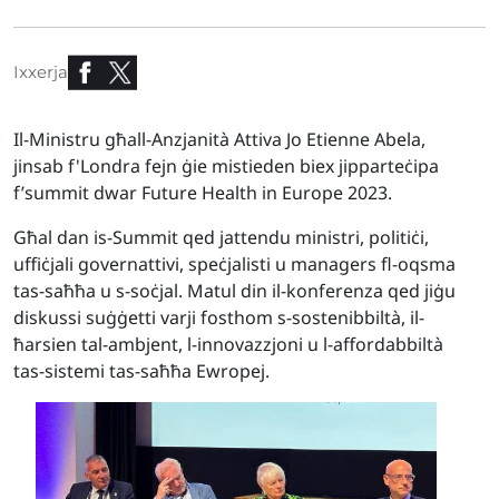
Ixxerja
Il-Ministru għall-Anzjanità Attiva Jo Etienne Abela,
jinsab f'Londra fejn ġie mistieden biex jipparteċipa
f’summit dwar Future Health in Europe 2023.
Għal dan is-Summit qed jattendu ministri, politiċi,
uffiċjali governattivi, speċjalisti u managers fl-oqsma
tas-saħħa u s-soċjal. Matul din il-konferenza qed jiġu
diskussi suġġetti varji fosthom s-sostenibbiltà, il-
ħarsien tal-ambjent, l-innovazzjoni u l-affordabbiltà
tas-sistemi tas-saħħa Ewropej.