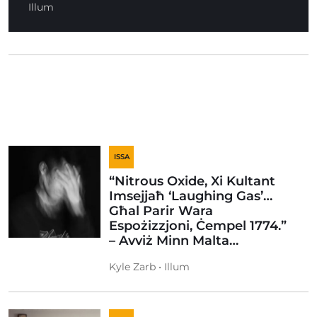
Illum
ISSA
“Nitrous Oxide, Xi Kultant
Imsejjaħ ‘Laughing Gas’…
Għal Parir Wara
Espożizzjoni, Ċempel 1774.”
– Avviż Minn Malta…
Kyle Zarb • Illum