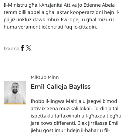
Il-Ministru għall-Anzjanità Attiva Jo Etienne Abela
temm billi appella għal aktar kooperazzjoni bejn il-
pajjiżi inkluż dawk mhux Ewropej, u għal miżuri li
huma verament iċċentrati fuq iċ-ċittadin.
Ixxerja
Miktub Minn
Emil Calleja Bayliss
Iħobb il-lingwa Maltija u jsegwi b’mod
attiv ix-xena mużikali lokali. Id-dinja tal-
ispettaklu taffaxxinah u l-għaxqa tiegħu
jara xows differenti. Biex jirrilassa Emil
jieħu gost imur ħdejn il-baħar u fil-