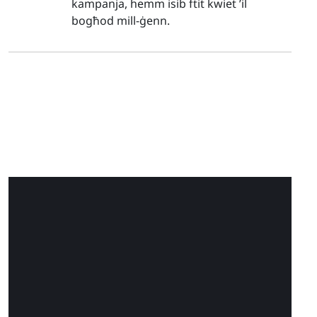
kampanja, hemm isib ftit kwiet ’il
bogħod mill-ġenn.