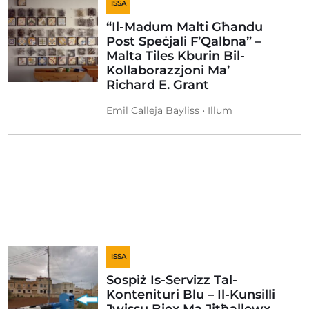
ISSA
“Il-Madum Malti Għandu
Post Speċjali F’Qalbna” –
Malta Tiles Kburin Bil-
Kollaborazzjoni Ma’
Richard E. Grant
Emil Calleja Bayliss • Illum
ISSA
Sospiż Is-Servizz Tal-
Kontenituri Blu – Il-Kunsilli
Jwissu Biex Ma Jitħallewx