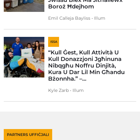
Boroż Ħdejhom
Emil Calleja Bayliss • Illum
ISSA
“Kull Ġest, Kull Attività U
Kull Donazzjoni Jgħinuna
Nibqgħu Noffru Dinjità,
Kura U Dar Lil Min Għandu
Bżonnha.” –…
Kyle Zarb • Illum
PARTNERS UFFIĊJALI