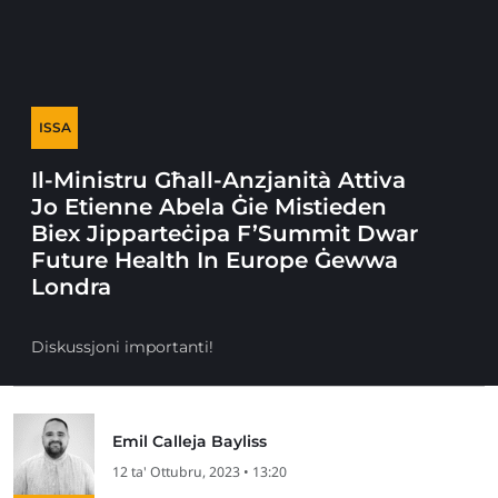
ISSA
Il-Ministru Għall-Anzjanità Attiva
Jo Etienne Abela Ġie Mistieden
Biex Jipparteċipa F’Summit Dwar
Future Health In Europe Ġewwa
Londra
Diskussjoni importanti!
Emil Calleja Bayliss
12 ta' Ottubru, 2023 • 13:20