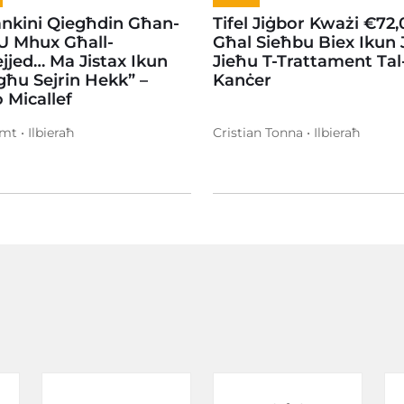
ankini Qiegħdin Għan-
Tifel Jiġbor Kważi €72
U Mhux Għall-
Għal Sieħbu Biex Ikun J
jed… Ma Jistax Ikun
Jieħu T-Trattament Tal
ħu Sejrin Hekk” –
Kanċer
 Micallef
t • Ilbieraħ
Cristian Tonna • Ilbieraħ