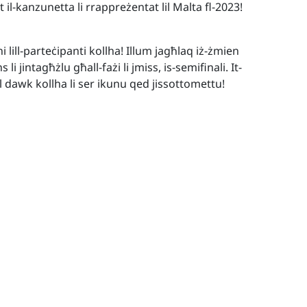
 il-kanzunetta li rrappreżentat lil Malta fl-2023!
ill-parteċipanti kollha! Illum jagħlaq iż-żmien
li jintagħżlu għall-fażi li jmiss, is-semifinali. It-
l dawk kollha li ser ikunu qed jissottomettu!