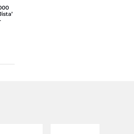
,000
ista’
-