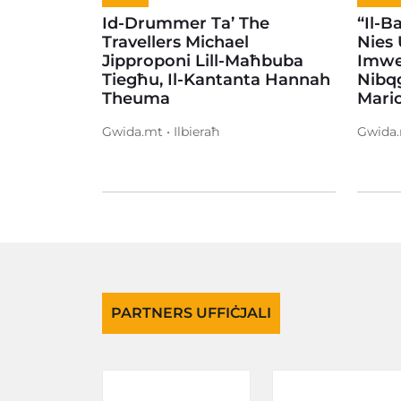
Id-Drummer Ta’ The
“Il-B
Travellers Michael
Nies 
Jipproponi Lill-Maħbuba
Imwej
Tiegħu, Il-Kantanta Hannah
Nibqg
Theuma
Mario
Gwida.mt • Ilbieraħ
Gwida.m
PARTNERS UFFIĊJALI