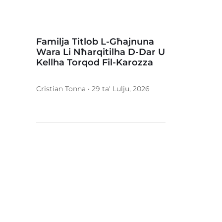
Familja Titlob L-Għajnuna
Wara Li Nħarqitilha D-Dar U
Kellha Torqod Fil-Karozza
Cristian Tonna • 29 ta' Lulju, 2026