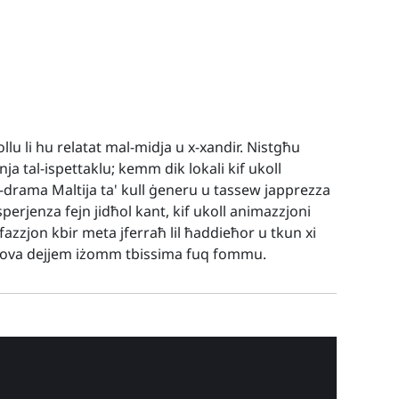
llu li hu relatat mal-midja u x-xandir. Nistgħu
inja tal-ispettaklu; kemm dik lokali kif ukoll
d-drama Maltija ta' kull ġeneru u tassew japprezza
perjenza fejn jidħol kant, kif ukoll animazzjoni
fazzjon kbir meta jferraħ lil ħaddieħor u tkun xi
prova dejjem iżomm tbissima fuq fommu.