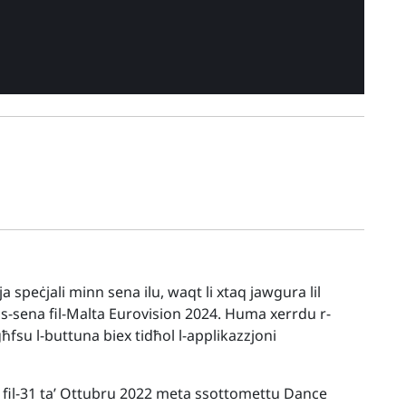
peċjali minn sena ilu, waqt li xtaq jawgura lil
 is-sena fil-Malta Eurovision 2024. Huma xerrdu r-
ħfsu l-buttuna biex tidħol l-applikazzjoni
 fil-31 ta’ Ottubru 2022 meta ssottomettu Dance