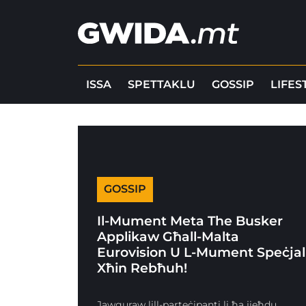
ISSA
SPETTAKLU
GOSSIP
LIFES
GOSSIP
Il-Mument Meta The Busker
Applikaw Għall-Malta
Eurovision U L-Mument Speċjal
Xħin Rebħuh!
Jawguraw lill-parteċipanti li ħa jieħdu