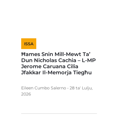
ISSA
Ħames Snin Mill-Mewt Ta’
Dun Nicholas Cachia – L-MP
Jerome Caruana Cilia
Jfakkar Il-Memorja Tiegħu
Eileen Cumbo Salerno • 28 ta' Lulju,
2026