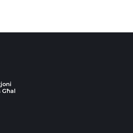
zjoni
 Għal