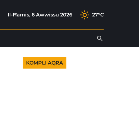
ok
gram
ok
outube
Il-Ħamis, 6 Awwissu 2026
27°C
KOMPLI AQRA