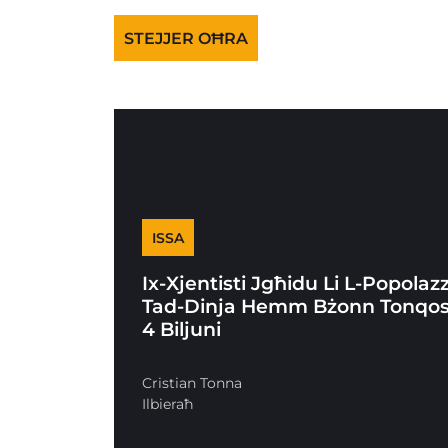
STEJJER OĦRA
ISSA
Ix-Xjentisti Jgħidu Li L-Popolaz
Tad-Dinja Hemm Bżonn Tonqos
4 Biljuni
Cristian Tonna
Ilbieraħ