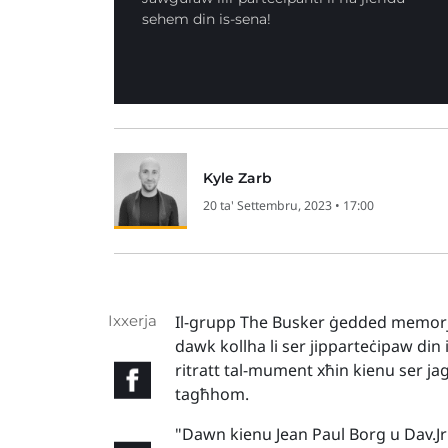
sehem din is-sena!
Kyle Zarb
20 ta' Settembru, 2023 • 17:00
Ixxerja
Il-grupp The Busker ġedded memorja s
dawk kollha li ser jipparteċipaw din
ritratt tal-mument xħin kienu ser jag
tagħhom.
"Dawn kienu Jean Paul Borg u Dav.Jr