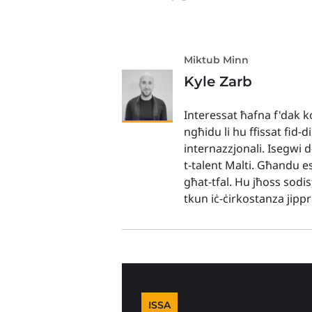
Miktub Minn
Kyle Zarb
Interessat ħafna f'dak ko
ngħidu li hu ffissat fid-d
internazzjonali. Isegwi 
t-talent Malti. Għandu es
għat-tfal. Hu jħoss sodis
tkun iċ-ċirkostanza jip
ISSA