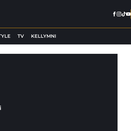
Facebo
Insta
Tikt
Y
TYLE
TV
KELLYMNI
i