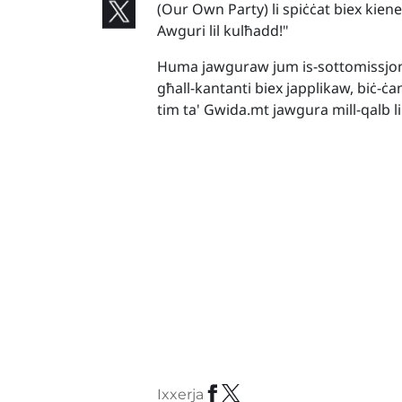
(Our Own Party) li spiċċat biex kienet
Awguri lil kulħadd!"
Huma jawguraw jum is-sottomissjoni l
għall-kantanti biex japplikaw, biċ-ċans 
tim ta' Gwida.mt jawgura mill-qalb li
Ixxerja