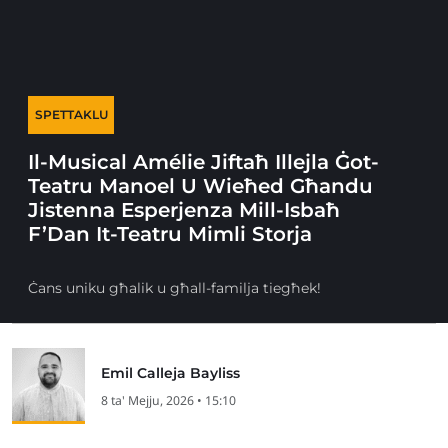
SPETTAKLU
Il-Musical Amélie Jiftaħ Illejla Ġot-
Teatru Manoel U Wieħed Għandu
Jistenna Esperjenza Mill-Isbaħ
F’Dan It-Teatru Mimli Storja
Ċans uniku għalik u għall-familja tiegħek!
Emil Calleja Bayliss
8 ta' Mejju, 2026 • 15:10