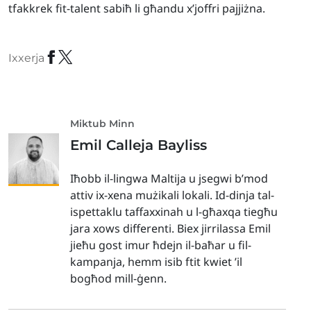
tfakkrek fit-talent sabiħ li għandu x’joffri pajjiżna.
Ixxerja
Miktub Minn
Emil Calleja Bayliss
Iħobb il-lingwa Maltija u jsegwi b’mod
attiv ix-xena mużikali lokali. Id-dinja tal-
ispettaklu taffaxxinah u l-għaxqa tiegħu
jara xows differenti. Biex jirrilassa Emil
jieħu gost imur ħdejn il-baħar u fil-
kampanja, hemm isib ftit kwiet ’il
bogħod mill-ġenn.