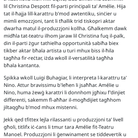
lil Christina Despott fil-parti prinċipali ta’ Amélie. Hija
tat il-ħajja lill-karattru b’mod awtentiku, sinċier u
mimli emozzjoni, tant li tħallik trid tiskopri aktar
dwarha matul il-produzzjoni kollha. Għalkemm dawk
midħla tat-teatru ilhom jaraw lil Christina fuq il-palk,
din il-parti żgur tathielha opportunità sabiħa biex
tikber aktar bħala artista u turi mhux biss il-ħila
tagħha fir-reċtar, iżda wkoll il-versatilità tagħha
bħala kantanta.
Spikka wkoll Luigi Buhagiar, li interpreta l-karattru ta'
Nino. Attur bravissimu b'leħen li jsaħħar. Amélie u
Nino, huma żewġ karattri li donnhom jgħixu f’dinjiet
differenti, sakemm fl-aħħar il-mogħdijiet tagħhom
jiltaqgħu b’mod mhux mistenni.
Jekk qed tfittex lejla rilassanti u produzzjoni ta’ livell
għoli, titlifx iċ-ċans li tmur tara Amélie fit-Teatru
Manoel. Produzzjoni li ġenwinament se tiddevertik u