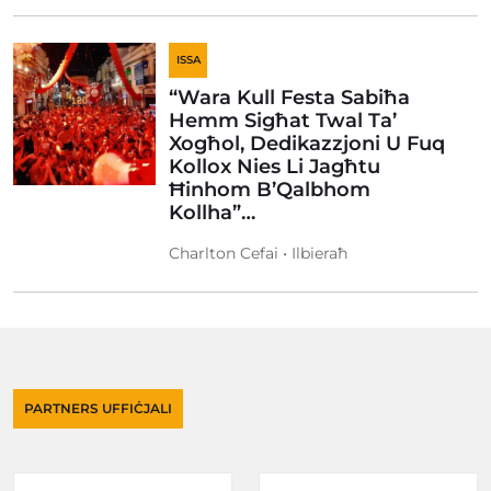
ISSA
“Wara Kull Festa Sabiħa
Hemm Sigħat Twal Ta’
Xogħol, Dedikazzjoni U Fuq
Kollox Nies Li Jagħtu
Ħinhom B’Qalbhom
Kollha”…
Charlton Cefai • Ilbieraħ
PARTNERS UFFIĊJALI