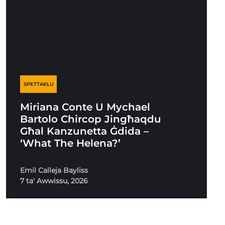
SPETTAKLU
Miriana Conte U Mychael
Bartolo Chircop Jingħaqdu
Għal Kanzunetta Ġdida –
‘What The Helena?’
Emil Calleja Bayliss
7 ta' Awwissu, 2026