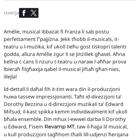
Ixxerja
Amélie, musical ibbażat fi Franza li sab postu
perfettament f’pajjiżna. Jekk tħobb il-musicals, it-
teatru u l-mużika, kif ukoll tieħu gost tiskopri talenti
ġodda, allura Amélie żgur li se jinżillek għasel. Aħna
kellna ċ-ċans li nżuru t-teatru u naraw l-aħħar prova
lbieraħ filgħaxija qabel il-musical jiftaħ għan-nies,
illejla!
Id-dettall li daħal fih it-tim wara din il-produzzjoni
huwa tassew impressjonanti. Taħt id-direzzjoni ta’
Dorothy Bezzina u d-direzzjoni mużikali ta’ Edward
Mifsud, il-kast spikka kemm individwalment kif ukoll
bħala ensemble. Din mhux l-ewwel darba li Dorothy
u Edward, f’isem
, taw il-ħajja lil musical,
Revamp MT
u kull produzzjoni tagħhom tħalli lill-udjenzi ħerqana