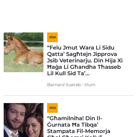
ISSA
“Felu Jmut Wara Li Sidu
Qatta’ Sagħtejn Jipprova
Jsib Veterinarju. Din Hija Xi
Ħaġa Li Għandha Tħasseb
Lil Kull Sid Ta’…
Bernard Xuereb • Illum
ISSA
“Għamilniha! Din Il-
Ġurnata Ħa Tibqa’
Stampata Fil-Memorja