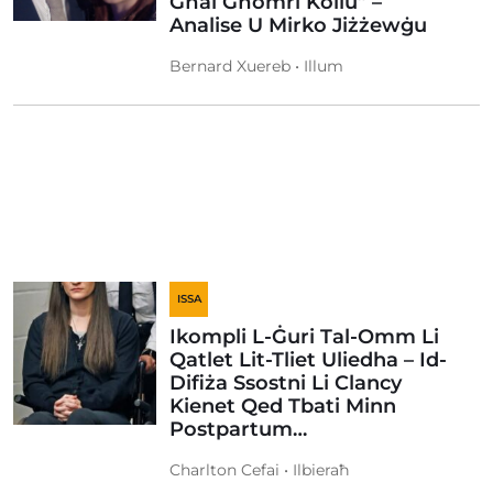
Għal Għomri Kollu” –
Analise U Mirko Jiżżewġu
Bernard Xuereb • Illum
ISSA
Ikompli L-Ġuri Tal-Omm Li
Qatlet Lit-Tliet Uliedha – Id-
Difiża Ssostni Li Clancy
Kienet Qed Tbati Minn
Postpartum…
Charlton Cefai • Ilbieraħ