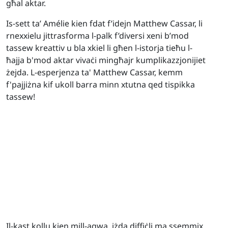
għal aktar.
Is-sett ta’ Amélie kien fdat f’idejn Matthew Cassar, li
rnexxielu jittrasforma l-palk f’diversi xeni b’mod
tassew kreattiv u bla xkiel li għen l-istorja tieħu l-
ħajja b'mod aktar vivaċi mingħajr kumplikazzjonijiet
żejda. L-esperjenza ta' Matthew Cassar, kemm
f'pajjiżna kif ukoll barra minn xtutna qed tispikka
tassew!
Il-kast kollu kien mill-aqwa, iżda diffiċli ma ssemmix