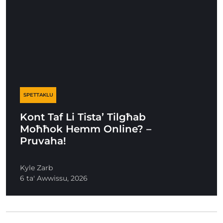
SPETTAKLU
Kont Taf Li Tista’ Tilgħab
Moħħok Hemm Online? –
Pruvaha!
Kyle Zarb
6 ta' Awwissu, 2026