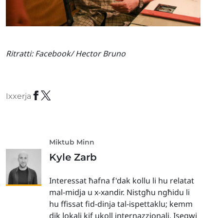
Ritratti:
Facebook/ Hector Bruno
Ixxerja
Miktub Minn
Kyle Zarb
Interessat ħafna f'dak kollu li hu relatat
mal-midja u x-xandir. Nistgħu ngħidu li
hu ffissat fid-dinja tal-ispettaklu; kemm
dik lokali kif ukoll internazzjonali. Isegwi