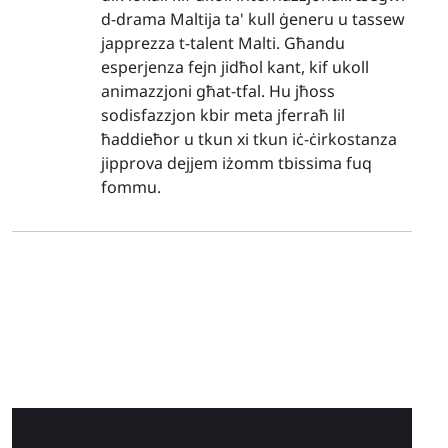
d-drama Maltija ta' kull ġeneru u tassew
japprezza t-talent Malti. Għandu
esperjenza fejn jidħol kant, kif ukoll
animazzjoni għat-tfal. Hu jħoss
sodisfazzjon kbir meta jferraħ lil
ħaddieħor u tkun xi tkun iċ-ċirkostanza
jipprova dejjem iżomm tbissima fuq
fommu.