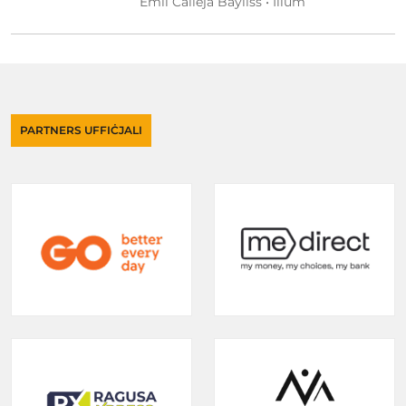
Emil Calleja Bayliss • Illum
PARTNERS UFFIĊJALI