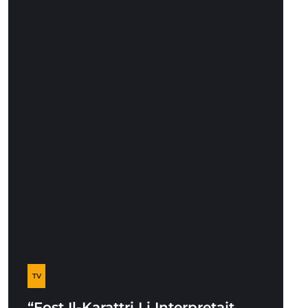
TV
“Fost Il-Karattri Li Interpretajt