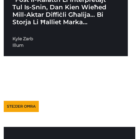
Tul Is-Snin, Dan Kien Wieħed
Mill-Aktar Diffiċli Għalija… Bi
Storja Li Ħalliet Marka…
Kyle Zarb
Illum
STEJJER OĦRA