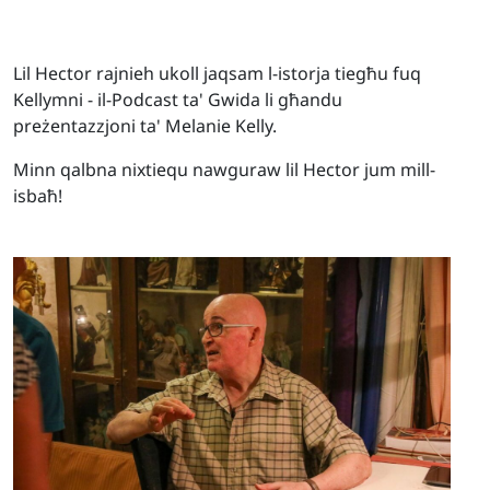
Lil Hector rajnieh ukoll jaqsam l-istorja tiegħu fuq
Kellymni - il-Podcast ta' Gwida li għandu
preżentazzjoni ta' Melanie Kelly.
Minn qalbna nixtiequ nawguraw lil Hector jum mill-
isbaħ!