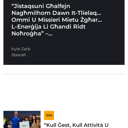
“Jistaqsuni Għalfejn
Nagħmilhom Dawn It-Tlielaq…
Ommi U Missieri Mietu Żgħar…
L-Enerġija Li Għandi Ridt
Noħroġha” –…
Kyle Zarb
Ilbieraħ
ISSA
“Kull Ġest, Kull Attività U