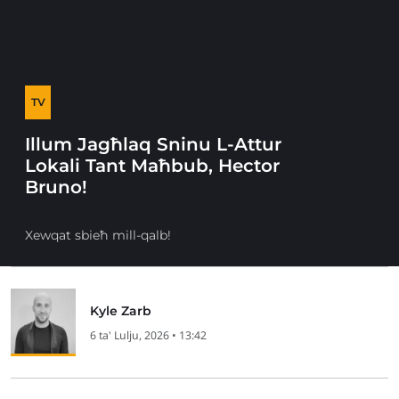
TV
Illum Jagħlaq Sninu L-Attur
Lokali Tant Maħbub, Hector
Bruno!
Xewqat sbieħ mill-qalb!
Kyle Zarb
6 ta' Lulju, 2026 • 13:42