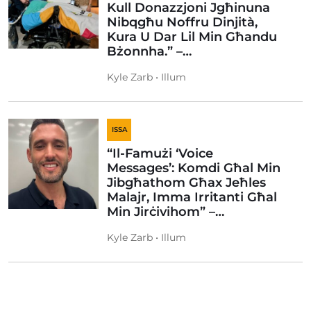
Kull Donazzjoni Jgħinuna
Nibqgħu Noffru Dinjità,
Kura U Dar Lil Min Għandu
Bżonnha.” –…
Kyle Zarb • Illum
ISSA
“Il-Famużi ‘Voice
Messages’: Komdi Għal Min
Jibgħathom Għax Jeħles
Malajr, Imma Irritanti Għal
Min Jirċivihom” –…
Kyle Zarb • Illum