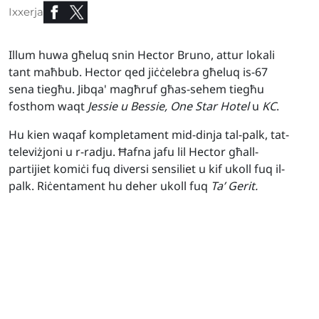
Ixxerja
Illum huwa għeluq snin Hector Bruno, attur lokali
tant maħbub. Hector qed jiċċelebra għeluq is-67
sena tiegħu. Jibqa' magħruf għas-sehem tiegħu
fosthom waqt
Jessie u Bessie, One Star Hotel
u
KC
.
Hu kien waqaf kompletament mid-dinja tal-palk, tat-
televiżjoni u r-radju. Ħafna jafu lil Hector għall-
partijiet komiċi fuq diversi sensiliet u kif ukoll fuq il-
palk. Riċentament hu deher ukoll fuq
Ta’ Gerit.