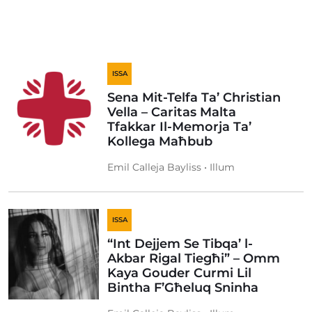
ISSA
Sena Mit-Telfa Ta’ Christian
Vella – Caritas Malta
Tfakkar Il-Memorja Ta’
Kollega Maħbub
Emil Calleja Bayliss • Illum
ISSA
“Int Dejjem Se Tibqa’ l-
Akbar Rigal Tiegħi” – Omm
Kaya Gouder Curmi Lil
Bintha F’Għeluq Sninha