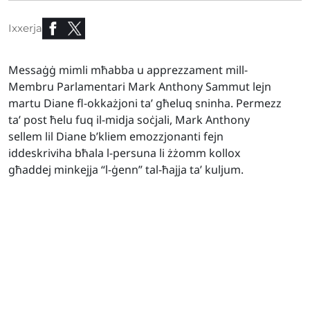
Ixxerja
Messaġġ mimli mħabba u apprezzament mill-
Membru Parlamentari Mark Anthony Sammut lejn
martu Diane fl-okkażjoni ta’ għeluq sninha. Permezz
ta’ post ħelu fuq il-midja soċjali, Mark Anthony
sellem lil Diane b’kliem emozzjonanti fejn
iddeskriviha bħala l-persuna li żżomm kollox
għaddej minkejja “l-ġenn” tal-ħajja ta’ kuljum.