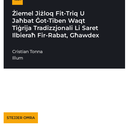
Żiemel Jiżloq Fit-Triq U
Jaħbat Ġot-Tiben Waqt
Tiġrija Tradizzjonali Li Saret
Ilbieraħ Fir-Rabat, Għawdex
Cristian Tonna
Illum
STEJJER OĦRA