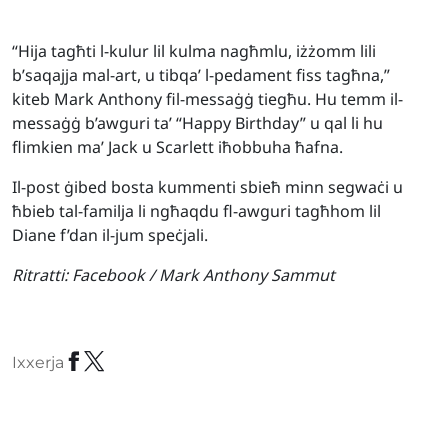
“Hija tagħti l-kulur lil kulma nagħmlu, iżżomm lili
b’saqajja mal-art, u tibqa’ l-pedament fiss tagħna,”
kiteb Mark Anthony fil-messaġġ tiegħu. Hu temm il-
messaġġ b’awguri ta’ “Happy Birthday” u qal li hu
flimkien ma’ Jack u Scarlett iħobbuha ħafna.
Il-post ġibed bosta kummenti sbieħ minn segwaċi u
ħbieb tal-familja li ngħaqdu fl-awguri tagħhom lil
Diane f’dan il-jum speċjali.
Ritratti:
Facebook / Mark Anthony Sammut
Ixxerja