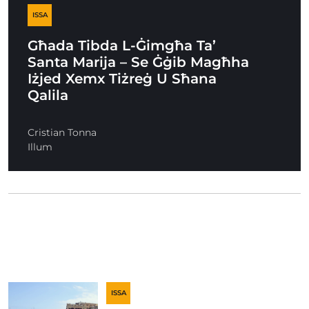
ISSA
Għada Tibda L-Ġimgħa Ta’
Santa Marija – Se Ġġib Magħha
Iżjed Xemx Tiżreġ U Sħana
Qalila
Cristian Tonna
Illum
ISSA