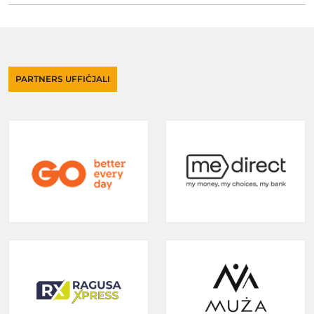
PARTNERS UFFIĊJALI