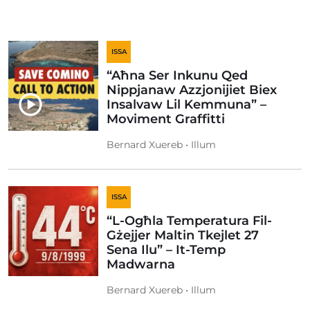
ISSA
“Aħna Ser Inkunu Qed
Nippjanaw Azzjonijiet Biex
Insalvaw Lil Kemmuna” –
Moviment Graffitti
Bernard Xuereb • Illum
ISSA
“L-Ogħla Temperatura Fil-
Gżejjer Maltin Tkejlet 27
Sena Ilu” – It-Temp
Madwarna
Bernard Xuereb • Illum