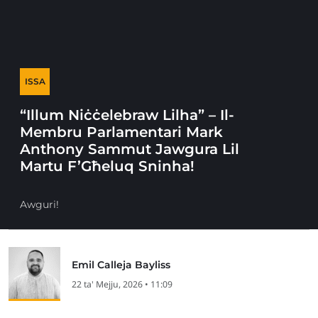
ISSA
“Illum Niċċelebraw Lilha” – Il-
Membru Parlamentari Mark
Anthony Sammut Jawgura Lil
Martu F’Għeluq Sninha!
Awguri!
Emil Calleja Bayliss
22 ta' Mejju, 2026 • 11:09