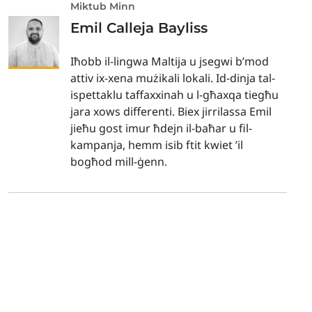
Miktub Minn
Emil Calleja Bayliss
Iħobb il-lingwa Maltija u jsegwi b’mod
attiv ix-xena mużikali lokali. Id-dinja tal-
ispettaklu taffaxxinah u l-għaxqa tiegħu
jara xows differenti. Biex jirrilassa Emil
jieħu gost imur ħdejn il-baħar u fil-
kampanja, hemm isib ftit kwiet ’il
bogħod mill-ġenn.