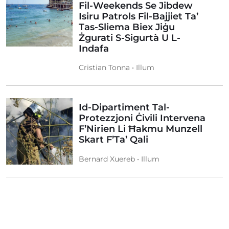
Fil-Weekends Se Jibdew
Isiru Patrols Fil-Bajjiet Ta’
Tas-Sliema Biex Jiġu
Żgurati S-Sigurtà U L-
Indafa
Cristian Tonna • Illum
Id-Dipartiment Tal-
Protezzjoni Ċivili Intervena
F’Nirien Li Ħakmu Munzell
Skart F’Ta’ Qali
Bernard Xuereb • Illum