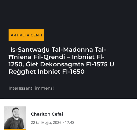
ARTIKLI RICENTI
Is-Santwarju Tal-Madonna Tal-
Ħniena Fil-Qrendi – Inbniet Fl-
1250, Ġiet Dekonsagrata Fl-1575 U
Reġgħet Inbniet Fl-1650
Interessanti immens!
Charlton Cefai
22 ta' Mejju, 2026 • 17:48