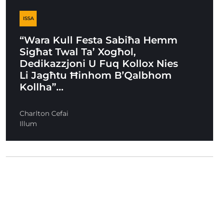
ISSA
“Wara Kull Festa Sabiħa Hemm
Sigħat Twal Ta’ Xogħol,
Dedikazzjoni U Fuq Kollox Nies
Li Jagħtu Ħinhom B’Qalbhom
Kollha”…
Charlton Cefai
Illum