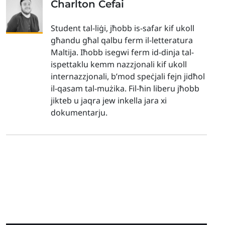
Charlton Cefai
Student tal-liġi, jħobb is-safar kif ukoll
għandu għal qalbu ferm il-letteratura
Maltija. Iħobb isegwi ferm id-dinja tal-
ispettaklu kemm nazzjonali kif ukoll
internazzjonali, b’mod speċjali fejn jidħol
il-qasam tal-mużika. Fil-ħin liberu jħobb
jikteb u jaqra jew inkella jara xi
dokumentarju.