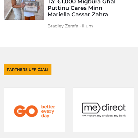
Ta’ €1,000 Miġbura Għal
Puttinu Cares Minn
Mariella Cassar Zahra
Bradley Zerafa • Illum
PARTNERS UFFIĊJALI