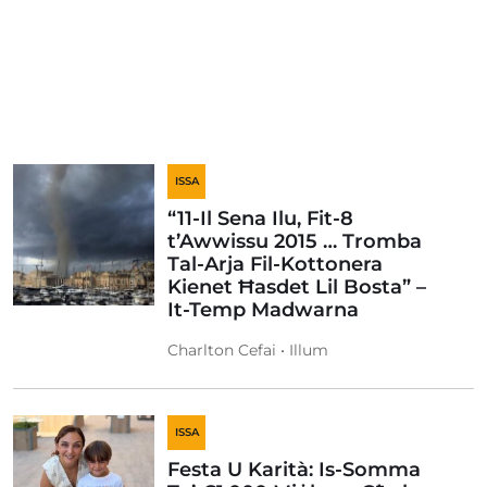
ISSA
“11-Il Sena Ilu, Fit-8
t’Awwissu 2015 … Tromba
Tal-Arja Fil-Kottonera
Kienet Ħasdet Lil Bosta” –
It-Temp Madwarna
Charlton Cefai • Illum
ISSA
Festa U Karità: Is-Somma