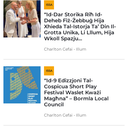
ISSA
“Id-Dar Storika Riħ Id-
Deheb Fiż-Żebbuġ Hija
Xhieda Tal-Istorja Ta’ Din Il-
Grotta Unika, Li Lllum, Hija
Wkoll Spazju…
Charlton Cefai • Illum
ISSA
“Id-9 Edizzjoni Tal-
Cospicua Short Play
Festival Waslet Kważi
Magħna” – Bormla Local
Council
Charlton Cefai • Illum