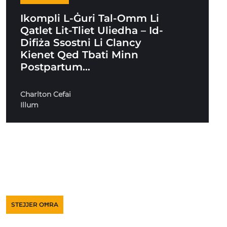
Ikompli L-Ġuri Tal-Omm Li
Qatlet Lit-Tliet Uliedha – Id-
Difiża Ssostni Li Clancy
Kienet Qed Tbati Minn
Postpartum…
Charlton Cefai
Illum
STEJJER OĦRA