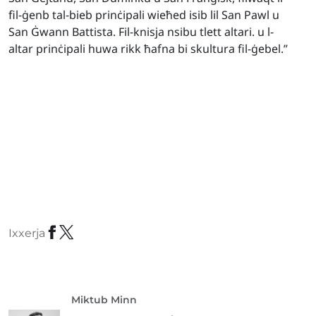
fil-ġenb tal-bieb prinċipali wieħed isib lil San Pawl u
San Ġwann Battista. Fil-knisja nsibu tlett altari. u l-
altar prinċipali huwa rikk ħafna bi skultura fil-ġebel.”
Ixxerja
Miktub Minn