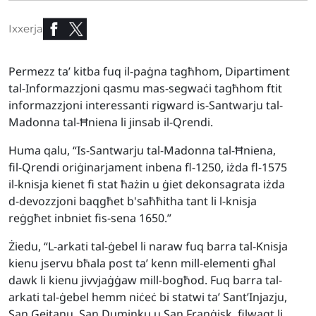
Ixxerja
Permezz ta’ kitba fuq il-paġna tagħhom, Dipartiment
tal-Informazzjoni qasmu mas-segwaċi tagħhom ftit
informazzjoni interessanti rigward is-Santwarju tal-
Madonna tal-Ħniena li jinsab il-Qrendi.
Huma qalu, “Is-Santwarju tal-Madonna tal-Ħniena,
fil-Qrendi oriġinarjament inbena fl-1250, iżda fl-1575
il-knisja kienet fi stat ħażin u ġiet dekonsagrata iżda
d-devozzjoni baqgħet b'saħħitha tant li l-knisja
reġgħet inbniet fis-sena 1650.”
Żiedu, “L-arkati tal-ġebel li naraw fuq barra tal-Knisja
kienu jservu bħala post ta’ kenn mill-elementi għal
dawk li kienu jivvjaġġaw mill-bogħod. Fuq barra tal-
arkati tal-ġebel hemm niċeċ bi statwi ta’ Sant’Injazju,
San Gejtanu, San Duminku u San Franġisk, filwaqt li