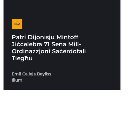
ISSA
Patri Dijonisju Mintoff
Jiċċelebra 71 Sena Mill-
Ordinazzjoni Saċerdotali
Tiegħu
Emil Calleja Bayliss
Illum