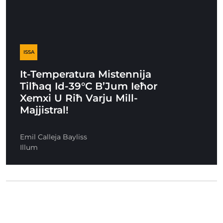
ISSA
It-Temperatura Mistennija
Tilħaq Id-39°C B’Jum Ieħor
Xemxi U Riħ Varju Mill-
Majjistral!
Emil Calleja Bayliss
Illum