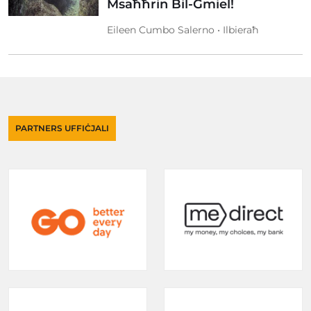
Msaħħrin Bil-Ġmiel!
Eileen Cumbo Salerno • Ilbieraħ
PARTNERS UFFIĊJALI