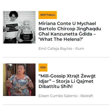
SPETTAKLU
Miriana Conte U Mychael
Bartolo Chircop Jingħaqdu
Għal Kanzunetta Ġdida –
‘What The Helena?’
Emil Calleja Bayliss • Illum
ISSA
“Mill-Gossip Xtrajt Żewġt
Idjar” – Storja Li Qajmet
Dibattitu Sħiħ!
Eileen Cumbo Salerno • Ilbieraħ