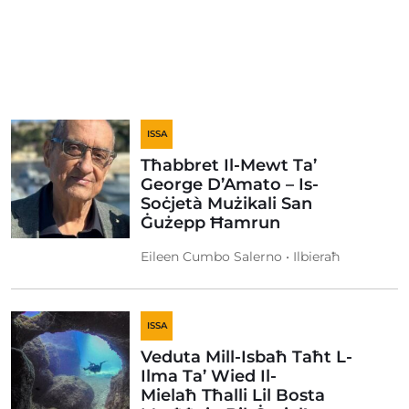
ISSA
Tħabbret Il-Mewt Ta’
George D’Amato – Is-
Soċjetà Mużikali San
Ġużepp Ħamrun
Eileen Cumbo Salerno • Ilbieraħ
ISSA
Veduta Mill-Isbaħ Taħt L-
Ilma Ta’ Wied Il-
Mielaħ Tħalli Lil Bosta