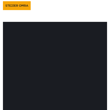
STEJJER OĦRA