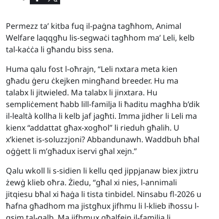
Permezz ta’ kitba fuq il-paġna tagħhom, Animal
Welfare laqqgħu lis-segwaċi tagħhom ma’ Leli, kelb
tal-kaċċa li għandu biss sena.
Huma qalu fost l-oħrajn, “Leli nxtara meta kien
għadu ġeru ċkejken mingħand breeder. Hu ma
talabx li jitwieled. Ma talabx li jinxtara. Hu
sempliċement ħabb lill-familja li ħaditu magħha b’dik
il-lealtà kollha li kelb jaf jagħti. Imma jidher li Leli ma
kienx “addattat għax-xogħol” li rieduh għalih. U
x’kienet is-soluzzjoni? Abbandunawh. Waddbuh bħal
oġġett li m’għadux iservi għal xejn.”
Qalu wkoll li s-sidien li kellu qed jippjanaw biex jixtru
żewġ klieb oħra. Żiedu, “għal xi nies, l-annimali
jitqiesu bħal xi ħaġa li tista tinbidel. Ninsabu fl-2026 u
ħafna għadhom ma jistgħux jifhmu li l-klieb iħossu l-
qsim tal-qalb. Ma jifhmux għalfejn il-familja li