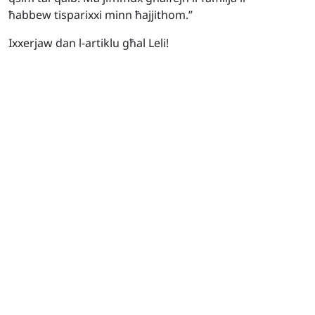
ħabbew tisparixxi minn ħajjithom.”
Ixxerjaw dan l-artiklu għal Leli!