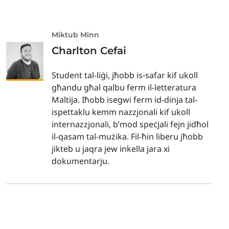
Miktub Minn
Charlton Cefai
Student tal-liġi, jħobb is-safar kif ukoll
għandu għal qalbu ferm il-letteratura
Maltija. Iħobb isegwi ferm id-dinja tal-
ispettaklu kemm nazzjonali kif ukoll
internazzjonali, b’mod speċjali fejn jidħol
il-qasam tal-mużika. Fil-ħin liberu jħobb
jikteb u jaqra jew inkella jara xi
dokumentarju.