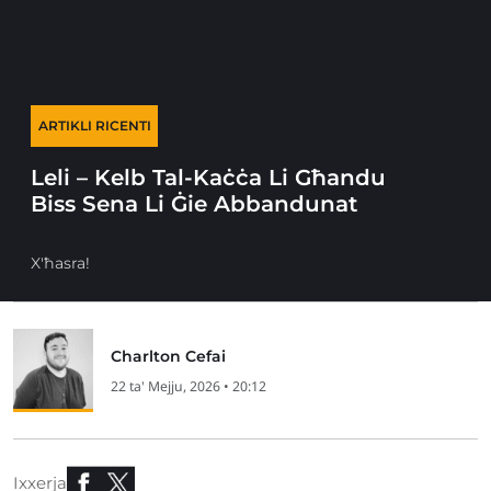
ARTIKLI RICENTI
Leli – Kelb Tal-Kaċċa Li Għandu
Biss Sena Li Ġie Abbandunat
X'ħasra!
Charlton Cefai
22 ta' Mejju, 2026 • 20:12
Ixxerja