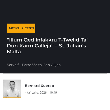
ARTIKLI RICENTI
“Illum Qed Infakkru T-Twelid Ta’
Dun Karm Calleja” – St. Julian’s
Malta
Serva fil-Parroċċa ta’ San Ġiljan
Bernard Xuereb
4 ta' Lulju, 2026 • 10:49