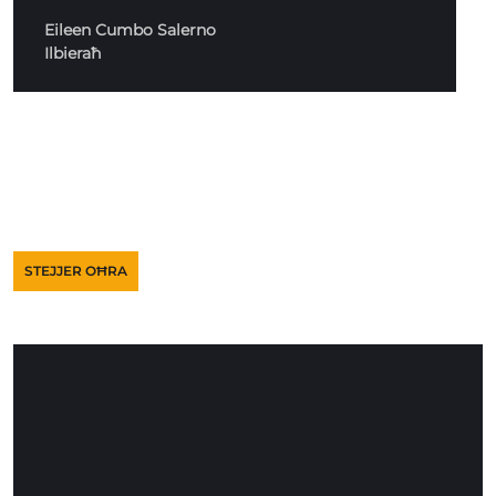
Eileen Cumbo Salerno
Ilbieraħ
STEJJER OĦRA