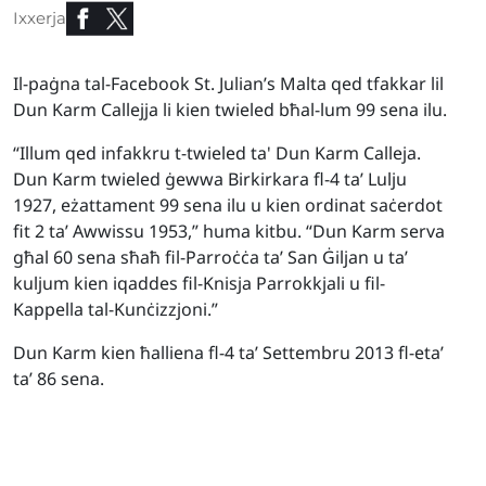
Ixxerja
Il-paġna tal-Facebook St. Julian’s Malta qed tfakkar lil
Dun Karm Callejja li kien twieled bħal-lum 99 sena ilu.
“Illum qed infakkru t-twieled ta' Dun Karm Calleja.
Dun Karm twieled ġewwa Birkirkara fl-4 ta’ Lulju
1927, eżattament 99 sena ilu u kien ordinat saċerdot
fit 2 ta’ Awwissu 1953,” huma kitbu. “Dun Karm serva
għal 60 sena sħaħ fil-Parroċċa ta’ San Ġiljan u ta’
kuljum kien iqaddes fil-Knisja Parrokkjali u fil-
Kappella tal-Kunċizzjoni.”
Dun Karm kien ħalliena fl-4 ta’ Settembru 2013 fl-eta’
ta’ 86 sena.