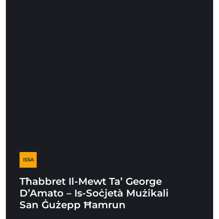
ISSA
Tħabbret Il-Mewt Ta’ George
D’Amato – Is-Soċjetà Mużikali
San Ġużepp Ħamrun