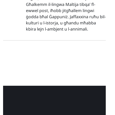
Għalkemm il-lingwa Maltija tibqa’ fl-
ewwel post, iħobb jitgħallem lingwi
ġodda bħal Ġappuniż. Jaffaxxina ruħu bil-
kulturi u l-istorja, u għandu mħabba
kbira lejn l-ambjent u l-annimali.