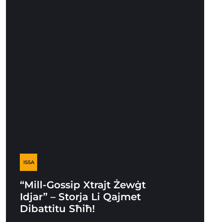
ISSA
“Mill-Gossip Xtrajt Żewġt
Idjar” – Storja Li Qajmet
Dibattitu Sħiħ!