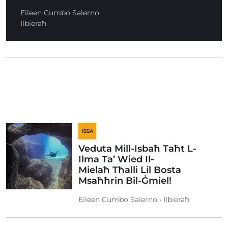
Eileen Cumbo Salerno
Ilbieraħ
ISSA
Veduta Mill-Isbaħ Taħt L-
Ilma Ta’ Wied Il-
Mielaħ Tħalli Lil Bosta
Msaħħrin Bil-Ġmiel!
Eileen Cumbo Salerno • Ilbieraħ