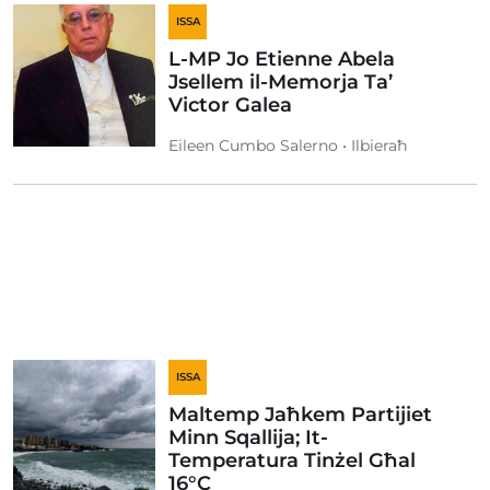
ISSA
L-MP Jo Etienne Abela
Jsellem il-Memorja Ta’
Victor Galea
Eileen Cumbo Salerno • Ilbieraħ
ISSA
Maltemp Jaħkem Partijiet
Minn Sqallija; It-
Temperatura Tinżel Għal
16°C