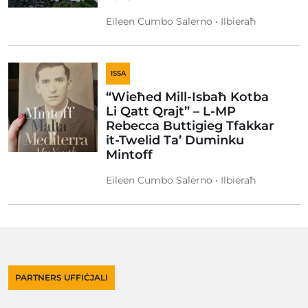
Eileen Cumbo Salerno • Ilbieraħ
ISSA
“Wieħed Mill-Isbaħ Kotba
Li Qatt Qrajt” – L-MP
Rebecca Buttigieg Tfakkar
it-Twelid Ta’ Duminku
Mintoff
Eileen Cumbo Salerno • Ilbieraħ
PARTNERS UFFIĊJALI