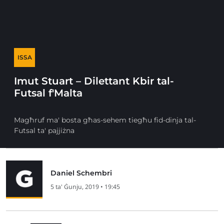
ISSA
Imut Stuart – Dilettant Kbir tal-
Futsal f'Malta
Magħruf ma' bosta għas-sehem tiegħu fid-dinja tal-
Futsal ta' pajjiżna
Daniel Schembri
5 ta' Ġunju, 2019 • 19:45