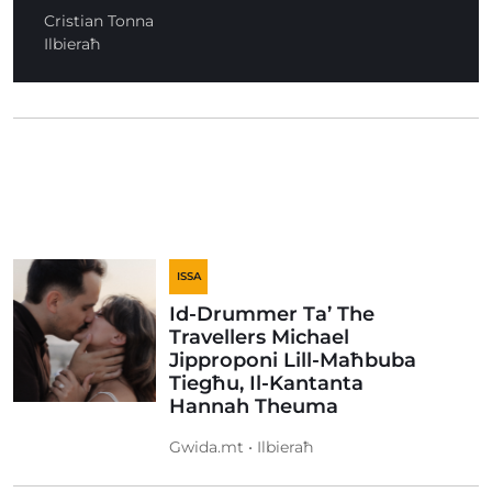
Cristian Tonna
Ilbieraħ
ISSA
Id-Drummer Ta’ The
Travellers Michael
Jipproponi Lill-Maħbuba
Tiegħu, Il-Kantanta
Hannah Theuma
Gwida.mt • Ilbieraħ