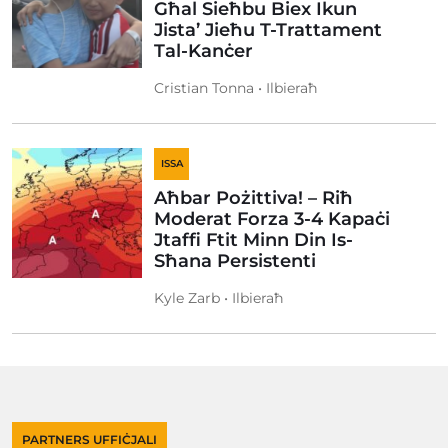
Għal Sieħbu Biex Ikun
Jista’ Jieħu T-Trattament
Tal-Kanċer
Cristian Tonna • Ilbieraħ
ISSA
Aħbar Pożittiva! – Riħ
Moderat Forza 3-4 Kapaċi
Jtaffi Ftit Minn Din Is-
Sħana Persistenti
Kyle Zarb • Ilbieraħ
PARTNERS UFFIĊJALI