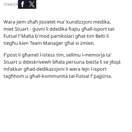
Ixxerja
Wara jiem sħaħ jissielet ma' kundizzjoni medika,
miet Stuart - ġuvni li ddedika ħajtu għall-isport tal-
Futsal f'Malta b'mod partikolari għat-tim Belti li
tiegħu kien Team Manager għal xi żmien.
F'post li għamel l-istess tim, sellmu l-memorja ta'
Stuart u ddeskrivewh bħala persuna bieżla li se jibqá
mfakkar għad-dedikazzjoni li wera lejn l-isport
tagħhom u għall-kommunitá tal-Futsal f'pajjiżna.