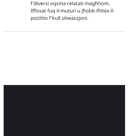
f'diversi oqsma relatati magħhom.
Iffissat fuq il-muturi u jħobb ifittex il-
pożittiv f'kull sitwazzjoni.