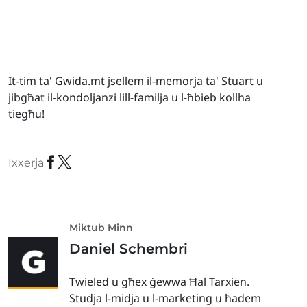
It-tim ta' Gwida.mt jsellem il-memorja ta' Stuart u
jibgħat il-kondoljanzi lill-familja u l-ħbieb kollha
tiegħu!
Ixxerja
Miktub Minn
Daniel Schembri
Twieled u għex ġewwa Ħal Tarxien.
Studja l-midja u l-marketing u ħadem