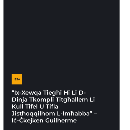
ISSA
“Ix-Xewqa Tiegħi Hi Li D-
Dinja Tkompli Titgħallem Li
Kull Tifel U Tifla
Jistħoqqilhom L-Imħabba” –
Iċ-Ċkejken Guilherme