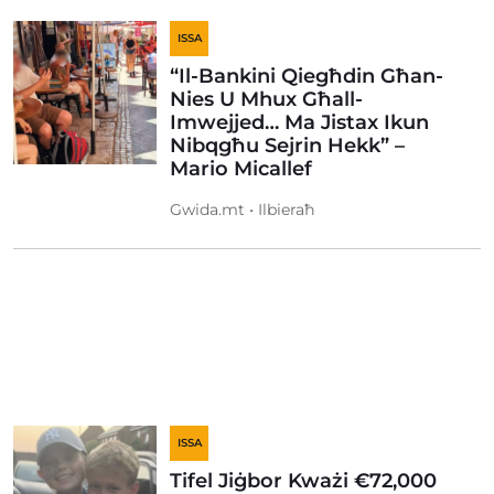
ISSA
“Il-Bankini Qiegħdin Għan-
Nies U Mhux Għall-
Imwejjed… Ma Jistax Ikun
Nibqgħu Sejrin Hekk” –
Mario Micallef
Gwida.mt • Ilbieraħ
ISSA
Tifel Jiġbor Kważi €72,000