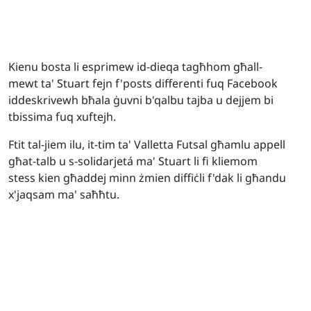
Kienu bosta li esprimew id-dieqa tagħhom għall-
mewt ta' Stuart fejn f'posts differenti fuq Facebook
iddeskrivewh bħala ġuvni b'qalbu tajba u dejjem bi
tbissima fuq xuftejh.
Ftit tal-jiem ilu, it-tim ta' Valletta Futsal għamlu appell
għat-talb u s-solidarjetá ma' Stuart li fi kliemom
stess kien għaddej minn żmien diffiċli f'dak li għandu
x'jaqsam ma' saħħtu.