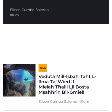
Eileen Cumbo Salerno
Illum
ISSA
Veduta Mill-Isbaħ Taħt L-
Ilma Ta’ Wied Il-
Mielaħ Tħalli Lil Bosta
Msaħħrin Bil-Ġmiel!
Eileen Cumbo Salerno • Illum