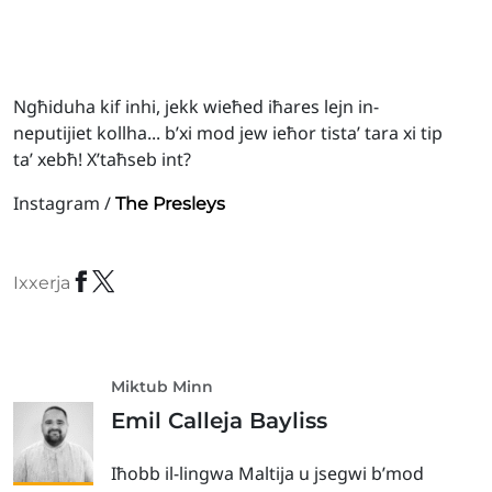
Ngħiduha kif inhi, jekk wieħed iħares lejn in-
neputijiet kollha... b’xi mod jew ieħor tista’ tara xi tip
ta’ xebħ! X’taħseb int?
Instagram /
The Presleys
Ixxerja
Miktub Minn
Emil Calleja Bayliss
Iħobb il-lingwa Maltija u jsegwi b’mod