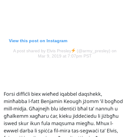
View this post on Instagram
A post shared by Elvis Presley
(@army_presley)
on
Mar 9, 2019 at 7:07pm PST
Forsi diffiċli biex wieħed iqabbel daqshekk,
minħabba l-fatt Benjamin Keough jżomm ’il bogħod
mill-midja. Għajnejh blu identiċi bħal ta’ nannuh u
għalkemm xagħaru ċar, kieku jiddeċiedu li jiżbgħu
iswed skur ikun fula maqsuma miegħu. Mhux l-
ewwel darba li spiċċa fil-mira tas-segwaċi ta’ Elvis,