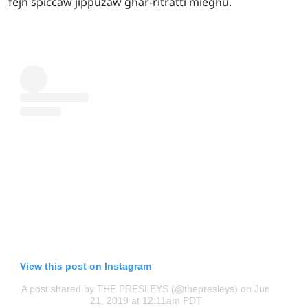
fejn spiċċaw jippużaw għar-ritratti miegħu.
View this post on Instagram
A post shared by THE PRESLEYS (@thepresleys)
on Jun
21, 2019 at 12:11am PDT