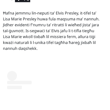
Ħafna jemmnu lin-neputi ta’ Elvis Presley, it-tifel ta’
Lisa Marie Presley huwa fula maqsuma ma’ nannuh.
Jidher evidenti f’numru ta’ ritratti li wieħed jista’ jara
tal-ġuvnott. Is-segwaċi ta’ Elvis jafu li t-tifla tiegħu
Lisa Marie wkoll tixbaħ lil missiera ferm, allura tiġi
kważi naturali li l-unika tifel tagħha ħareġ jixbaħ lil
nannuh daqshekk.