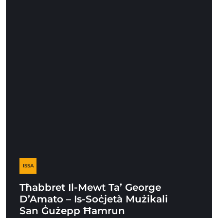
ISSA
Tħabbret Il-Mewt Ta’ George
D’Amato – Is-Soċjetà Mużikali
San Ġużepp Ħamrun