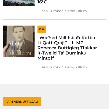
16°C
Eileen Cumbo Salerno • Illum
ISSA
“Wieħed Mill-Isbaħ Kotba
Li Qatt Qrajt” – L-MP
Rebecca Buttigieg Tfakkar
it-Twelid Ta’ Duminku
Mintoff
Eileen Cumbo Salerno • Illum
PARTNERS UFFIĊJALI