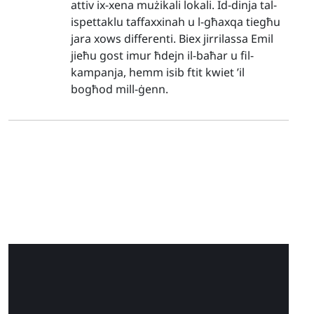
attiv ix-xena mużikali lokali. Id-dinja tal-
ispettaklu taffaxxinah u l-għaxqa tiegħu
jara xows differenti. Biex jirrilassa Emil
jieħu gost imur ħdejn il-baħar u fil-
kampanja, hemm isib ftit kwiet ’il
bogħod mill-ġenn.