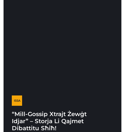
ISSA
“Mill-Gossip Xtrajt Żewġt
Idjar” – Storja Li Qajmet
Dibattitu Sħiħ!