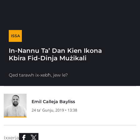
ISSA
In-Nannu Ta’ Dan Kien Ikona
Kbira Fid-Dinja Mużikali
Qed tarawh ix-xebħ, jew le?
Emil Calleja Bayliss
24 ta' Ġunju, 2019 • 13:38
Ixxerja