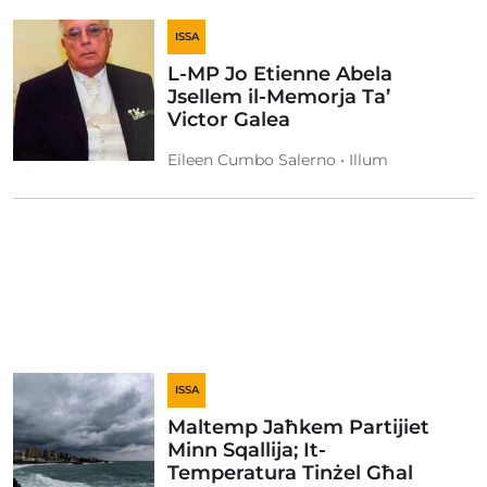
ISSA
L-MP Jo Etienne Abela
Jsellem il-Memorja Ta’
Victor Galea
Eileen Cumbo Salerno • Illum
ISSA
Maltemp Jaħkem Partijiet
Minn Sqallija; It-
Temperatura Tinżel Għal