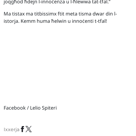
joqgħod ħdejn l-innoċenza u l-ħlewwa tat-tfal.”
Ma tistax ma titbissimx ftit meta tisma dwar din l-
istorja. Kemm huma ħelwin u innoċenti t-tfal!
Facebook / Lelio Spiteri
Ixxerja