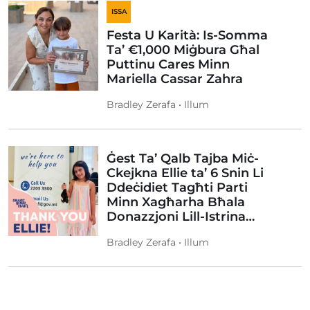
ISSA
Festa U Karità: Is-Somma
Ta’ €1,000 Miġbura Għal
Puttinu Cares Minn
Mariella Cassar Zahra
Bradley Zerafa • Illum
Ġest Ta’ Qalb Tajba Miċ-
Ckejkna Ellie ta’ 6 Snin Li
Ddeċidiet Tagħti Parti
Minn Xagħarha Bħala
Donazzjoni Lill-Istrina…
Bradley Zerafa • Illum