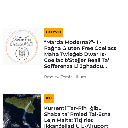
LIFESTYLE
“Marda Moderna?”- Il-
Paġna Gluten Free Coeliacs
Malta Twieġeb Dwar Is-
Coeliac b’Stejjer Reali Ta’
Sofferenza Li Jgħaddu…
Bradley Zerafa • Illum
ISSA
Kurrenti Tar-Riħ Iġibu
Sħaba ta’ Rmied Tal-Etna
Lejn Malta: Titjiriet
Ikkanċellati U L-Ajruport