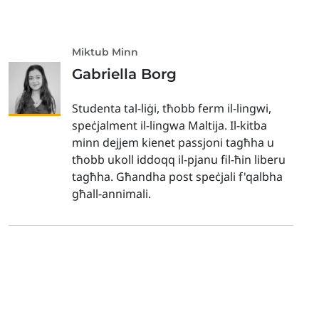
Miktub Minn
Gabriella Borg
Studenta tal-liġi, tħobb ferm il-lingwi,
speċjalment il-lingwa Maltija. Il-kitba
minn dejjem kienet passjoni tagħha u
tħobb ukoll iddoqq il-pjanu fil-ħin liberu
tagħha. Għandha post speċjali f'qalbha
għall-annimali.