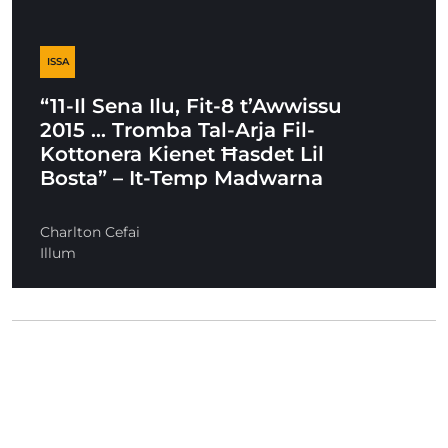
ISSA
“11-Il Sena Ilu, Fit-8 t’Awwissu
2015 … Tromba Tal-Arja Fil-
Kottonera Kienet Ħasdet Lil
Bosta” – It-Temp Madwarna
Charlton Cefai
Illum