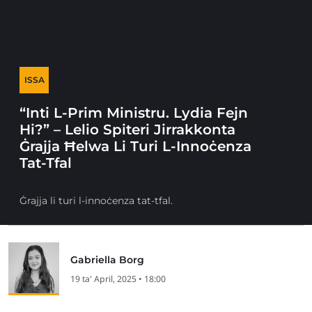
ISSA
“Inti L-Prim Ministru. Lydia Fejn
Hi?” – Lelio Spiteri Jirrakkonta
Ġrajja Ħelwa Li Turi L-Innoċenza
Tat-Tfal
Ġrajja li turi l-innoċenza tat-tfal.
Gabriella Borg
19 ta' April, 2025 • 18:00