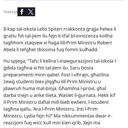
Ixxerja
Il-kap tal-iskola Lelio Spiteri rrakkonta ġrajja ħelwa li
ġratlu ftit tal-jiem ilu fejn it-tfal bl-innoċenza kollha
tagħhom staqsew xi ħaġa lill-Prim Ministru Robert
Abela li tefgħet tbissima fuq fomm kulħadd.
Hu spjega, “Tafu li kellna l-inawgurazzjoni tal-iskola l-
ġdida tagħna xi ftit tal-jiem ilu. Saru bosta
preparamenti minn qabel. Fost l-oħrajn, għażilna
żewġ studenti biex jilqgħu lill-Prim Ministru u
jdawruh huma mal-binja. Għamilna l-provi, għal
darba tnejn u anke tlieta. Waslet il-ġurnata. Hekk kif
il-Prim Ministru daħal mill-bieb ewlieni, l-istudent
tagħna qallu, ‘Ara l-Prim Ministru. Inti l-Prim
Ministru. Lydia fejn hi?’ Ma nikkummentax dwar ir-
reazzjoni fuq wiċċ kull min kien qrib. Xejn ma