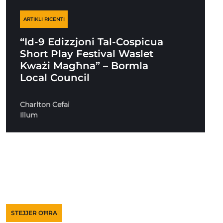
ARTIKLI RICENTI
“Id-9 Edizzjoni Tal-Cospicua
Short Play Festival Waslet
Kważi Magħna” – Bormla
Local Council
Charlton Cefai
Illum
STEJJER OĦRA