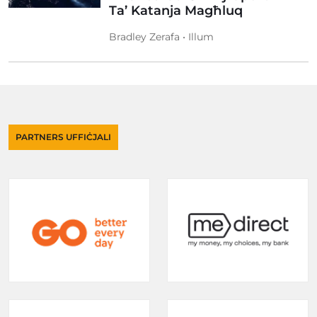
Ta’ Katanja Magħluq
Bradley Zerafa • Illum
PARTNERS UFFIĊJALI