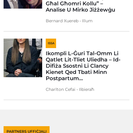
Għal Għomri Kollu” –
Analise U Mirko Jiżżewġu
Bernard Xuereb • Illum
ISSA
Ikompli L-Ġuri Tal-Omm Li
Qatlet Lit-Tliet Uliedha – Id-
Difiża Ssostni Li Clancy
Kienet Qed Tbati Minn
Postpartum…
Charlton Cefai • Ilbieraħ
PARTNERS UFFIĊJALI