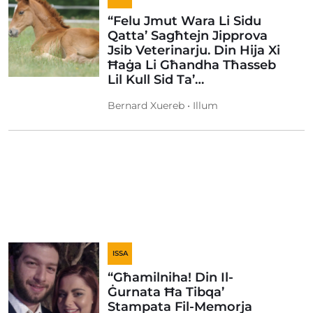
“Felu Jmut Wara Li Sidu
Qatta’ Sagħtejn Jipprova
Jsib Veterinarju. Din Hija Xi
Ħaġa Li Għandha Tħasseb
Lil Kull Sid Ta’…
Bernard Xuereb • Illum
ISSA
“Għamilniha! Din Il-
Ġurnata Ħa Tibqa’
Stampata Fil-Memorja