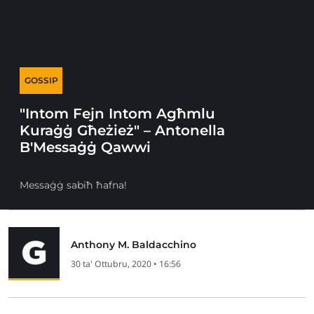
GOSSIP
"Intom Fejn Intom Agħmlu
Kuraġġ Għeżież" – Antonella
B'Messaġġ Qawwi
Messaġġ sabiħ ħafna!
Anthony M. Baldacchino
30 ta' Ottubru, 2020 • 16:56