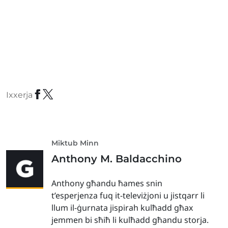
Ixxerja
Miktub Minn
Anthony M. Baldacchino
Anthony għandu ħames snin
t’esperjenza fuq it-televiżjoni u jistqarr li
llum il-ġurnata jispirah kulħadd għax
jemmen bi sħiħ li kulħadd għandu storja.