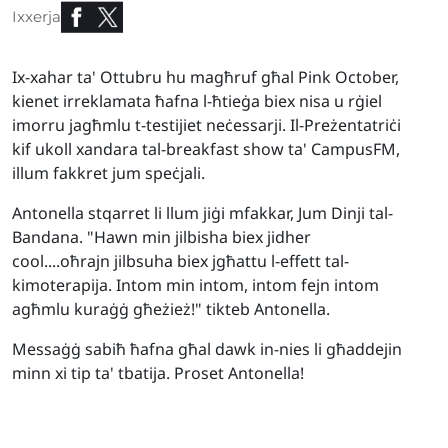
Ixxerja
Ix-xahar ta' Ottubru hu magħruf għal Pink October,
kienet irreklamata ħafna l-ħtieġa biex nisa u rġiel
imorru jagħmlu t-testijiet neċessarji. Il-Preżentatriċi
kif ukoll xandara tal-breakfast show ta' CampusFM,
illum fakkret jum speċjali.
Antonella stqarret li llum jiġi mfakkar, Jum Dinji tal-
Bandana. "Hawn min jilbisha biex jidher
cool....oħrajn jilbsuha biex jgħattu l-effett tal-
kimoterapija. Intom min intom, intom fejn intom
agħmlu kuraġġ għeżież!" tikteb Antonella.
Messaġġ sabiħ ħafna għal dawk in-nies li għaddejin
minn xi tip ta' tbatija. Proset Antonella!