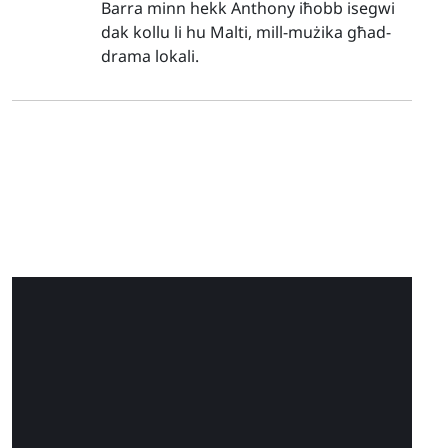
Barra minn hekk Anthony iħobb isegwi
dak kollu li hu Malti, mill-mużika għad-
drama lokali.