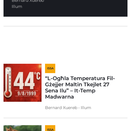
Bernard Xuereb
Illum
ISSA
“L-Ogħla Temperatura Fil-
Gżejjer Maltin Tkejlet 27
Sena Ilu” – It-Temp
Madwarna
Bernard Xuereb • Illum
ISSA