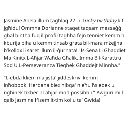
Jasmine Abela illum tagħlaq 22 - il-l
ucky birthday
kif
jgħidu! Ommha Dorianne xtaqet taqsam messaġġ
għal bintha fuq il-profil tagħha fejn tenniet kemm hi
kburija biha u kemm tinsab grata bil-mara mżejjna
b'kollox li saret illum il-ġurnata! "Is-Sena Li Għaddiet
Ma Kinitx L-Aħjar Waħda Għalik, Imma Bil-Karattru
Sod U L-Perseveranza Tiegħek Għaddejt Minnha."
"L-ebda kliem ma jista' jiddeskrivi kemm
inħobbok. Ħerqana biex nibqa' nieħu ħsiebek u
ngħinek tikber bl-aħjar mod possibbli." Awguri mill-
qalb Jasmine f'isem it-tim kollu ta' Gwida!