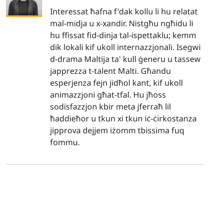
Interessat ħafna f'dak kollu li hu relatat
mal-midja u x-xandir. Nistgħu ngħidu li
hu ffissat fid-dinja tal-ispettaklu; kemm
dik lokali kif ukoll internazzjonali. Isegwi
d-drama Maltija ta' kull ġeneru u tassew
japprezza t-talent Malti. Għandu
esperjenza fejn jidħol kant, kif ukoll
animazzjoni għat-tfal. Hu jħoss
sodisfazzjon kbir meta jferraħ lil
ħaddieħor u tkun xi tkun iċ-ċirkostanza
jipprova dejjem iżomm tbissima fuq
fommu.