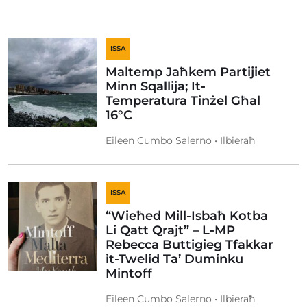
ISSA
Maltemp Jaħkem Partijiet
Minn Sqallija; It-
Temperatura Tinżel Għal
16°C
Eileen Cumbo Salerno • Ilbieraħ
ISSA
“Wieħed Mill-Isbaħ Kotba
Li Qatt Qrajt” – L-MP
Rebecca Buttigieg Tfakkar
it-Twelid Ta’ Duminku
Mintoff
Eileen Cumbo Salerno • Ilbieraħ