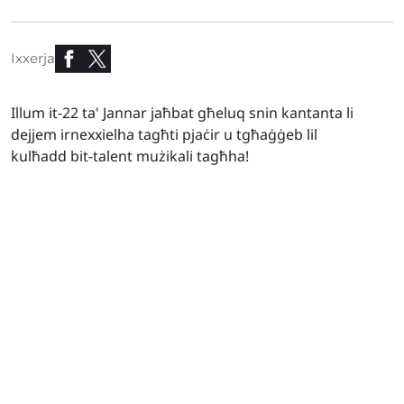
Ixxerja
Illum it-22 ta' Jannar jaħbat għeluq snin kantanta li
dejjem irnexxielha tagħti pjaċir u tgħaġġeb lil
kulħadd bit-talent mużikali tagħha!