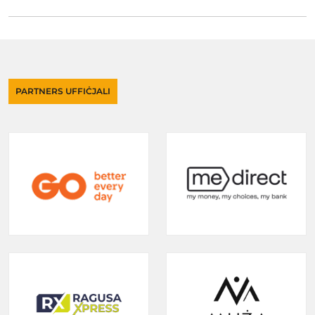
PARTNERS UFFIĊJALI