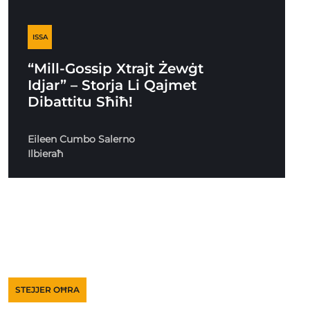
ISSA
“Mill-Gossip Xtrajt Żewġt
Idjar” – Storja Li Qajmet
Dibattitu Sħiħ!
Eileen Cumbo Salerno
Ilbieraħ
STEJJER OĦRA