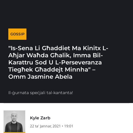
GOSSIP
"Is-Sena Li Għaddiet Ma Kinitx L-
Aħjar Waħda Għalik, Imma Bil-
Karattru Sod U L-Perseveranza
Tiegħek Għaddejt Minnha" –
Omm Jasmine Abela
Il-ġurnata speċjali tal-kantanta!
Kyle Zarb
22 ta' Jannar, 2021 • 19:01