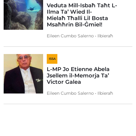
Veduta Mill-Isbaħ Taħt L-
Ilma Ta’ Wied Il-
Mielaħ Tħalli Lil Bosta
Msaħħrin Bil-Ġmiel!
Eileen Cumbo Salerno • Ilbieraħ
ISSA
L-MP Jo Etienne Abela
Jsellem il-Memorja Ta’
Victor Galea
Eileen Cumbo Salerno • Ilbieraħ