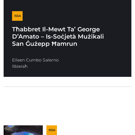
ISSA
Tħabbret Il-Mewt Ta’ George
D’Amato – Is-Soċjetà Mużikali
San Ġużepp Ħamrun
Eileen Cumbo Salerno
Ilbieraħ
ISSA