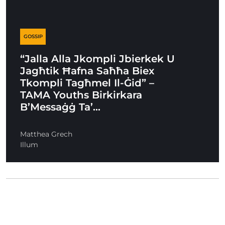
GOSSIP
“Jalla Alla Jkompli Jbierkek U
Jagħtik Ħafna Saħħa Biex
Tkompli Tagħmel Il-Ġid” –
TAMA Youths Birkirkara
B’Messaġġ Ta’…
Matthea Grech
Illum