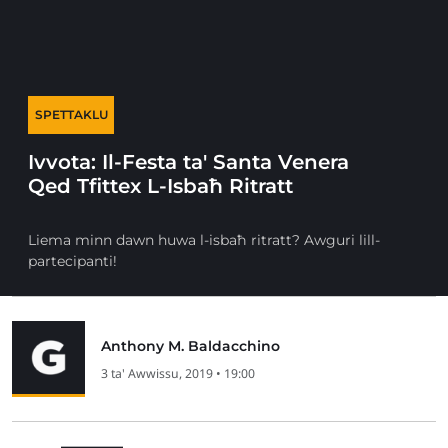
SPETTAKLU
Ivvota: Il-Festa ta' Santa Venera
Qed Tfittex L-Isbaħ Ritratt
Liema minn dawn huwa l-isbaħ ritratt? Awguri lill-
partecipanti!
Anthony M. Baldacchino
3 ta' Awwissu, 2019 • 19:00