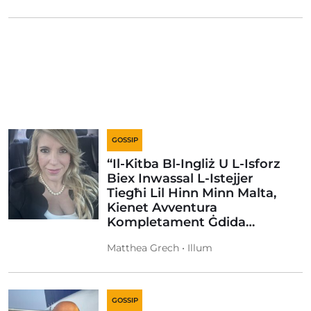
GOSSIP
“Il-Kitba Bl-Ingliż U L-Isforz
Biex Inwassal L-Istejjer
Tiegħi Lil Hinn Minn Malta,
Kienet Avventura
Kompletament Ġdida…
Matthea Grech • Illum
GOSSIP