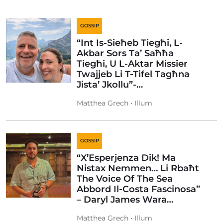
GOSSIP
“Int Is-Sieħeb Tiegħi, L-
Akbar Sors Ta’ Saħħa
Tiegħi, U L-Aktar Missier
Twajjeb Li T-Tifel Tagħna
Jista’ Jkollu”-…
Matthea Grech • Illum
GOSSIP
“X’Esperjenza Dik! Ma
Nistax Nemmen… Li Rbaħt
The Voice Of The Sea
Abbord Il-Costa Fascinosa”
– Daryl James Wara…
Matthea Grech • Illum