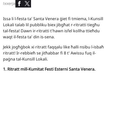
Ixxerja
Issa li l-festa ta' Santa Venera ġiet fi tmiema, l-Kunsill
Lokali talab lil pubbliku biex jibgħat r-ritratti tiegħu
tal-festa! Dawn ir-ritratti t'hawn isfel kollha ttieħdu
waqt il-festa ta' din is-sena.
Jekk jogħġbok xi ritratt faqqalu like ħalli nsibu l-isbaħ
ritratt! Ir-rebbieħ se jitħabbar fi 8 t' Awissu fuq il-
paġna tal-Kunsill Lokali.
1. Ritratt mill-Kumitat Festi Esterni Santa Venera.