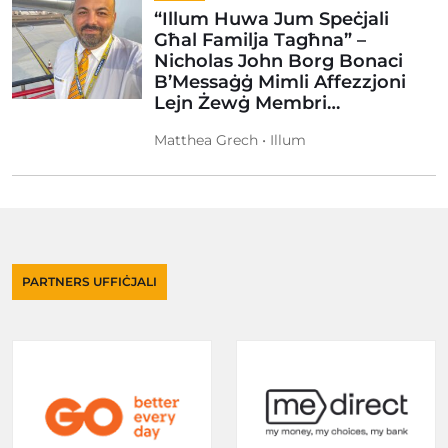
“Illum Huwa Jum Speċjali
Għal Familja Tagħna” –
Nicholas John Borg Bonaci
B’Messaġġ Mimli Affezzjoni
Lejn Żewġ Membri…
Matthea Grech • Illum
PARTNERS UFFIĊJALI