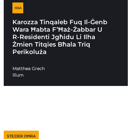
ISSA
Karozza Tinqaleb Fuq Il-Ġenb
Wara Ħabta F’Ħaż-Żabbar U
R-Residenti Jgħidu Li Ilha
Żmien Titqies Bħala Triq
Perikoluża
Matthea Grech
Illum
STEJJER OĦRA