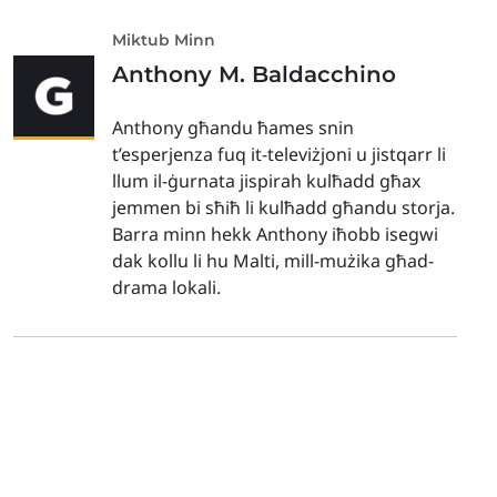
Miktub Minn
Anthony M. Baldacchino
Anthony għandu ħames snin
t’esperjenza fuq it-televiżjoni u jistqarr li
llum il-ġurnata jispirah kulħadd għax
jemmen bi sħiħ li kulħadd għandu storja.
Barra minn hekk Anthony iħobb isegwi
dak kollu li hu Malti, mill-mużika għad-
drama lokali.