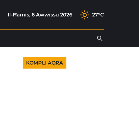
ok
gram
ok
outube
Il-Ħamis, 6 Awwissu 2026
27°C
KOMPLI AQRA