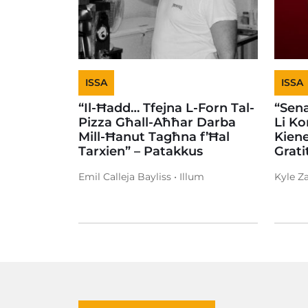
ISSA
ISSA
“Il-Ħadd… Tfejna L-Forn Tal-
“Sen
Pizza Għall-Aħħar Darba
Li K
Mill-Ħanut Tagħna f’Ħal
Kiene
Tarxien” – Patakkus
Grati
Emil Calleja Bayliss • Illum
Kyle Za