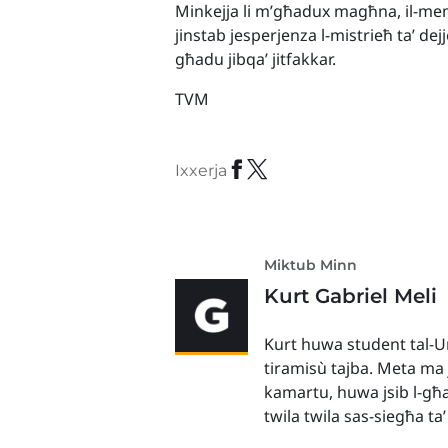
Minkejja li m’għadux magħna, il-m
jinstab jesperjenza l-mistrieħ ta’ de
għadu jibqa’ jitfakkar.
TVM
Ixxerja
Miktub Minn
Kurt Gabriel Meli
Kurt huwa student tal-Un
tiramisù tajba. Meta ma 
kamartu, huwa jsib l-għa
twila twila sas-siegħa ta