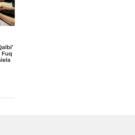
albi’
j Fuq
iela