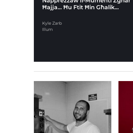
Napprezzaw Il-Mumenti Żgħar T
Ħajja… Ħu Ftit Ħin Għalik…
Kyle Zarb
Illum