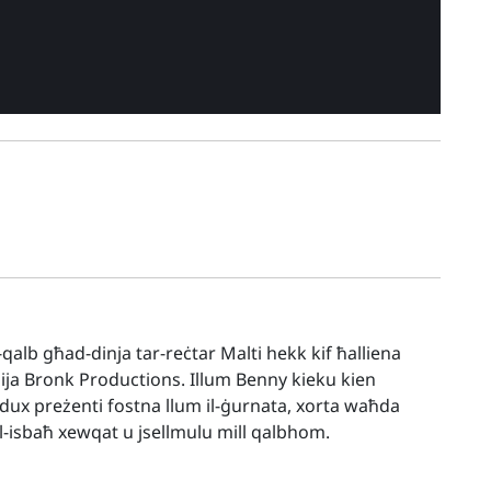
l-qalb għad-dinja tar-reċtar Malti hekk kif ħalliena
ija Bronk Productions. Illum Benny kieku kien
ux preżenti fostna llum il-ġurnata, xorta waħda
-isbaħ xewqat u jsellmulu mill qalbhom.