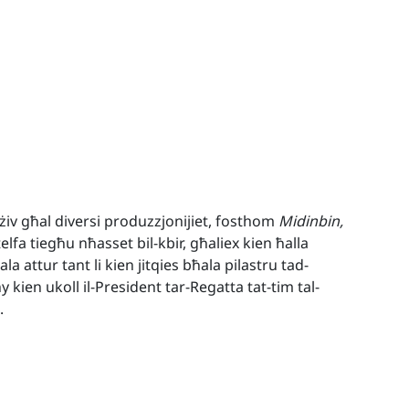
żiv għal diversi produzzjonijiet, fosthom
Midinbin,
-telfa tiegħu nħasset bil-kbir, għaliex kien ħalla
la attur tant li kien jitqies bħala pilastru tad-
kien ukoll il-President tar-Regatta tat-tim tal-
.