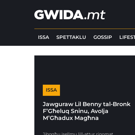
ISSA
SPETTAKLU
GOSSIP
LIFES
ISSA
Jawguraw Lil Benny tal-Bronk
F’Għeluq Sninu, Avolja
M’Għadux Magħna
Jibqgħu jsellmu lill-attur rinomat.