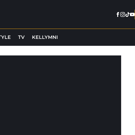
Facebo
Insta
Tikt
Y
TYLE
TV
KELLYMNI