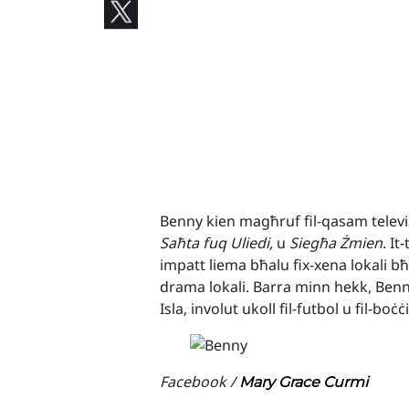
Benny kien magħruf fil-qasam televi
Saħta fuq Uliedi,
u
Siegħa Żmien
. It
impatt liema bħalu fix-xena lokali bħa
drama lokali. Barra minn hekk, Benny 
Isla, involut ukoll fil-futbol u fil-boċċi
Facebook /
Mary Grace Curmi