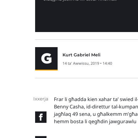
Kurt Gabriel Meli
14 ta' Awwissu, 2019 • 14:40
Ixxerja
Frar li għadda kien xahar ta’ swied i
Benny Casha, id-direttur tal-kumpan
jagħlaq 49 sena, u għalkemm m’għad
hemm bosta li qegħdin jawgurawlu l