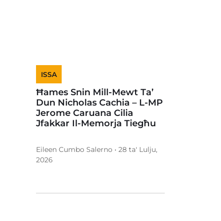
ISSA
Ħames Snin Mill-Mewt Ta’
Dun Nicholas Cachia – L-MP
Jerome Caruana Cilia
Jfakkar Il-Memorja Tiegħu
Eileen Cumbo Salerno • 28 ta' Lulju,
2026