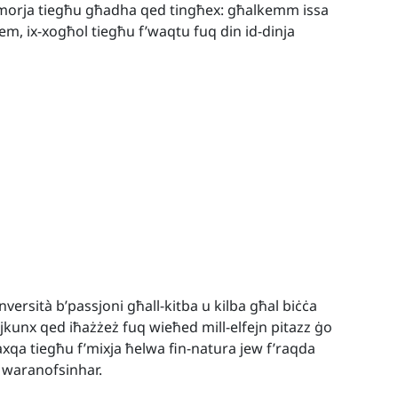
emorja tiegħu għadha qed tingħex: għalkemm issa
jjem, ix-xogħol tiegħu f’waqtu fuq din id-dinja
versità b’passjoni għall-kitba u kilba għal biċċa
jkunx qed iħażżeż fuq wieħed mill-elfejn pitazz ġo
xqa tiegħu f’mixja ħelwa fin-natura jew f’raqda
’ waranofsinhar.