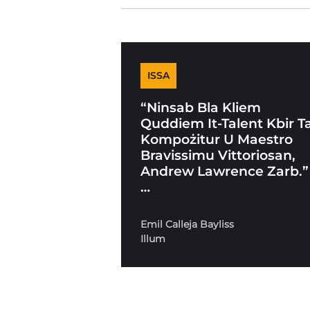
ISSA
“Ninsab Bla Kliem
Quddiem It-Talent Kbir Ta
Kompożitur U Maestro
Bravissimu Vittoriosan,
Andrew Lawrence Zarb.”
…
Emil Calleja Bayliss
Illum