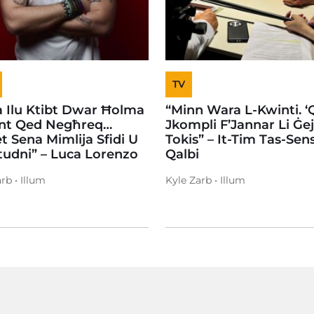
TV
a Ilu Ktibt Dwar Ħolma
“Minn Wara L-Kwinti. ‘Q
ont Qed Negħreq…
Jkompli F’Jannar Li Ġe
t Sena Mimlija Sfidi U
Tokis” – It-Tim Tas-Sens
tudni” – Luca Lorenzo
Qalbi
rb • Illum
Kyle Zarb • Illum