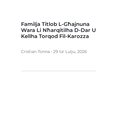
Familja Titlob L-Għajnuna
Wara Li Nħarqitilha D-Dar U
Kellha Torqod Fil-Karozza
Cristian Tonna • 29 ta' Lulju, 2026