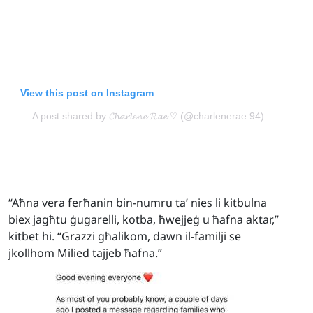
View this post on Instagram
A post shared by 𝓒𝓱𝓪𝓻𝓵𝓮𝓷𝓮 𝓡𝓪𝓮 ♡ (@charlenerae.94)
“Aħna vera ferħanin bin-numru ta’ nies li kitbulna
biex jagħtu ġugarelli, kotba, ħwejjeġ u ħafna aktar,”
kitbet hi. “Grazzi għalikom, dawn il-familji se
jkollhom Milied tajjeb ħafna.”