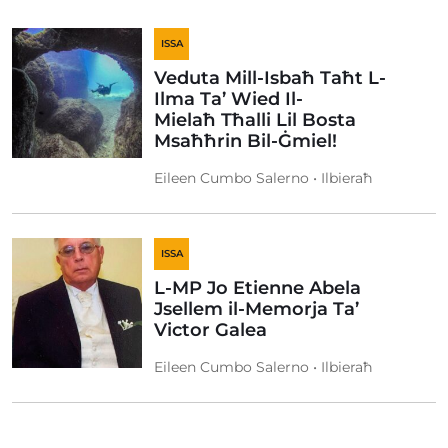
ISSA
Veduta Mill-Isbaħ Taħt L-
Ilma Ta’ Wied Il-
Mielaħ Tħalli Lil Bosta
Msaħħrin Bil-Ġmiel!
Eileen Cumbo Salerno • Ilbieraħ
ISSA
L-MP Jo Etienne Abela
Jsellem il-Memorja Ta’
Victor Galea
Eileen Cumbo Salerno • Ilbieraħ