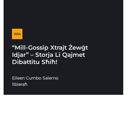
ISSA
“Mill-Gossip Xtrajt Żewġt
Idjar” – Storja Li Qajmet
Dibattitu Sħiħ!
Eileen Cumbo Salerno
Ilbieraħ