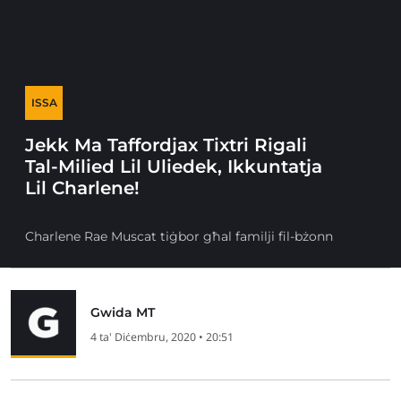
ISSA
Jekk Ma Taffordjax Tixtri Rigali
Tal-Milied Lil Uliedek, Ikkuntatja
Lil Charlene!
Charlene Rae Muscat tiġbor għal familji fil-bżonn
Gwida MT
4 ta' Diċembru, 2020 • 20:51