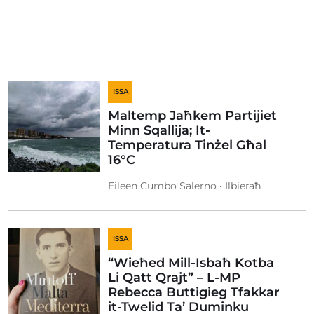
ISSA
Maltemp Jaħkem Partijiet
Minn Sqallija; It-
Temperatura Tinżel Għal
16°C
Eileen Cumbo Salerno • Ilbieraħ
ISSA
“Wieħed Mill-Isbaħ Kotba
Li Qatt Qrajt” – L-MP
Rebecca Buttigieg Tfakkar
it-Twelid Ta’ Duminku