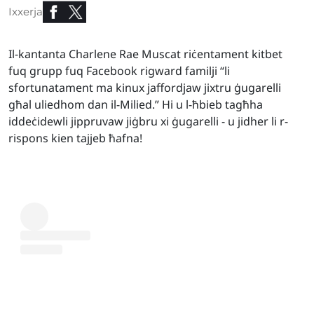
Ixxerja
Il-kantanta Charlene Rae Muscat riċentament kitbet
fuq grupp fuq Facebook rigward familji “li
sfortunatament ma kinux jaffordjaw jixtru ġugarelli
għal uliedhom dan il-Milied.” Hi u l-ħbieb tagħha
iddeċidewli jippruvaw jiġbru xi ġugarelli - u jidher li r-
rispons kien tajjeb ħafna!