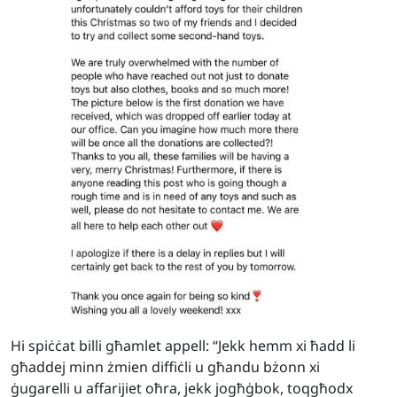
Hi spiċċat billi għamlet appell: “Jekk hemm xi ħadd li
għaddej minn żmien diffiċli u għandu bżonn xi
ġugarelli u affarijiet oħra, jekk jogħġbok, toqgħodx