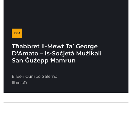
ISSA
Tħabbret Il-Mewt Ta’ George
D’Amato – Is-Soċjetà Mużikali
San Ġużepp Ħamrun
Eileen Cumbo Salerno
Ilbieraħ