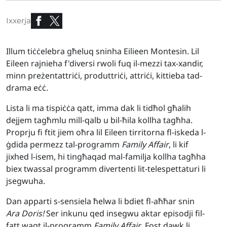
Ixxerja
Illum tiċċelebra għeluq sninha Eilieen Montesin. Lil
Eileen rajnieha f'diversi rwoli fuq il-mezzi tax-xandir,
minn preżentattriċi, produttriċi, attriċi, kittieba tad-
drama eċċ.
Lista li ma tispiċċa qatt, imma dak li tidħol għalih
dejjem tagħmlu mill-qalb u bil-ħila kollha tagħha.
Proprju fi ftit jiem oħra lil Eileen tirritorna fl-iskeda l-
ġdida permezz tal-programm
Family Affair
, li kif
jixhed l-isem, hi tingħaqad mal-familja kollha tagħha
biex twassal programm divertenti lit-telespettaturi li
jsegwuha.
Dan apparti s-sensiela ħelwa li bdiet fl-aħħar snin
Ara Doris!
Ser inkunu qed insegwu aktar episodji fil-
fatt waqt il-programm
Family Affair
. Fost dawk li