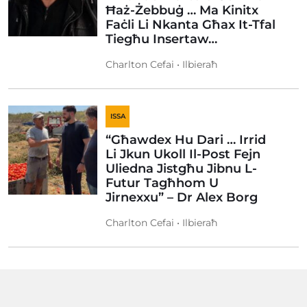
Ħaż-Żebbuġ … Ma Kinitx
Faċli Li Nkanta Għax It-Tfal
Tiegħu Insertaw…
Charlton Cefai • Ilbieraħ
ISSA
“Għawdex Hu Dari … Irrid
Li Jkun Ukoll Il-Post Fejn
Uliedna Jistgħu Jibnu L-
Futur Tagħhom U
Jirnexxu” – Dr Alex Borg
Charlton Cefai • Ilbieraħ