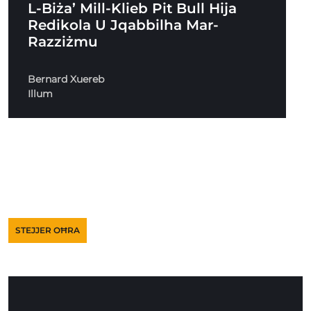
L-Biża’ Mill-Klieb Pit Bull Hija
Redikola U Jqabbilha Mar-
Razziżmu
Bernard Xuereb
Illum
STEJJER OĦRA