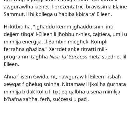
awgurawlha kienet il-preżentatriċi bravissima Elaine
Sammut, li hi kollega u ħabiba kbira ta' Eileen.
Hi kitbitilha, "Jgħaddu kemm jgħaddu snin, inti
dejjem tibqa' l-Eileen li jħobbu n-nies, ċajtiera, umli u
mimlija enerġija. Il-Bambin miegħek. Kompli
ferraħna għażiża." Xerrdet anke ritratti mill-
programm tagħha
Nisa Ta' Suċċess
meta stiednet lil
Eileen.
Aħna f'isem Gwida.mt, nawguraw lil Eileen l-isbaħ
xewqat f'għeluq sninha. Nittamaw li jkollha ġurnata
mimlija b'dak kollu li tixtieq qalbha u sena mimlija
b'ħafna saħħa, ferħ, suċċessi u paċi.