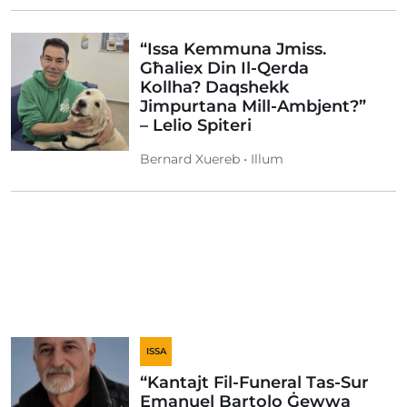
“Issa Kemmuna Jmiss.
Għaliex Din Il-Qerda
Kollha? Daqshekk
Jimpurtana Mill-Ambjent?”
– Lelio Spiteri
Bernard Xuereb • Illum
ISSA
“Kantajt Fil-Funeral Tas-Sur
Emanuel Bartolo Ġewwa