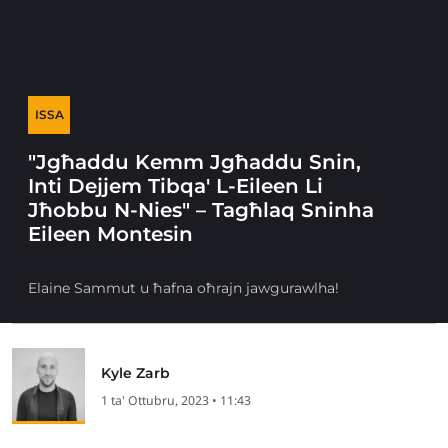
ISSA
"Jgħaddu Kemm Jgħaddu Snin,
Inti Dejjem Tibqa' L-Eileen Li
Jħobbu N-Nies" – Tagħlaq Sninha
Eileen Montesin
Elaine Sammut u ħafna oħrajn jawgurawlha!
Kyle Zarb
1 ta' Ottubru, 2023 • 11:43