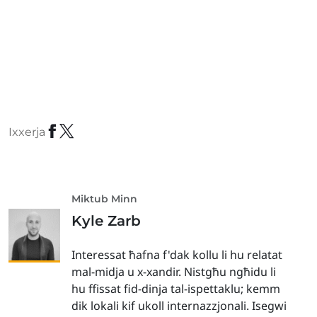
Ixxerja
Miktub Minn
Kyle Zarb
Interessat ħafna f'dak kollu li hu relatat
mal-midja u x-xandir. Nistgħu ngħidu li
hu ffissat fid-dinja tal-ispettaklu; kemm
dik lokali kif ukoll internazzjonali. Isegwi