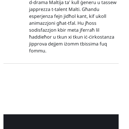
d-drama Maltija ta' kull ġeneru u tassew
japprezza t-talent Malti. Għandu
esperjenza fejn jidħol kant, kif ukoll
animazzjoni għat-tfal. Hu jħoss
sodisfazzjon kbir meta jferraħ lil
ħaddieħor u tkun xi tkun iċ-ċirkostanza
jipprova dejjem iżomm tbissima fuq
fommu.