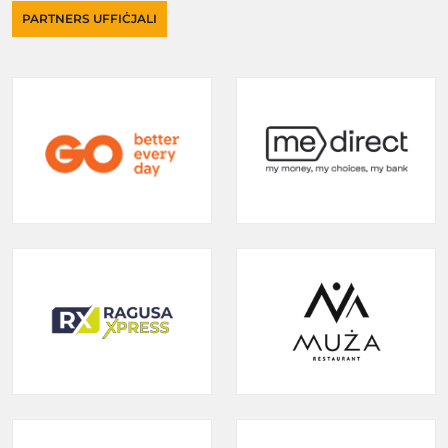
PARTNERS UFFIĊJALI