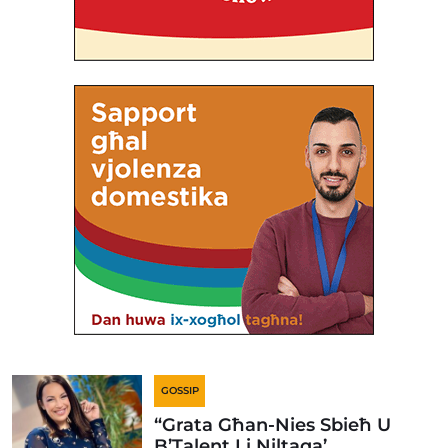
GOSSIP
“Grata Għan-Nies Sbieħ U
B’Talent Li Niltaqa’