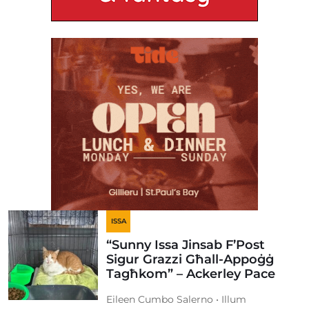
ISSA
“Sunny Issa Jinsab F’Post
Sigur Grazzi Għall-Appoġġ
Tagħkom” – Ackerley Pace
Eileen Cumbo Salerno • Illum