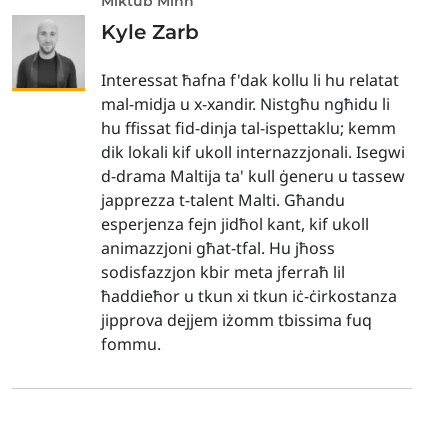
Miktub Minn
Kyle Zarb
Interessat ħafna f'dak kollu li hu relatat
mal-midja u x-xandir. Nistgħu ngħidu li
hu ffissat fid-dinja tal-ispettaklu; kemm
dik lokali kif ukoll internazzjonali. Isegwi
d-drama Maltija ta' kull ġeneru u tassew
japprezza t-talent Malti. Għandu
esperjenza fejn jidħol kant, kif ukoll
animazzjoni għat-tfal. Hu jħoss
sodisfazzjon kbir meta jferraħ lil
ħaddieħor u tkun xi tkun iċ-ċirkostanza
jipprova dejjem iżomm tbissima fuq
fommu.