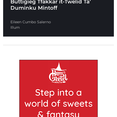
Buttigieg Tfakkar it-Twelid Ta’
Duminku Mintoff
Eileen Cumbo Salerno
Illum