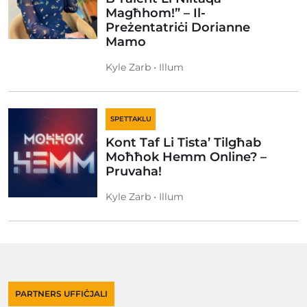
Magħhom!” – Il-
Preżentatriċi Dorianne
Mamo
Kyle Zarb • Illum
SPETTAKLU
Kont Taf Li Tista’ Tilgħab
Moħħok Hemm Online? –
Pruvaha!
Kyle Zarb • Illum
PARTNERS UFFIĊJALI