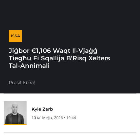
ISSA
Jiġbor €1,106 Waqt Il-Vjaġġ
Tiegħu Fi Sqallija B’Risq Xelters
Tal-Annimali
Prosit kbira!
Kyle Zarb
10 ta' Mejju, 2026 • 19:44