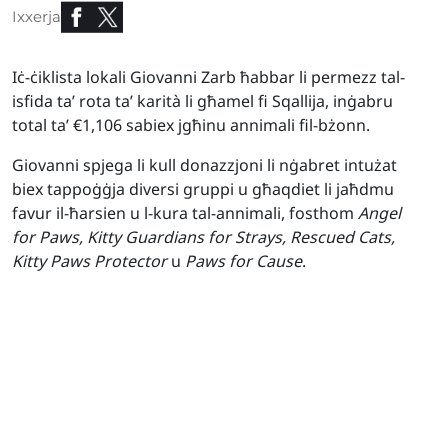
Ixxerja
Iċ-ċiklista lokali Giovanni Zarb ħabbar li permezz tal-
isfida ta’ rota ta’ karità li għamel fi Sqallija, inġabru
total ta’ €1,106 sabiex jgħinu annimali fil-bżonn.
Giovanni spjega li kull donazzjoni li nġabret intużat
biex tappoġġja diversi gruppi u għaqdiet li jaħdmu
favur il-ħarsien u l-kura tal-annimali, fosthom
Angel
for Paws, Kitty Guardians for Strays, Rescued Cats,
Kitty Paws Protector
u
Paws for Cause
.