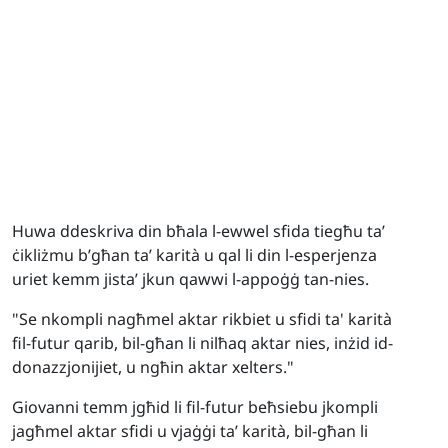
Huwa ddeskriva din bħala l-ewwel sfida tiegħu ta’
ċikliżmu b’għan ta’ karità u qal li din l-esperjenza
uriet kemm jista’ jkun qawwi l-appoġġ tan-nies.
"Se nkompli nagħmel aktar rikbiet u sfidi ta' karità
fil-futur qarib, bil-għan li nilħaq aktar nies, inżid id-
donazzjonijiet, u ngħin aktar xelters."
Giovanni temm jgħid li fil-futur beħsiebu jkompli
jagħmel aktar sfidi u vjaġġi ta’ karità, bil-għan li