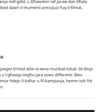
rrenja mill-ġdid. L-Għawdxin taf jaraw dan bħala
ibed dawn il-mumenti prezzjużi fuq il-filmat.
ss
 jsegwi b’mod attiv ix-xena mużikali lokali. Id-dinja
h u l-għaxqa tiegħu jara xows differenti. Biex
t imur ħdejn il-baħar u fil-kampanja, hemm isib ftit
nn.