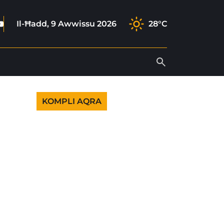
ook
agram
tok
outube
Il-Ħadd, 9 Awwissu 2026
28°C
KOMPLI AQRA