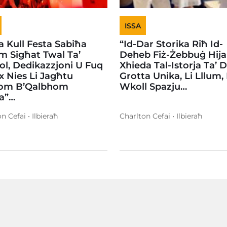
ISSA
 Kull Festa Sabiħa
“Id-Dar Storika Riħ Id-
 Sigħat Twal Ta’
Deheb Fiż-Żebbuġ Hija
l, Dedikazzjoni U Fuq
Xhieda Tal-Istorja Ta’ Di
x Nies Li Jagħtu
Grotta Unika, Li Lllum, 
om B’Qalbhom
Wkoll Spazju…
ha”…
n Cefai • Ilbieraħ
Charlton Cefai • Ilbieraħ