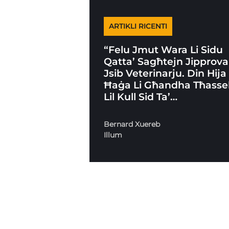
ARTIKLI RICENTI
“Felu Jmut Wara Li Sidu
Qatta’ Sagħtejn Jipprova
Jsib Veterinarju. Din Hija
Ħaġa Li Għandha Tħass
Lil Kull Sid Ta’…
Bernard Xuereb
Illum