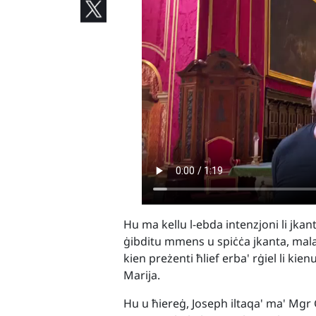
Hu ma kellu l-ebda intenzjoni li jka
ġibditu mmens u spiċċa jkanta, mala
kien preżenti ħlief erba' rġiel li kie
Marija.
Hu u ħiereġ, Joseph iltaqa' ma' Mgr 