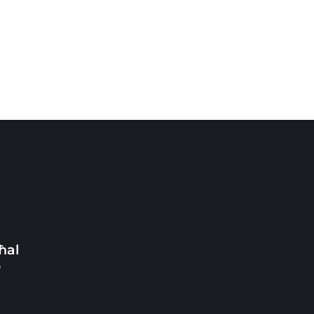
ħal
o