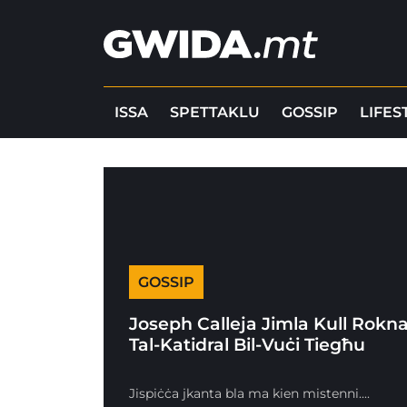
ISSA
SPETTAKLU
GOSSIP
LIFES
GOSSIP
Joseph Calleja Jimla Kull Rokn
Tal-Katidral Bil-Vuċi Tiegħu
Jispiċċa jkanta bla ma kien mistenni....