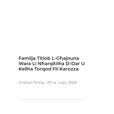
Familja Titlob L-Għajnuna
Wara Li Nħarqitilha D-Dar U
Kellha Torqod Fil-Karozza
Cristian Tonna • 29 ta' Lulju, 2026