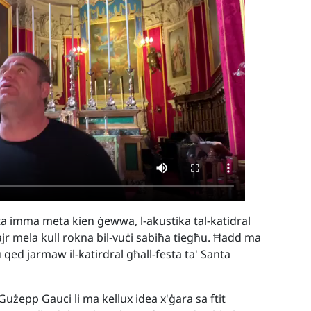
nta imma meta kien ġewwa, l-akustika tal-katidral
jr mela kull rokna bil-vuċi sabiħa tiegħu. Ħadd ma
nu qed jarmaw il-katirdral għall-festa ta' Santa
Gużepp Gauci li ma kellux idea x'ġara sa ftit