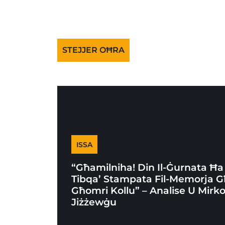
STEJJER OĦRA
ISSA
“Għamilniha! Din Il-Ġurnata Ħa
Tibqa’ Stampata Fil-Memorja G
Għomri Kollu” – Analise U Mirk
Jiżżewġu