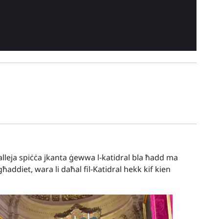
alleja spiċċa jkanta ġewwa l-katidral bla ħadd ma
addiet, wara li daħal fil-Katidral hekk kif kien