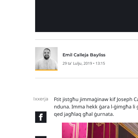
Emil Calleja Bayliss
29 ta' Lulju, 2019 • 13:15
Ixxerja
Ftit jistgħu jimmaġinaw kif Joseph C
nduna. Imma hekk ġara l-ġimgħa li għ
qed jagħlaq għal ġurnata.