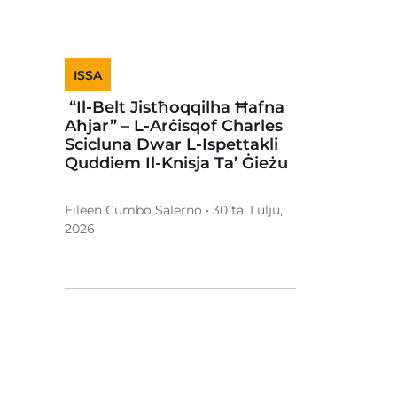
ISSA
“Il-Belt Jistħoqqilha Ħafna
Aħjar” – L-Arċisqof Charles
Scicluna Dwar L-Ispettakli
Quddiem Il-Knisja Ta’ Ġieżu
Eileen Cumbo Salerno • 30 ta' Lulju,
2026