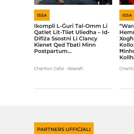
ISSA
ISSA
Ikompli L-Ġuri Tal-Omm Li
“Wara
Qatlet Lit-Tliet Uliedha – Id-
Hemm
Difiża Ssostni Li Clancy
Xogħo
Kienet Qed Tbati Minn
Kollo
Postpartum…
Ħinh
Koll
Charlton Cefai • Ilbieraħ
Charlto
PARTNERS UFFIĊJALI