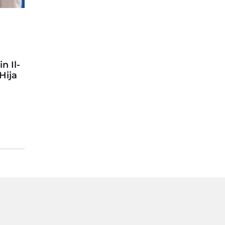
n Il-
Hija