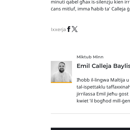
minuti qabel għax is-silenzju kien i
ċans mitluf, imma ħabib ta' Calleja ġ
Ixxerja
Miktub Minn
Emil Calleja Bayli
Iħobb il-lingwa Maltija u
tal-ispettaklu taffaxxina
jirrilassa Emil jieħu gos
kwiet ’il bogħod mill-ġe