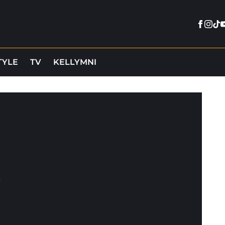
Faceb
Inst
Tik
Y
TYLE
TV
KELLYMNI
a