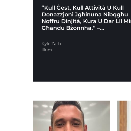
“Kull Ġest, Kull Attività U Kull
Donazzjoni Jgħinuna Nibqgħu
Noffru Dinjità, Kura U Dar Lil M
Għandu Bżonnha.” –…
Kyle Zarb
Illum