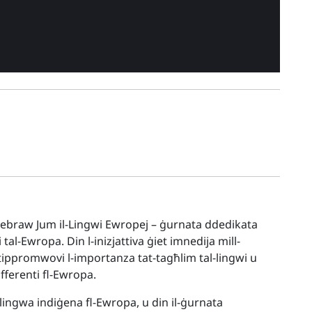
ċelebraw Jum il-Lingwi Ewropej – ġurnata ddedikata
 tal-Ewropa. Din l-inizjattiva ġiet imnedija mill-
i tippromwovi l-importanza tat-tagħlim tal-lingwi u
ifferenti fl-Ewropa.
ingwa indiġena fl-Ewropa, u din il-ġurnata