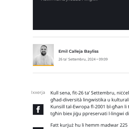
Emil Calleja Bayliss
26 ta' Settembru, 2024 • 09:09
Ixxerja
Kull sena, fit-26 ta’ Settembru, niċ
għad-diversità lingwistika u kulturali
Kunsill tal-Ewropa fl-2001 bl-għan l
tgħin biex jiġu ppreservati l-lingwi d
Fatt kurjuż hu li hemm madwar 225 l