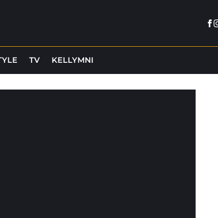
Fa
I
TYLE
TV
KELLYMNI
?