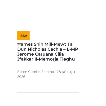
ISSA
Ħames Snin Mill-Mewt Ta’
Dun Nicholas Cachia – L-MP
Jerome Caruana Cilia
Jfakkar Il-Memorja Tiegħu
Eileen Cumbo Salerno • 28 ta' Lulju,
2026