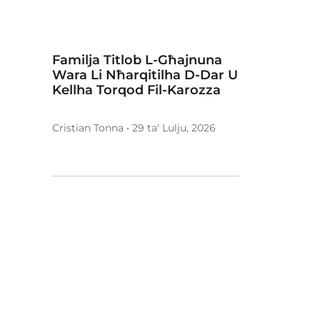
Familja Titlob L-Għajnuna
Wara Li Nħarqitilha D-Dar U
Kellha Torqod Fil-Karozza
Cristian Tonna • 29 ta' Lulju, 2026