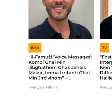
ISSA
TV
“Il-Famużi ‘Voice Messages’:
“Fost 
Komdi Għal Min
Inter
Jibgħathom Għax Jeħles
Kien 
Malajr, Imma Irritanti Għal
Diffi
Min Jirċivihom” –…
Ħalli
Kyle Zarb • Illum
Kyle Za