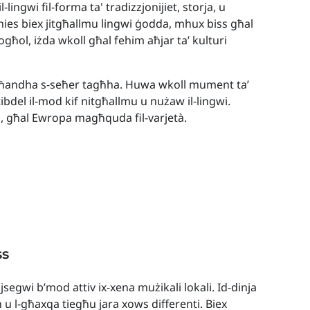
-lingwi fil-forma ta' tradizzjonijiet, storja, u
n-nies biex jitgħallmu lingwi ġodda, mhux biss għal
għol, iżda wkoll għal fehim aħjar ta’ kulturi
wa għandha s-seħer tagħha. Huwa wkoll mument ta’
 tibdel il-mod kif nitgħallmu u nużaw il-lingwi.
à, għal Ewropa magħquda fil-varjetà.
ss
 jsegwi b’mod attiv ix-xena mużikali lokali. Id-dinja
h u l-għaxqa tiegħu jara xows differenti. Biex