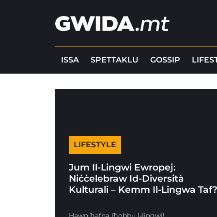
ISSA
SPETTAKLU
GOSSIP
LIFES
LIFESTYLE
Jum Il-Lingwi Ewropej:
Niċċelebraw Id-Diversità
Kulturali – Kemm Il-Lingwa Taf
Hawn ħafna jħobbu l-lingwi!