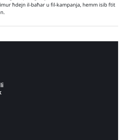
t imur ħdejn il-baħar u fil-kampanja, hemm isib ftit
nn.
li
x