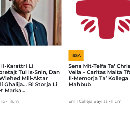
ISSA
Il-Karattri Li
Sena Mit-Telfa Ta’ Chri
pretajt Tul Is-Snin, Dan
Vella – Caritas Malta T
Wieħed Mill-Aktar
Il-Memorja Ta’ Kollega
ċli Għalija… Bi Storja Li
Maħbub
et Marka…
rb • Illum
Emil Calleja Bayliss • Illum