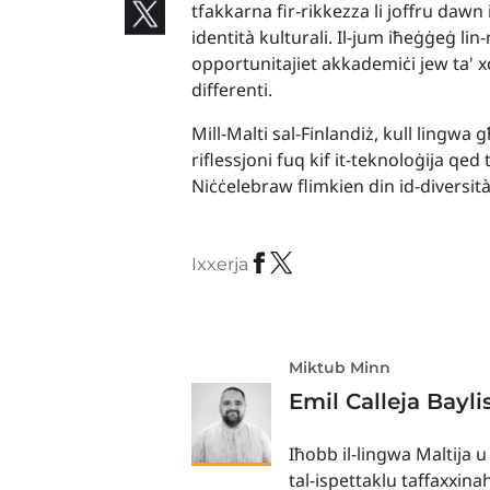
tfakkarna fir-rikkezza li joffru dawn il
identità kulturali. Il-jum iħeġġeġ li
opportunitajiet akkademiċi jew ta' xo
differenti.
Mill-Malti sal-Finlandiż, kull ling
riflessjoni fuq kif it-teknoloġija qed
Niċċelebraw flimkien din id-diversit
Ixxerja
Miktub Minn
Emil Calleja Bayli
Iħobb il-lingwa Maltija u
tal-ispettaklu taffaxxina