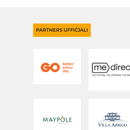
PARTNERS UFFIĊJALI