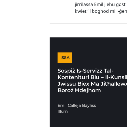
jirrilassa Emil jieħu gos
kwiet ’il bogħod mill-ġe
ISSA
Sospiż Is-Servizz Tal-
Kontenituri Blu – Il-Kunsil
Jwissu Biex Ma Jitħallew
Boroż Ħdejhom
Emil Calleja Bayliss
Illum