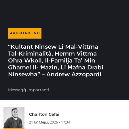
ARTIKLI RICENTI
“Kultant Ninsew Li Mal-Vittma
Tal-Kriminalità, Hemm Vittma
Oħra Wkoll, Il-Familja Ta’ Min
Għamel Il- Ħazin, Li Ħafna Drabi
Ninsewha” – Andrew Azzopardi
Messaġġ importanti.
Charlton Cefai
21 ta' Mejju, 2026 • 17:34