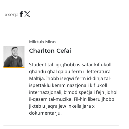
Ixxerja
Miktub Minn
Charlton Cefai
Student tal-liġi, jħobb is-safar kif ukoll
għandu għal qalbu ferm il-letteratura
Maltija. Iħobb isegwi ferm id-dinja tal-
ispettaklu kemm nazzjonali kif ukoll
internazzjonali, b’mod speċjali fejn jidħol
il-qasam tal-mużika. Fil-ħin liberu jħobb
jikteb u jaqra jew inkella jara xi
dokumentarju.