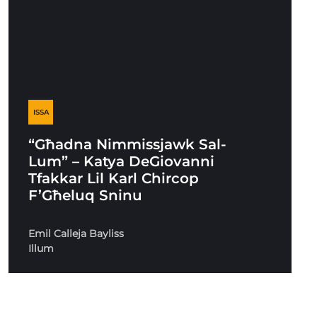
ISSA
“Għadna Nimmissjawk Sal-
Lum” – Katya DeGiovanni
Tfakkar Lil Karl Chircop
F’Għeluq Sninu
Emil Calleja Bayliss
Illum