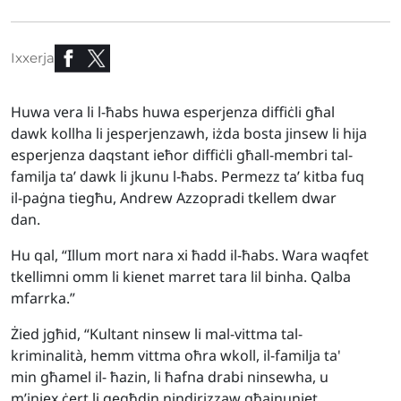
Ixxerja
Huwa vera li l-ħabs huwa esperjenza diffiċli għal
dawk kollha li jesperjenzawh, iżda bosta jinsew li hija
esperjenza daqstant ieħor diffiċli għall-membri tal-
familja ta’ dawk li jkunu l-ħabs. Permezz ta’ kitba fuq
il-paġna tiegħu, Andrew Azzopradi tkellem dwar
dan.
Hu qal, “Illum mort nara xi ħadd il-ħabs. Wara waqfet
tkellimni omm li kienet marret tara lil binha. Qalba
mfarrka.”
Żied jgħid, “Kultant ninsew li mal-vittma tal-
kriminalità, hemm vittma oħra wkoll, il-familja ta'
min għamel il- ħazin, li ħafna drabi ninsewha, u
m’iniex ċert li qegħdin nindirizzaw għajnuniet