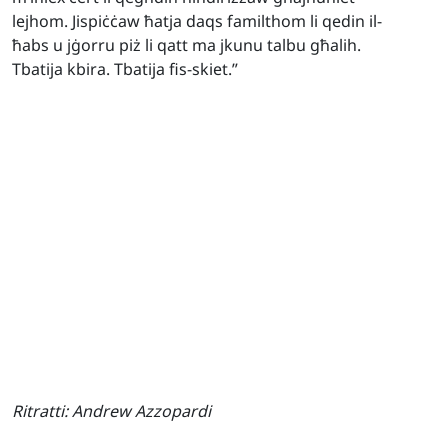
lejhom. Jispiċċaw ħatja daqs familthom li qedin il-
ħabs u jġorru piż li qatt ma jkunu talbu għalih.
Tbatija kbira. Tbatija fis-skiet.”
Ritratti:
Andrew Azzopardi