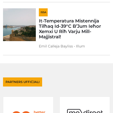
ISSA
It-Temperatura Mistennija
Tilħaq Id-39°C B’Jum Ieħor
Xemxi U Riħ Varju Mill-
Majjistral!
Emil Calleja Bayliss • Illum
PARTNERS UFFIĊJALI