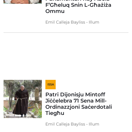
F’Għeluq Snin L-Għażiża
Ommu
Emil Calleja Bayliss • Illum
ISSA
Patri Dijonisju Mintoff
Jiċċelebra 71 Sena Mill-
Ordinazzjoni Saċerdotali
Tiegħu
Emil Calleja Bayliss • Illum