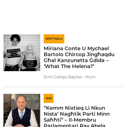
SPETTAKLU
Miriana Conte U Mychael
Bartolo Chircop Jingħaqdu
Għal Kanzunetta Ġdida –
‘What The Helena?’
Emil Calleja Bayliss • Illum
ISSA
“Kemm Nixtieq Li Nkun
Nista’ Nagħtik Parti Minn
Saħħti” – Il-Membru
Parlamentari Ray Abela