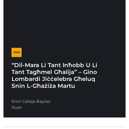
ISSA
“Dil-Mara Li Tant Inħobb U Li
Tant Tagħmel Għalija” – Gino
Lombardi Jiċċelebra Għeluq
Snin L-Għażiża Martu
Emil Calleja Bayliss
Illum