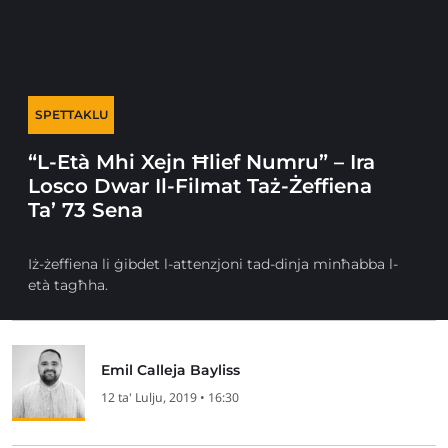
SPETTAKLU
“L-Età Mhi Xejn Ħlief Numru” – Ira
Losco Dwar Il-Filmat Taż-Żeffiena
Ta’ 73 Sena
Iż-żeffiena li ġibdet l-attenzjoni tad-dinja minħabba l-
età tagħha.
Emil Calleja Bayliss
12 ta' Lulju, 2019 • 16:30