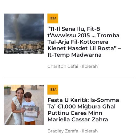
ISSA
“11-Il Sena Ilu, Fit-8
t’Awwissu 2015 … Tromba
Tal-Arja Fil-Kottonera
Kienet Ħasdet Lil Bosta” –
It-Temp Madwarna
Charlton Cefai • Ilbieraħ
ISSA
Festa U Karità: Is-Somma
Ta’ €1,000 Miġbura Għal
Puttinu Cares Minn
Mariella Cassar Zahra
Bradley Zerafa • Ilbieraħ