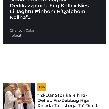
Dedikazzjoni U Fuq Kollox Nies
Li Jagħtu Ħinhom B’Qalbhom
Kollha”…
Charlton Cefai
Ilbieraħ
ISSA
“Id-Dar Storika Riħ Id-
Deheb Fiż-Żebbuġ Hija
Xhieda Tal-Istorja Ta’ Din Il-