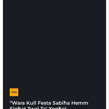
ISSA
“Wara Kull Festa Sabiħa Hemm
Sigħat Twal Ta’ Xogħol,