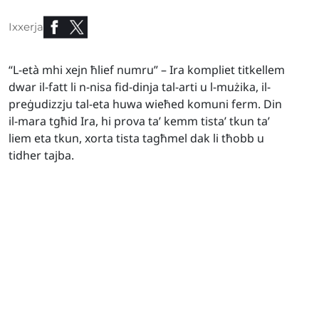
Ixxerja
“L-età mhi xejn ħlief numru” – Ira kompliet titkellem
dwar il-fatt li n-nisa fid-dinja tal-arti u l-mużika, il-
preġudizzju tal-eta huwa wieħed komuni ferm. Din
il-mara tgħid Ira, hi prova ta’ kemm tista’ tkun ta’
liem eta tkun, xorta tista tagħmel dak li tħobb u
tidher tajba.