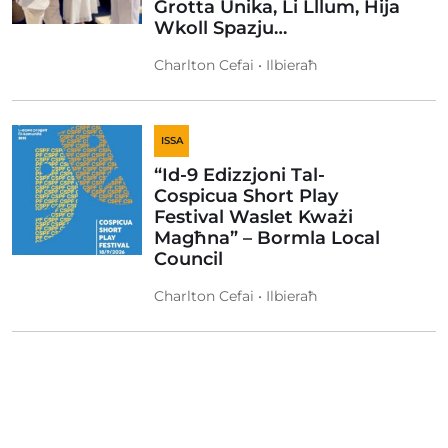
Grotta Unika, Li Lllum, Hija
Wkoll Spazju…
Charlton Cefai • Ilbieraħ
ISSA
“Id-9 Edizzjoni Tal-
Cospicua Short Play
Festival Waslet Kważi
Magħna” – Bormla Local
Council
Charlton Cefai • Ilbieraħ