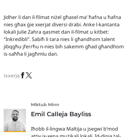
Jidher li dan il-filmat niżel għasel ma’ ħafna u ħafna
nies għax ġie xxerjat diversi drabi. Anke l-kantanta
lokali Julie Zahra qasmet dan il-filmat u kitbet:
“Inkredibli”. Sabiħ li tara nies li għandhom talent
jibqgħu jferrħu n-nies bih sakemm għad għandhom
is-saħħa li jagħmlu dan.
Ixxerja
Miktub Minn
Emil Calleja Bayliss
Iħobb il-lingwa Maltija u jsegwi b’mod
attiv ix-xena mużikali lokali. Id-dinja tal-