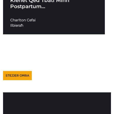
Kienet Qed Tbati Minn
Postpartum…
Charlton Cefai
Ilbieraħ
STEJJER OĦRA