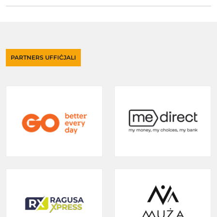
PARTNERS UFFIĊJALI