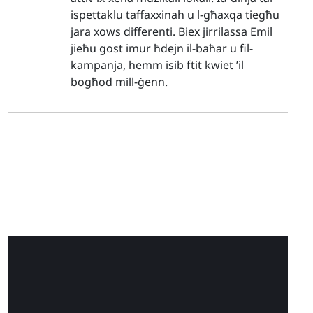
ispettaklu taffaxxinah u l-għaxqa tiegħu
jara xows differenti. Biex jirrilassa Emil
jieħu gost imur ħdejn il-baħar u fil-
kampanja, hemm isib ftit kwiet ’il
bogħod mill-ġenn.