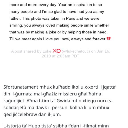
more and more every day. Your an inspiration to so
many people and I’m so glad to have had you as my
father. This photo was taken in Paris and we were
smiling, you always loved making people smile whether
that was by making a joke or by helping those in need.
Till we meet again I love you now, always and forever
A post shared by
Luke
(@lukechetcuti) on Jun 16,
2019 at 2:03am PDT
Sfortunatament mhux kulħadd ikollu x-xorti li jqatta’
din il-ġurnata mal-għażiż missieru għal ħafna
raġunijiet. Aħna t-tim ta’ Gwida.mt nixtiequ nuru s-
solidarjet
à
ma dawk il-persuni kollha li lum mhux
qed jiċċelebraw dan il-jum.
L-istorja ta’ Hugo tista' ssibha f’dan il-filmat minn