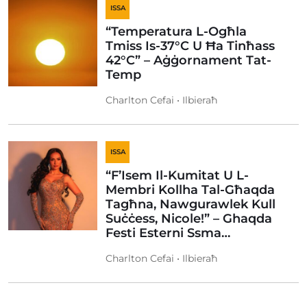
ISSA
“Temperatura L-Ogħla
Tmiss Is-37°C U Ħa Tinħass
42°C” – Aġġornament Tat-
Temp
Charlton Cefai • Ilbieraħ
ISSA
“F’Isem Il-Kumitat U L-
Membri Kollha Tal-Għaqda
Tagħna, Nawgurawlek Kull
Suċċess, Nicole!” – Ghaqda
Festi Esterni Ssma…
Charlton Cefai • Ilbieraħ