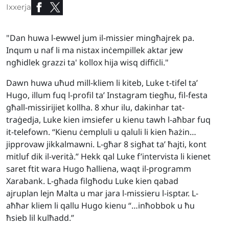
Ixxerja
"Dan huwa l-ewwel jum il-missier mingħajrek pa.
Inqum u naf li ma nistax inċempillek aktar jew
ngħidlek grazzi ta' kollox hija wisq diffiċli."
Dawn huwa uħud mill-kliem li kiteb, Luke t-tifel ta’
Hugo, illum fuq l-profil ta’ Instagram tiegħu, fil-festa
għall-missirijiet kollha. 8 xhur ilu, dakinhar tat-
traġedja, Luke kien imsiefer u kienu tawh l-aħbar fuq
it-telefown. “Kienu ċempluli u qaluli li kien ħażin…
jipprovaw jikkalmawni. L-għar 8 sigħat ta’ ħajti, kont
mitluf dik il-verit
à
.” Hekk qal Luke f’intervista li kienet
saret ftit wara Hugo ħalliena, waqt il-programm
Xarabank. L-għada filgħodu Luke kien qabad
ajruplan lejn Malta u mar jara l-missieru l-isptar. L-
aħħar kliem li qallu Hugo kienu “…inħobbok u ħu
ħsieb lil kulħadd.”