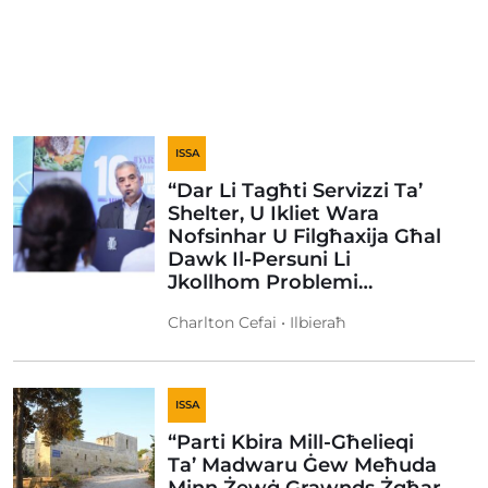
ISSA
“Dar Li Tagħti Servizzi Ta’
Shelter, U Ikliet Wara
Nofsinhar U Filgħaxija Għal
Dawk Il-Persuni Li
Jkollhom Problemi…
Charlton Cefai • Ilbieraħ
ISSA
“Parti Kbira Mill-Għelieqi
Ta’ Madwaru Ġew Meħuda