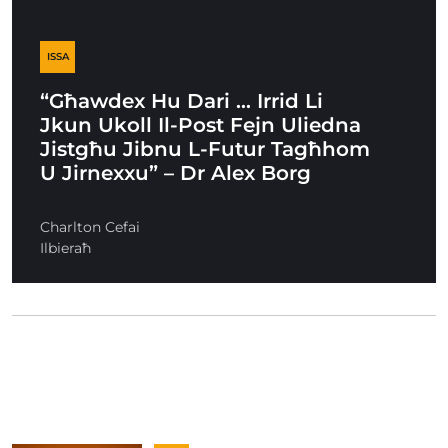
ISSA
“Għawdex Hu Dari … Irrid Li
Jkun Ukoll Il-Post Fejn Uliedna
Jistgħu Jibnu L-Futur Tagħhom
U Jirnexxu” – Dr Alex Borg
Charlton Cefai
Ilbieraħ