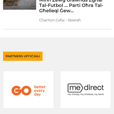
Minn Żewġ Grawnds Żgħar
Tal-Futbol … Parti Oħra Tal-
Għelieqi Ġew…
Charlton Cefai • Ilbieraħ
PARTNERS UFFIĊJALI