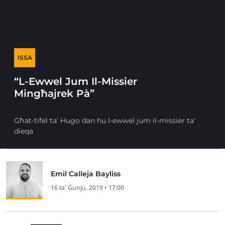
ISSA
“L-Ewwel Jum Il-Missier
Mingħajrek Pà”
Għat-tifel ta’ Hugo dan hu l-ewwel jum il-missier ta’
dieqa
Emil Calleja Bayliss
16 ta' Ġunju, 2019 • 17:00