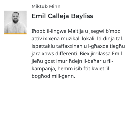
Miktub Minn
Emil Calleja Bayliss
Iħobb il-lingwa Maltija u jsegwi b’mod
attiv ix-xena mużikali lokali. Id-dinja tal-
ispettaklu taffaxxinah u l-għaxqa tiegħu
jara xows differenti. Biex jirrilassa Emil
jieħu gost imur ħdejn il-baħar u fil-
kampanja, hemm isib ftit kwiet ’il
bogħod mill-ġenn.