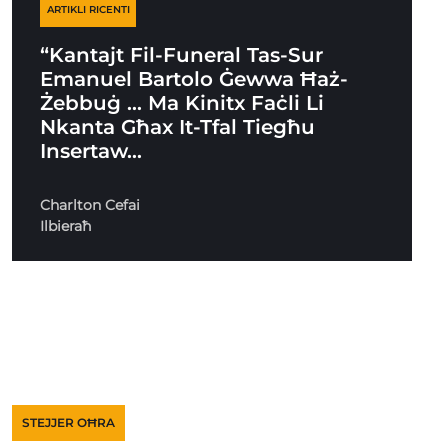
ARTIKLI RICENTI
“Kantajt Fil-Funeral Tas-Sur
Emanuel Bartolo Ġewwa Ħaż-
Żebbuġ … Ma Kinitx Faċli Li
Nkanta Għax It-Tfal Tiegħu
Insertaw…
Charlton Cefai
Ilbieraħ
STEJJER OĦRA