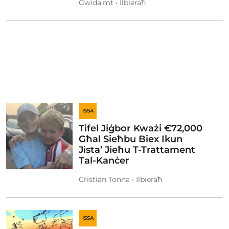
Gwida.mt • Ilbieraħ
ISSA
Tifel Jiġbor Kważi €72,000
Għal Sieħbu Biex Ikun
Jista’ Jieħu T-Trattament
Tal-Kanċer
Cristian Tonna • Ilbieraħ
ISSA