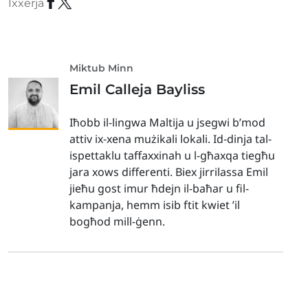
Ixxerja
Miktub Minn
Emil Calleja Bayliss
Iħobb il-lingwa Maltija u jsegwi b’mod
attiv ix-xena mużikali lokali. Id-dinja tal-
ispettaklu taffaxxinah u l-għaxqa tiegħu
jara xows differenti. Biex jirrilassa Emil
jieħu gost imur ħdejn il-baħar u fil-
kampanja, hemm isib ftit kwiet ’il
bogħod mill-ġenn.