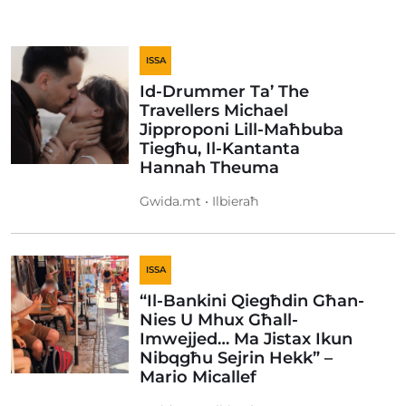
ISSA
Id-Drummer Ta’ The
Travellers Michael
Jipproponi Lill-Maħbuba
Tiegħu, Il-Kantanta
Hannah Theuma
Gwida.mt • Ilbieraħ
ISSA
“Il-Bankini Qiegħdin Għan-
Nies U Mhux Għall-
Imwejjed… Ma Jistax Ikun
Nibqgħu Sejrin Hekk” –
Mario Micallef