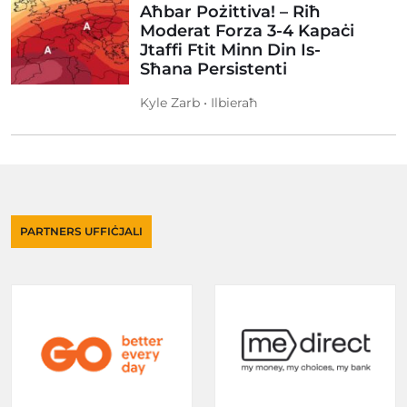
Aħbar Pożittiva! – Riħ
Moderat Forza 3-4 Kapaċi
Jtaffi Ftit Minn Din Is-
Sħana Persistenti
Kyle Zarb • Ilbieraħ
PARTNERS UFFIĊJALI