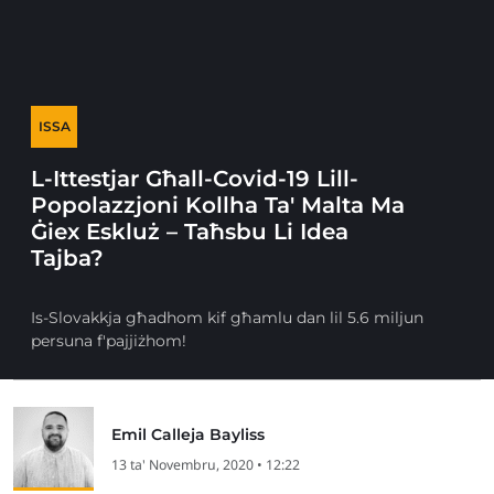
ISSA
L-Ittestjar Għall-Covid-19 Lill-
Popolazzjoni Kollha Ta' Malta Ma
Ġiex Eskluż – Taħsbu Li Idea
Tajba?
Is-Slovakkja għadhom kif għamlu dan lil 5.6 miljun
persuna f'pajjiżhom!
Emil Calleja Bayliss
13 ta' Novembru, 2020 • 12:22