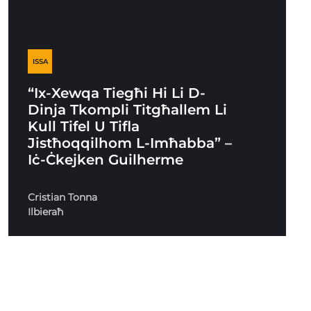
ISSA
“Ix-Xewqa Tiegħi Hi Li D-
Dinja Tkompli Titgħallem Li
Kull Tifel U Tifla
Jistħoqqilhom L-Imħabba” –
Iċ-Ċkejken Guilherme
Cristian Tonna
Ilbieraħ