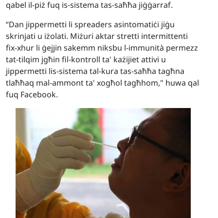
qabel il-piż fuq is-sistema tas-saħħa jiġġarraf.
“Dan jippermetti li spreaders asintomatiċi jiġu
skrinjati u iżolati. Miżuri aktar stretti intermittenti
fix-xhur li ġejjin sakemm niksbu l-immunità permezz
tat-tilqim jgħin fil-kontroll ta' każijiet attivi u
jippermetti lis-sistema tal-kura tas-saħħa tagħna
tlaħħaq mal-ammont ta' xogħol tagħhom," huwa qal
fuq Facebook.