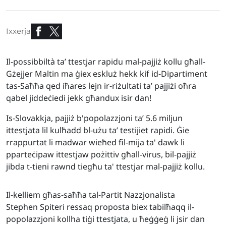
Ixxerja
Il-possibbiltà ta’ ttestjar rapidu mal-pajjiż kollu għall-
Gżejjer Maltin ma ġiex eskluż hekk kif id-Dipartiment
tas-Saħħa qed iħares lejn ir-riżultati ta’ pajjiżi oħra
qabel jiddeċiedi jekk għandux isir dan!
Is-Slovakkja, pajjiż b'popolazzjoni ta’ 5.6 miljun
ittestjata lil kulħadd bl-użu ta’ testijiet rapidi. Ġie
rrappurtat li madwar wieħed fil-mija ta' dawk li
pparteċipaw ittestjaw pożittiv għall-virus, bil-pajjiż
jibda t-tieni rawnd tiegħu ta' ttestjar mal-pajjiż kollu.
Il-kelliem għas-saħħa tal-Partit Nazzjonalista
Stephen Spiteri ressaq proposta biex tabilħaqq il-
popolazzjoni kollha tiġi ttestjata, u ħeġġeġ li jsir dan