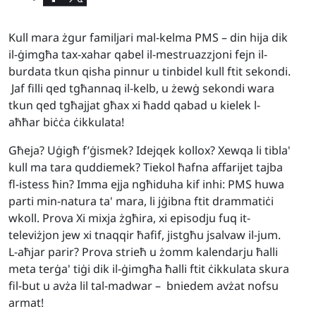
Kull mara żgur familjari mal-kelma PMS – din hija dik
il-ġimgħa tax-xahar qabel il-mestruazzjoni fejn il-
burdata tkun qisha pinnur u tinbidel kull ftit sekondi.
Jaf filli qed tgħannaq il-kelb, u żewġ sekondi wara
tkun qed tgħajjat għax xi ħadd qabad u kielek l-
aħħar biċċa ċikkulata!
Għeja? Uġigħ f’ġismek? Idejqek kollox? Xewqa li tibla'
kull ma tara quddiemek? Tiekol ħafna affarijet tajba
fl-istess ħin? Imma ejja ngħiduha kif inhi: PMS huwa
parti min-natura ta' mara, li jġibna ftit drammatiċi
wkoll. Prova Xi mixja żgħira, xi episodju fuq it-
televiżjon jew xi tnaqqir ħafif, jistgħu jsalvaw il-jum.
L-aħjar parir? Prova strieħ u żomm kalendarju ħalli
meta terġa' tiġi dik il-ġimgħa ħalli ftit ċikkulata skura
fil-but u avża lil tal-madwar – bniedem avżat nofsu
armat!