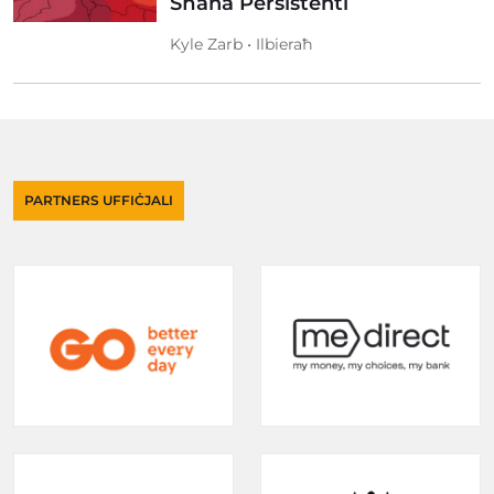
Sħana Persistenti
Kyle Zarb • Ilbieraħ
PARTNERS UFFIĊJALI