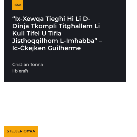
ISSA
“Ix-Xewqa Tiegħi Hi Li D-
Dinja Tkompli Titgħallem Li
Kull Tifel U Tifla
Jistħoqqilhom L-Imħabba” –
Iċ-Ċkejken Guilherme
Cristian Tonna
Ilbieraħ
STEJJER OĦRA