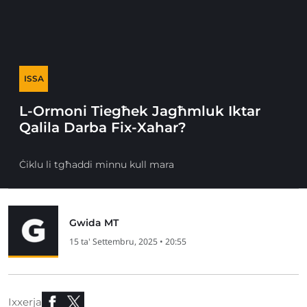
ISSA
L-Ormoni Tiegħek Jagħmluk Iktar
Qalila Darba Fix-Xahar?
Ċiklu li tgħaddi minnu kull mara
Gwida MT
15 ta' Settembru, 2025 • 20:55
Ixxerja