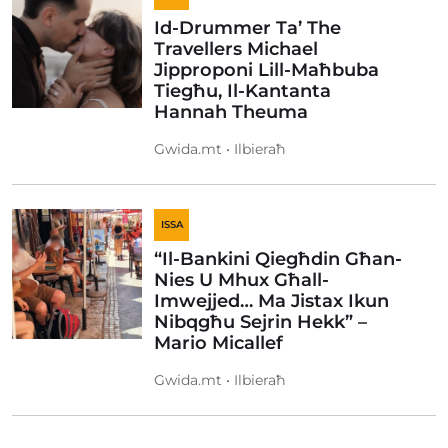
Id-Drummer Ta’ The
Travellers Michael
Jipproponi Lill-Maħbuba
Tiegħu, Il-Kantanta
Hannah Theuma
Gwida.mt • Ilbieraħ
ISSA
“Il-Bankini Qiegħdin Għan-
Nies U Mhux Għall-
Imwejjed… Ma Jistax Ikun
Nibqgħu Sejrin Hekk” –
Mario Micallef
Gwida.mt • Ilbieraħ