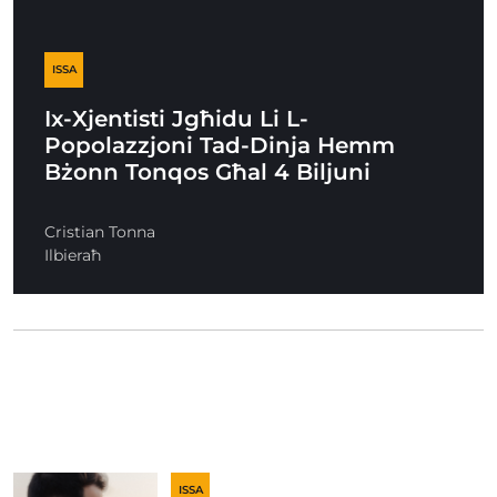
ISSA
Ix-Xjentisti Jgħidu Li L-
Popolazzjoni Tad-Dinja Hemm
Bżonn Tonqos Għal 4 Biljuni
Cristian Tonna
Ilbieraħ
ISSA